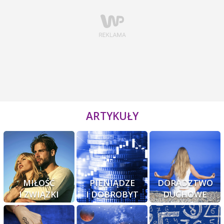
ARTYKUŁY
MIŁOŚĆ
PIENIĄDZE
DORADZTWO
I ZWIĄZKI
I DOBROBYT
DUCHOWE