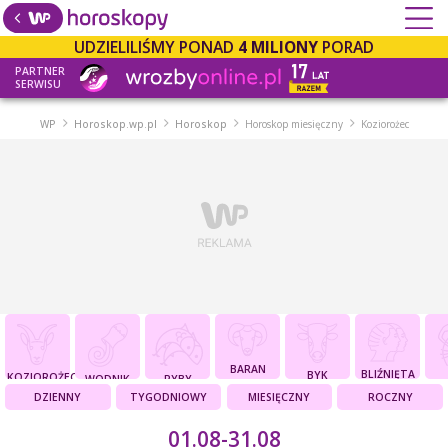
UDZIELILIŚMY PONAD
4 MILIONY
PORAD
PARTNER
SERWISU
WP
Horoskop.wp.pl
Horoskop
Horoskop miesięczny
Koziorożec
BARAN
BLIŹNIĘTA
BYK
KOZIOROŻEC
WODNIK
RYBY
DZIENNY
TYGODNIOWY
MIESIĘCZNY
ROCZNY
01.08-31.08