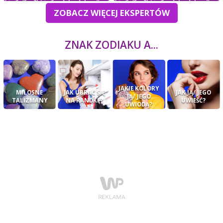
ZOBACZ WIĘCEJ EKSPERTÓW
ZNAK ZODIAKU A...
JAKIE KOLORY
MIŁOSNE
JAK UBRAĆ SIĘ
JAK JĄ/ JEGO
JĄ/ JEGO
TALIZMANY
NA RANDKĘ?
UWIEŚĆ?
UWIODĄ?