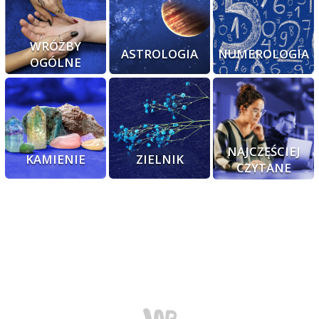
WRÓŻBY
ASTROLOGIA
NUMEROLOGIA
OGÓLNE
NAJCZĘŚCIEJ
KAMIENIE
ZIELNIK
CZYTANE