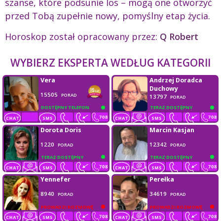
szanse, które podsunie los – mogą one otworzyć
przed Tobą zupełnie nowy, pomyślny etap życia.
Horoskop został opracowany przez:
Q Robert
WYBIERZ EKSPERTA WEDŁUG KATEGORII
Vera
Andrzej Doradca
Duchowy
15505
PORAD
13797
PORAD
DOSTĘPNY TELEFON
TERAZ DOSTĘPNY
Dorota Doris
Marcin Kasjan
1220
12342
PORAD
PORAD
TERAZ DOSTĘPNY
TERAZ DOSTĘPNY
Yennefer
Perełka
8940
34619
PORAD
PORAD
PROWADZI ROZMOWĘ
PROWADZI ROZMOWĘ