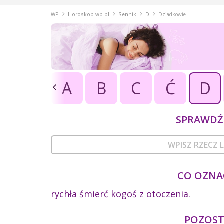
WP
Horoskop.wp.pl
Sennik
D
Dziadkowie
A
B
C
Ć
D
SPRAWDŹ 
CO OZNA
rychła śmierć kogoś z otoczenia.
POZOSTA