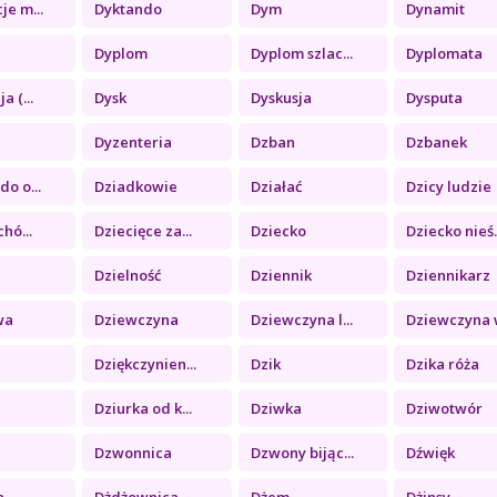
je m...
Dyktando
Dym
Dynamit
Dyplom
Dyplom szlac...
Dyplomata
a (...
Dysk
Dyskusja
Dysputa
Dyzenteria
Dzban
Dzbanek
do o...
Dziadkowie
Działać
Dzicy ludzie
chó...
Dziecięce za...
Dziecko
Dziecko nieś..
ć
Dzielność
Dziennik
Dziennikarz
wa
Dziewczyna
Dziewczyna l...
Dziewczyna w
Dziękczynien...
Dzik
Dzika róża
Dziurka od k...
Dziwka
Dziwotwór
Dzwonnica
Dzwony bijąc...
Dźwięk
a
Dżdżownica
Dżem
Dżinsy