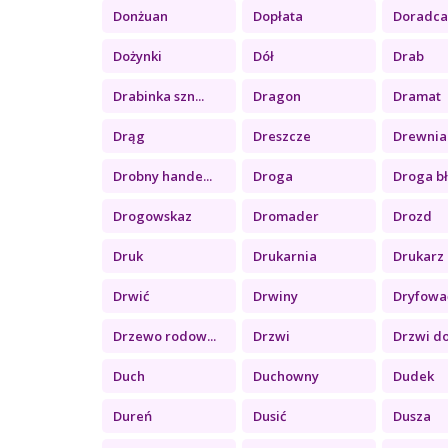
Donżuan
Dopłata
Doradc
Dożynki
Dół
Drab
Drabinka szn...
Dragon
Dramat
Drąg
Dreszcze
Drewnia
Drobny hande...
Droga
Droga b
Drogowskaz
Dromader
Drozd
Druk
Drukarnia
Drukarz
Drwić
Drwiny
Dryfowa
Drzewo rodow...
Drzwi
Drzwi d
Duch
Duchowny
Dudek
Dureń
Dusić
Dusza