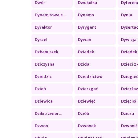
Dwór
Dwukółka
Dyferenc
Dynamitowa e...
Dynamo
Dynia
Dyrektor
Dyrygent
Dysertacj
Dyszel
Dywan
Dywizja
Dzbanuszek
Dziadek
Dziadek 
Dziczyzna
Dzida
Dzieci z 
Dziedzic
Dziedzictwo
Dziegie
Dzień
Dzierzgać
Dzierża
Dziewica
Dziewięć
Dzięcioł
Dzikie zwier...
Dziób
Dziura
Dzwon
Dzwonek
Dzwonić
Dźwig
Dźwigać coś ...
Dźwigni