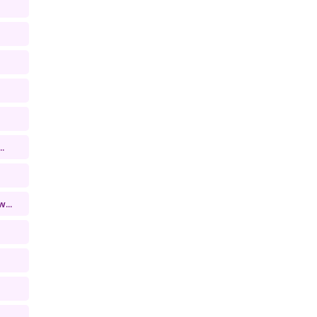
.
...