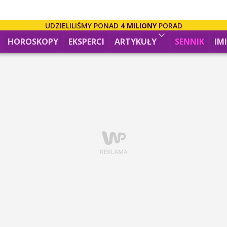
UDZIELILIŚMY PONAD
4 MILIONY
PORAD
HOROSKOPY
EKSPERCI
ARTYKUŁY
SENNIK
IM