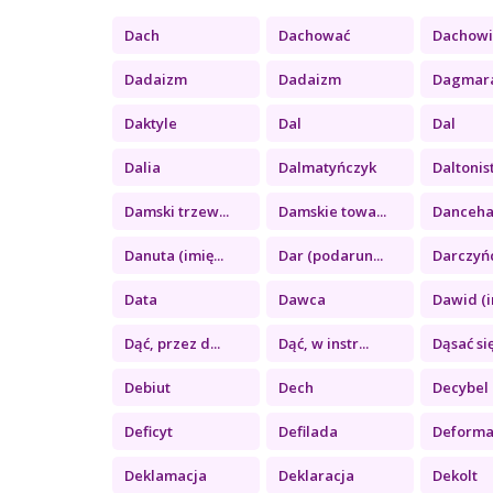
Dach
Dachować
Dachowie
Dadaizm
Dadaizm
Dagmara 
Daktyle
Dal
Dal
Dalia
Dalmatyńczyk
Daltonis
Damski trzew...
Damskie towa...
Dancehall
Danuta (imię...
Dar (podarun...
Darczyń
Data
Dawca
Dawid (i
Dąć, przez d...
Dąć, w instr...
Dąsać si
Debiut
Dech
Decybel
Deficyt
Defilada
Deforma
Deklamacja
Deklaracja
Dekolt