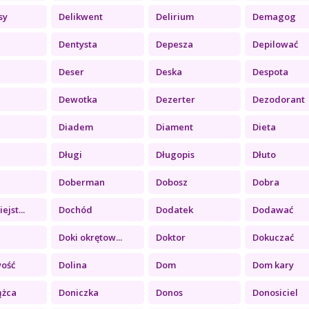
sy
Delikwent
Delirium
Demagog
Dentysta
Depesza
Depilować
Deser
Deska
Despota
a
Dewotka
Dezerter
Dezodorant
Diadem
Diament
Dieta
Długi
Długopis
Dłuto
Doberman
Dobosz
Dobra
jst...
Dochód
Dodatek
Dodawać
Doki okrętow...
Doktor
Dokuczać
wość
Dolina
Dom
Dom kary
ążca
Doniczka
Donos
Donosiciel