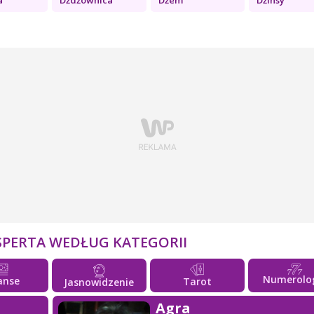
SPERTA WEDŁUG KATEGORII
Numerolo
anse
Tarot
Jasnowidzenie
Agra