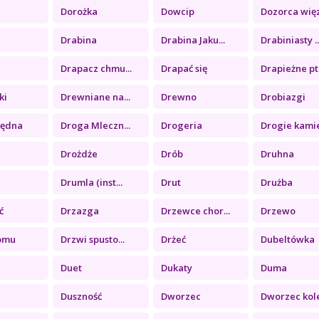
a
Dorożka
Dowcip
Dozorca więz.
Drabina
Drabina Jaku...
Drabiniasty ..
Drapacz chmu...
Drapać się
Drapieżne pt.
ki
Drewniane na...
Drewno
Drobiazgi
łędna
Droga Mleczn...
Drogeria
Drogie kamie
Drożdże
Drób
Druhna
Drumla (inst...
Drut
Drużba
ć
Drzazga
Drzewce chor...
Drzewo
omu
Drzwi spusto...
Drżeć
Dubeltówka
Duet
Dukaty
Duma
Duszność
Dworzec
Dworzec kole