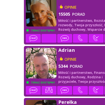
OPINIE
15505
PORAD
Miłość i partnerstwo,
Rozsta
rozwody,
Twoja przyszłość,
Rozwój duchowy,
Wsparcie 
TERAZ DOSTĘPNY
Adrian
OPINIE
5344
PORAD
Miłość i partnerstwo,
Finans
Rozwój duchowy,
Rodzina i
przyjaciele,
Twoja przyszłoś
TERAZ DOSTĘPNY
Wsparcie duchowe
Perełka