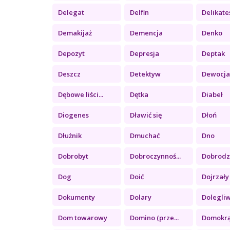
Delegat
Delfin
Delikate
Demakijaż
Demencja
Denko
Depozyt
Depresja
Deptak
Deszcz
Detektyw
Dewocj
Dębowe liści...
Dętka
Diabeł
Diogenes
Dławić się
Dłoń
Dłużnik
Dmuchać
Dno
Dobrobyt
Dobroczynnoś...
Dobrodzie
Dog
Doić
Dojrzały
Dokumenty
Dolary
Dolegli
Dom towarowy
Domino (prze...
Domokr