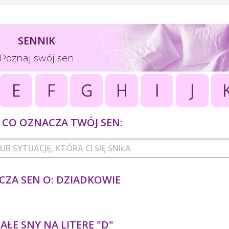
SENNIK
Poznaj swój sen
E
F
G
H
I
J
CO OZNACZA TWÓJ SEN:
CZA SEN O: DZIADKOWIE
ŁE SNY NA LITERĘ "D"