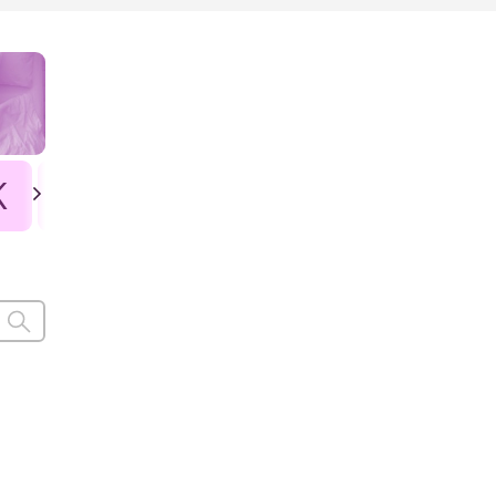
K
L
Ł
M
N
O
P