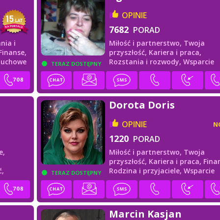
OPINIE
7682
PORAD
nia i
Miłość i partnerstwo,
Twoja
Finanse,
przyszłość,
Kariera i praca,
duchowe
Rozstania i rozwody,
Wsparcie
TERAZ DOSTĘPNY
duchowe,
Finanse
Dorota Doris
OPINIE
N
1220
PORAD
e,
Miłość i partnerstwo,
Twoja
przyszłość,
Kariera i praca,
Fina
ć,
Rodzina i przyjaciele,
Wsparcie
TERAZ DOSTĘPNY
duchowe
Marcin Kasjan