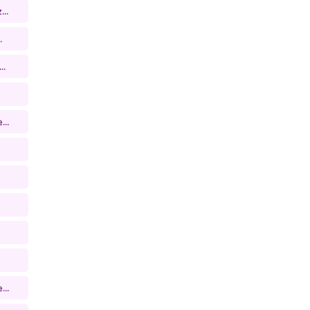
..
.
..
...
...