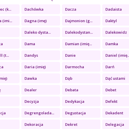
c (k...
Dachówka
Dacza
Dadaista
(imi...
Dagna (imę)
Dajmonion (g...
Daktyl
Daleko dysta...
Dalekodystan...
Dalekowidz
ta
Dama
Damian (imię...
Damka
 (t...
Dandys
Danie
Daniel (imię..
ca
Daria (imię)
Darmocha
Darń
mię)
Dawka
Dąb
Dąć ustami
ę
Dealer
Debata
Debet
Decyzja
Dedykacja
Defekt
cja
Degrengolada...
Degustacja
Dekadent
Dekoracja
Dekret
Delegacja