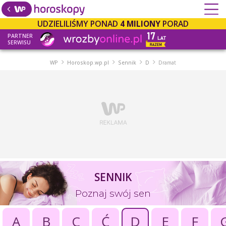
UDZIELILIŚMY PONAD
4 MILIONY
PORAD
PARTNER
SERWISU
WP
Horoskop.wp.pl
Sennik
D
Dramat
SENNIK
Poznaj swój sen
A
B
C
Ć
D
E
F