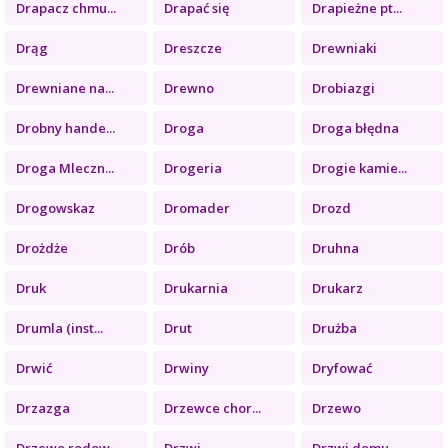
Drapacz chmu...
Drapać się
Drapieżne pt...
Drąg
Dreszcze
Drewniaki
Drewniane na...
Drewno
Drobiazgi
Drobny hande...
Droga
Droga błędna
Droga Mleczn...
Drogeria
Drogie kamie...
Drogowskaz
Dromader
Drozd
Drożdże
Drób
Druhna
Druk
Drukarnia
Drukarz
Drumla (inst...
Drut
Drużba
Drwić
Drwiny
Dryfować
Drzazga
Drzewce chor...
Drzewo
Drzewo rodow...
Drzwi
Drzwi domu