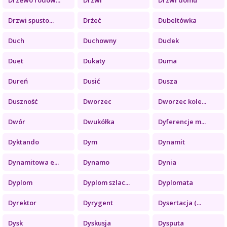
Drzwi spusto...
Drżeć
Dubeltówka
Duch
Duchowny
Dudek
Duet
Dukaty
Duma
Dureń
Dusić
Dusza
Duszność
Dworzec
Dworzec kole...
Dwór
Dwukółka
Dyferencje m...
Dyktando
Dym
Dynamit
Dynamitowa e...
Dynamo
Dynia
Dyplom
Dyplom szlac...
Dyplomata
Dyrektor
Dyrygent
Dysertacja (...
Dysk
Dyskusja
Dysputa