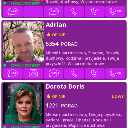
Rozwój duchowy,
Wsparcie duchowe
TERAZ DOSTĘPNY
Adrian
OPINIE
5354
PORAD
Miłość i partnerstwo,
Finanse,
Rozwój
duchowy,
Rodzina i przyjaciele,
Twoja
przyszłość,
Wsparcie duchowe
TERAZ DOSTĘPNY
Dorota Doris
OPINIE
NOWY
1221
PORAD
Miłość i partnerstwo,
Twoja przyszłość,
Kariera i praca,
Finanse,
Rodzina i
przyjaciele,
Wsparcie duchowe
TERAZ DOSTĘPNY