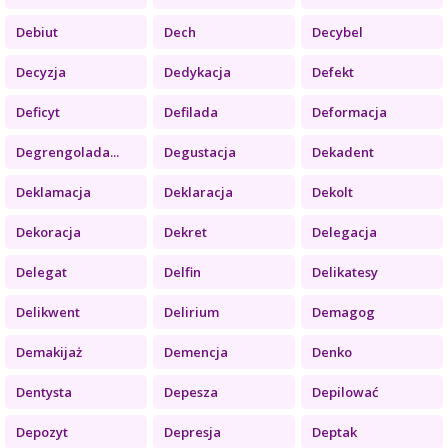
Debiut
Dech
Decybel
Decyzja
Dedykacja
Defekt
Deficyt
Defilada
Deformacja
Degrengolada...
Degustacja
Dekadent
Deklamacja
Deklaracja
Dekolt
Dekoracja
Dekret
Delegacja
Delegat
Delfin
Delikatesy
Delikwent
Delirium
Demagog
Demakijaż
Demencja
Denko
Dentysta
Depesza
Depilować
Depozyt
Depresja
Deptak