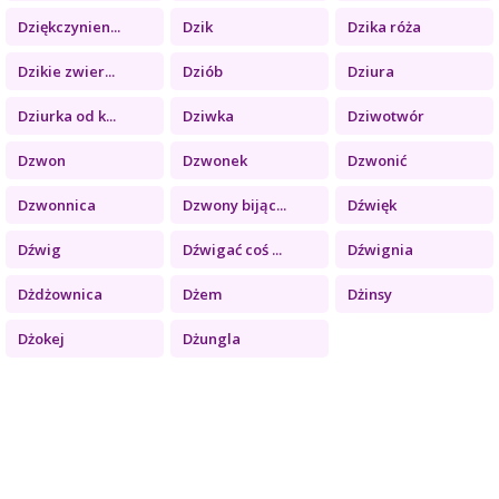
Dziękczynien...
Dzik
Dzika róża
Dzikie zwier...
Dziób
Dziura
Dziurka od k...
Dziwka
Dziwotwór
Dzwon
Dzwonek
Dzwonić
Dzwonnica
Dzwony bijąc...
Dźwięk
Dźwig
Dźwigać coś ...
Dźwignia
Dżdżownica
Dżem
Dżinsy
Dżokej
Dżungla