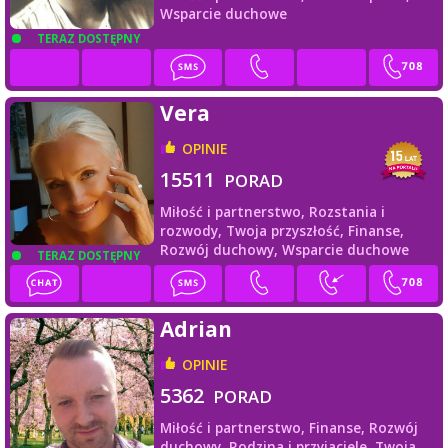
Wsparcie duchowe
TERAZ DOSTĘPNY
Vera
OPINIE
15511
PORAD
Miłość i partnerstwo,
Rozstania i
rozwody,
Twoja przyszłość,
Finanse,
Rozwój duchowy,
Wsparcie duchowe
TERAZ DOSTĘPNY
Adrian
OPINIE
5362
PORAD
Miłość i partnerstwo,
Finanse,
Rozwój
duchowy,
Rodzina i przyjaciele,
Twoja