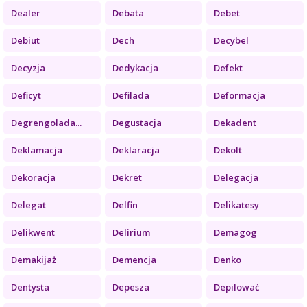
Dealer
Debata
Debet
Debiut
Dech
Decybel
Decyzja
Dedykacja
Defekt
Deficyt
Defilada
Deformacja
Degrengolada...
Degustacja
Dekadent
Deklamacja
Deklaracja
Dekolt
Dekoracja
Dekret
Delegacja
Delegat
Delfin
Delikatesy
Delikwent
Delirium
Demagog
Demakijaż
Demencja
Denko
Dentysta
Depesza
Depilować