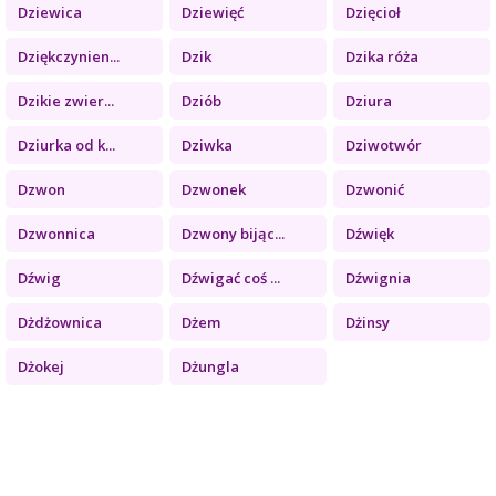
Dziewica
Dziewięć
Dzięcioł
Dziękczynien...
Dzik
Dzika róża
Dzikie zwier...
Dziób
Dziura
Dziurka od k...
Dziwka
Dziwotwór
Dzwon
Dzwonek
Dzwonić
Dzwonnica
Dzwony bijąc...
Dźwięk
Dźwig
Dźwigać coś ...
Dźwignia
Dżdżownica
Dżem
Dżinsy
Dżokej
Dżungla