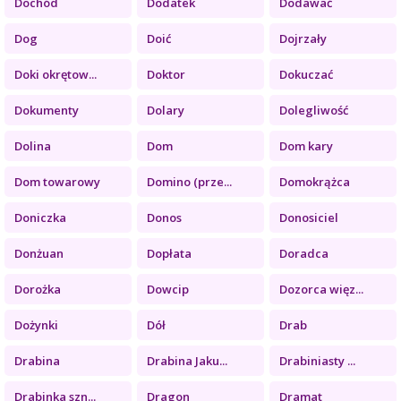
Dochód
Dodatek
Dodawać
Dog
Doić
Dojrzały
Doki okrętow...
Doktor
Dokuczać
Dokumenty
Dolary
Dolegliwość
Dolina
Dom
Dom kary
Dom towarowy
Domino (prze...
Domokrążca
Doniczka
Donos
Donosiciel
Donżuan
Dopłata
Doradca
Dorożka
Dowcip
Dozorca więz...
Dożynki
Dół
Drab
Drabina
Drabina Jaku...
Drabiniasty ...
Drabinka szn...
Dragon
Dramat