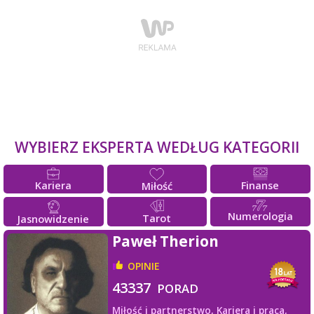
WYBIERZ EKSPERTA WEDŁUG KATEGORII
Kariera
Finanse
Miłość
Numerologia
Tarot
Jasnowidzenie
Paweł Therion
OPINIE
43337
PORAD
Miłość i partnerstwo,
Kariera i praca,