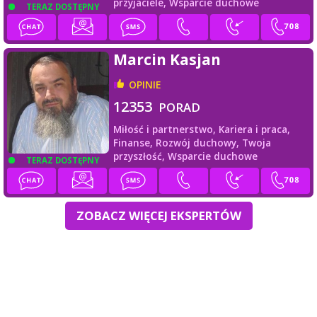
przyjaciele,
Wsparcie duchowe
TERAZ DOSTĘPNY
Marcin Kasjan
OPINIE
12353
PORAD
Miłość i partnerstwo,
Kariera i praca,
Finanse,
Rozwój duchowy,
Twoja
przyszłość,
Wsparcie duchowe
TERAZ DOSTĘPNY
ZOBACZ WIĘCEJ EKSPERTÓW