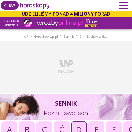
UDZIELILIŚMY PONAD
4 MILIONY
PORAD
PARTNER
SERWISU
WP
Horoskop.wp.pl
Sennik
D
Dachowiec (kot)
SENNIK
Poznaj swój sen
A
B
C
Ć
D
E
F