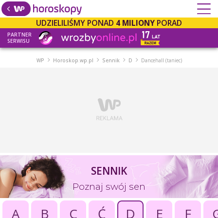
UDZIELILIŚMY PONAD
4 MILIONY
PORAD
PARTNER
SERWISU
WP
Horoskop.wp.pl
Sennik
D
Dancehall (taniec)
SENNIK
Poznaj swój sen
A
B
C
Ć
D
E
F