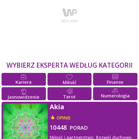
WYBIERZ EKSPERTA WEDŁUG KATEGORII
Kariera
Finanse
Miłość
Numerologia
Tarot
Jasnowidzenie
Akia
OPINIE
10448
PORAD
Miłość i partnerstwo,
Rozwój duchowy,