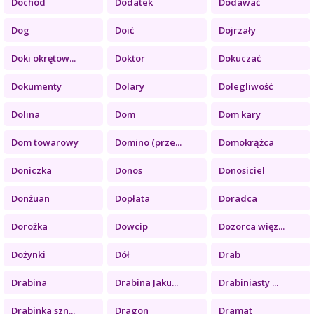
Dochód
Dodatek
Dodawać
Dog
Doić
Dojrzały
Doki okrętow...
Doktor
Dokuczać
Dokumenty
Dolary
Dolegliwość
Dolina
Dom
Dom kary
Dom towarowy
Domino (prze...
Domokrążca
Doniczka
Donos
Donosiciel
Donżuan
Dopłata
Doradca
Dorożka
Dowcip
Dozorca więz...
Dożynki
Dół
Drab
Drabina
Drabina Jaku...
Drabiniasty ...
Drabinka szn...
Dragon
Dramat