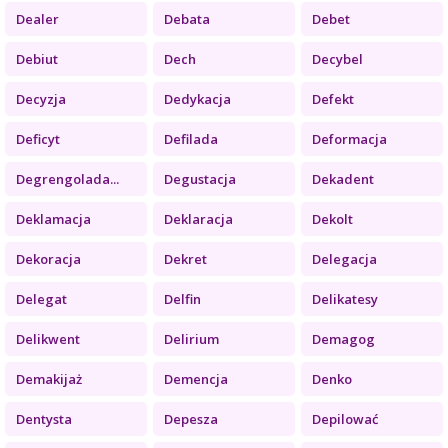
Dealer
Debata
Debet
Debiut
Dech
Decybel
Decyzja
Dedykacja
Defekt
Deficyt
Defilada
Deformacja
Degrengolada...
Degustacja
Dekadent
Deklamacja
Deklaracja
Dekolt
Dekoracja
Dekret
Delegacja
Delegat
Delfin
Delikatesy
Delikwent
Delirium
Demagog
Demakijaż
Demencja
Denko
Dentysta
Depesza
Depilować