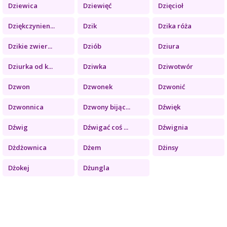
Dziewica
Dziewięć
Dzięcioł
Dziękczynien...
Dzik
Dzika róża
Dzikie zwier...
Dziób
Dziura
Dziurka od k...
Dziwka
Dziwotwór
Dzwon
Dzwonek
Dzwonić
Dzwonnica
Dzwony bijąc...
Dźwięk
Dźwig
Dźwigać coś ...
Dźwignia
Dżdżownica
Dżem
Dżinsy
Dżokej
Dżungla