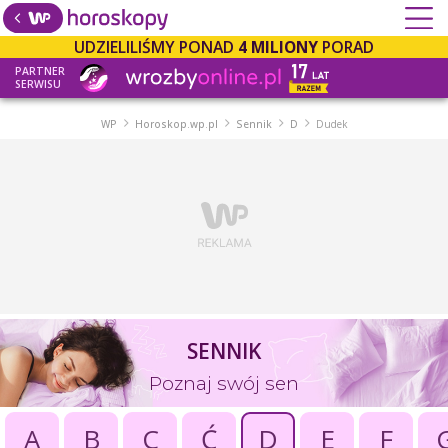
UDZIELILIŚMY PONAD
4 MILIONY
PORAD
PARTNER
SERWISU
WP
Horoskop.wp.pl
Sennik
D
Dudek
SENNIK
Poznaj swój sen
A
B
C
Ć
D
E
F