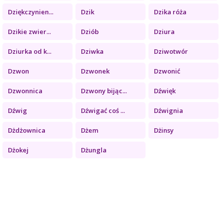
Dziękczynien...
Dzik
Dzika róża
Dzikie zwier...
Dziób
Dziura
Dziurka od k...
Dziwka
Dziwotwór
Dzwon
Dzwonek
Dzwonić
Dzwonnica
Dzwony bijąc...
Dźwięk
Dźwig
Dźwigać coś ...
Dźwignia
Dżdżownica
Dżem
Dżinsy
Dżokej
Dżungla