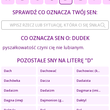
SPRAWDŹ CO OZNACZA TWÓJ SEN:
CO OZNACZA SEN O: DUDEK
pyszałkowatość czyni cię nie lubianym.
POZOSTAŁE SNY NA LITERĘ "D"
Dach
Dachować
Dachowiec (k...
Dachówka
Dacza
Dadaista
Dadaizm
Dadaizm
Dagmara (imi...
Dagna (imę)
Dajmonion (g...
Daktyl
Daktyle
Dal
Dal