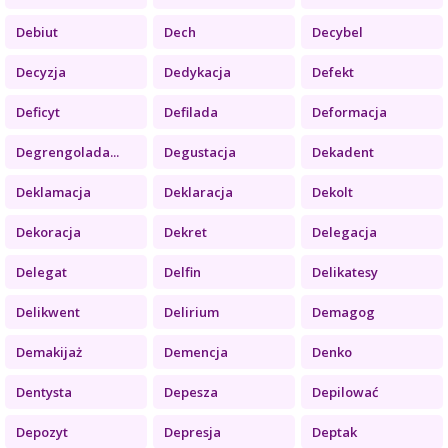
Debiut
Dech
Decybel
Decyzja
Dedykacja
Defekt
Deficyt
Defilada
Deformacja
Degrengolada...
Degustacja
Dekadent
Deklamacja
Deklaracja
Dekolt
Dekoracja
Dekret
Delegacja
Delegat
Delfin
Delikatesy
Delikwent
Delirium
Demagog
Demakijaż
Demencja
Denko
Dentysta
Depesza
Depilować
Depozyt
Depresja
Deptak