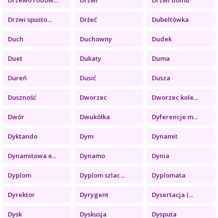
Drzwi spusto...
Drżeć
Dubeltówka
Duch
Duchowny
Dudek
Duet
Dukaty
Duma
Dureń
Dusić
Dusza
Duszność
Dworzec
Dworzec kole...
Dwór
Dwukółka
Dyferencje m...
Dyktando
Dym
Dynamit
Dynamitowa e...
Dynamo
Dynia
Dyplom
Dyplom szlac...
Dyplomata
Dyrektor
Dyrygent
Dysertacja (...
Dysk
Dyskusja
Dysputa