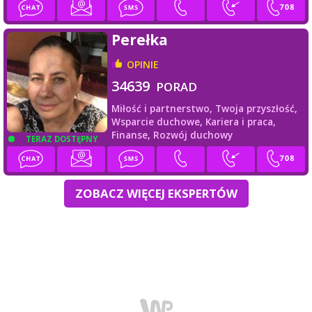
Perełka
OPINIE
34639
PORAD
Miłość i partnerstwo,
Twoja przyszłość,
Wsparcie duchowe,
Kariera i praca,
Finanse,
Rozwój duchowy
TERAZ DOSTĘPNY
ZOBACZ WIĘCEJ EKSPERTÓW