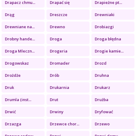
Drapacz chmu...
Drapać się
Drapieżne pt...
Drąg
Dreszcze
Drewniaki
Drewniane na...
Drewno
Drobiazgi
Drobny hande...
Droga
Droga błędna
Droga Mleczn...
Drogeria
Drogie kamie...
Drogowskaz
Dromader
Drozd
Drożdże
Drób
Druhna
Druk
Drukarnia
Drukarz
Drumla (inst...
Drut
Drużba
Drwić
Drwiny
Dryfować
Drzazga
Drzewce chor...
Drzewo
Drzewo rodow...
Drzwi
Drzwi domu