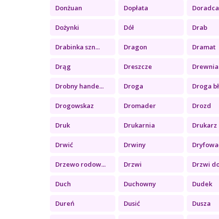
Donżuan
Dopłata
Doradc
Dożynki
Dół
Drab
Drabinka szn...
Dragon
Dramat
Drąg
Dreszcze
Drewnia
Drobny hande...
Droga
Droga b
Drogowskaz
Dromader
Drozd
Druk
Drukarnia
Drukarz
Drwić
Drwiny
Dryfowa
Drzewo rodow...
Drzwi
Drzwi d
Duch
Duchowny
Dudek
Dureń
Dusić
Dusza