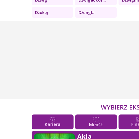
Dżokej
Dżungla
WYBIERZ EK
Kariera
Fin
Miłość
Akia