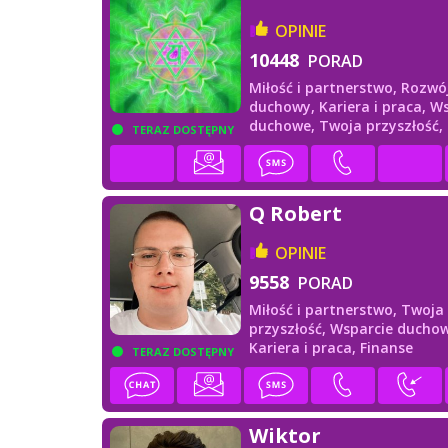
OPINIE
10448
PORAD
Miłość i partnerstwo,
Rozwó
duchowy,
Kariera i praca,
Ws
duchowe,
Twoja przyszłość,
TERAZ DOSTĘPNY
i przyjaciele
Q Robert
OPINIE
9558
PORAD
Miłość i partnerstwo,
Twoja
przyszłość,
Wsparcie duchow
Kariera i praca,
Finanse
TERAZ DOSTĘPNY
Wiktor