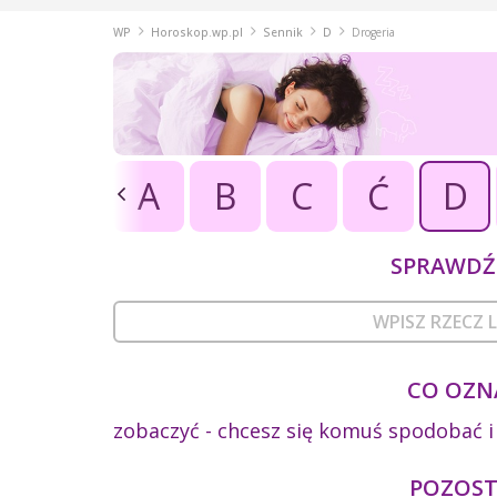
WP
Horoskop.wp.pl
Sennik
D
Drogeria
A
B
C
Ć
D
SPRAWDŹ 
CO OZN
zobaczyć - chcesz się komuś spodobać i 
POZOSTA