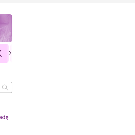
K
L
Ł
M
N
O
P
adę.