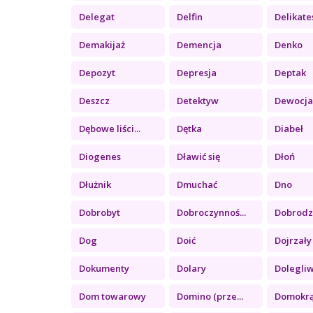
Delegat
Delfin
Delikate
Demakijaż
Demencja
Denko
Depozyt
Depresja
Deptak
Deszcz
Detektyw
Dewocj
Dębowe liści...
Dętka
Diabeł
Diogenes
Dławić się
Dłoń
Dłużnik
Dmuchać
Dno
Dobrobyt
Dobroczynnoś...
Dobrodzie
Dog
Doić
Dojrzały
Dokumenty
Dolary
Dolegli
Dom towarowy
Domino (prze...
Domokr