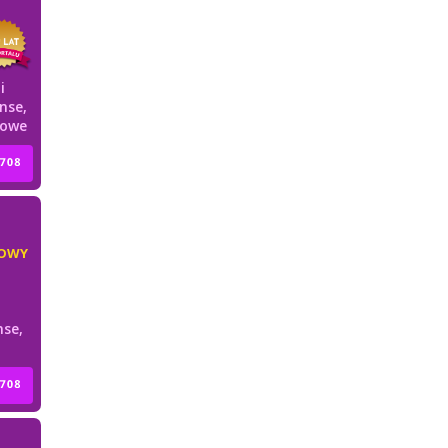
i
nse,
howe
OWY
nse,