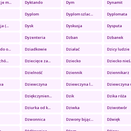
je m...
Dyktando
Dym
Dynamit
Dyplom
Dyplom szlac...
Dyplomata
a (...
Dysk
Dyskusja
Dysputa
Dyzenteria
Dzban
Dzbanek
do o...
Dziadkowie
Działać
Dzicy ludzie
chó...
Dziecięce za...
Dziecko
Dziecko nieś..
ć
Dzielność
Dziennik
Dziennikarz
wa
Dziewczyna
Dziewczyna l...
Dziewczyna w
Dziękczynien...
Dzik
Dzika róża
Dziurka od k...
Dziwka
Dziwotwór
Dzwonnica
Dzwony bijąc...
Dźwięk
a
Dżdżownica
Dżem
Dżinsy