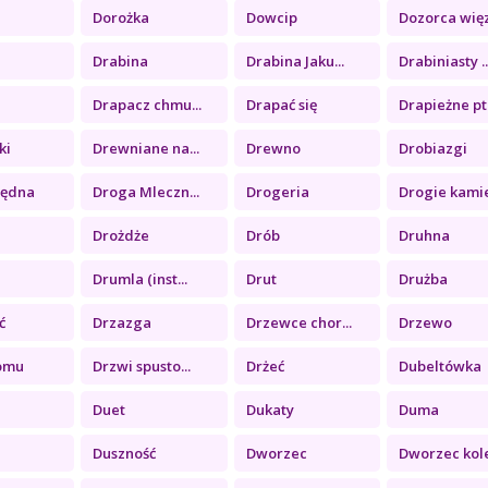
a
Dorożka
Dowcip
Dozorca więz.
Drabina
Drabina Jaku...
Drabiniasty ..
Drapacz chmu...
Drapać się
Drapieżne pt.
ki
Drewniane na...
Drewno
Drobiazgi
łędna
Droga Mleczn...
Drogeria
Drogie kamie
Drożdże
Drób
Druhna
Drumla (inst...
Drut
Drużba
ć
Drzazga
Drzewce chor...
Drzewo
omu
Drzwi spusto...
Drżeć
Dubeltówka
Duet
Dukaty
Duma
Duszność
Dworzec
Dworzec kole