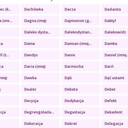
c (k...
Dachówka
Dacza
Dadaista
(imi...
Dagna (imę)
Dajmonion (g...
Daktyl
Daleko dysta...
Dalekodystan...
Dalekowidz
ta
Dama
Damian (imię...
Damka
 (t...
Dandys
Danie
Daniel (imię..
ca
Daria (imię)
Darmocha
Darń
mię)
Dawka
Dąb
Dąć ustami
ę
Dealer
Debata
Debet
Decyzja
Dedykacja
Defekt
cja
Degrengolada...
Degustacja
Dekadent
Dekoracja
Dekret
Delegacja