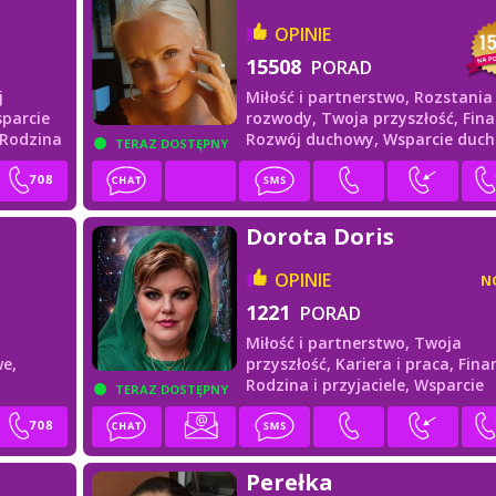
OPINIE
15508
PORAD
j
Miłość i partnerstwo,
Rozstania 
parcie
rozwody,
Twoja przyszłość,
Fina
Rodzina
Rozwój duchowy,
Wsparcie duc
TERAZ DOSTĘPNY
Dorota Doris
OPINIE
N
1221
PORAD
Miłość i partnerstwo,
Twoja
e,
przyszłość,
Kariera i praca,
Fina
Rodzina i przyjaciele,
Wsparcie
TERAZ DOSTĘPNY
duchowe
Perełka