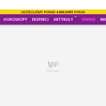
UDZIELILIŚMY PONAD
4 MILIONY
PORAD
HOROSKOPY
EKSPERCI
ARTYKUŁY
SENNIK
IM