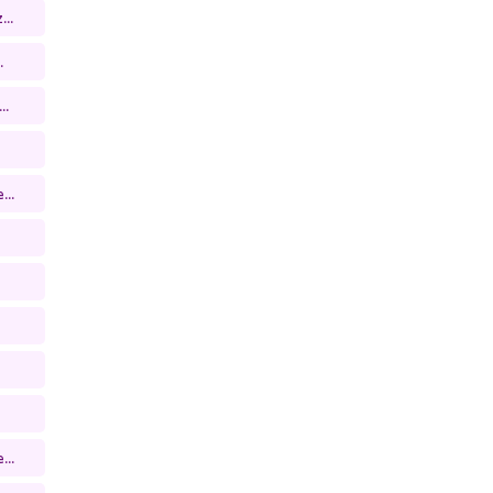
..
.
..
...
...