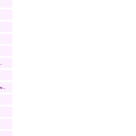
.
...