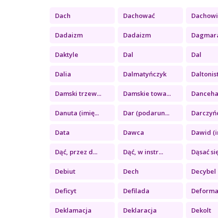
Dach
Dachować
Dachowie
Dadaizm
Dadaizm
Dagmara 
Daktyle
Dal
Dal
Dalia
Dalmatyńczyk
Daltonis
Damski trzew...
Damskie towa...
Dancehall
Danuta (imię...
Dar (podarun...
Darczyń
Data
Dawca
Dawid (i
Dąć, przez d...
Dąć, w instr...
Dąsać si
Debiut
Dech
Decybel
Deficyt
Defilada
Deforma
Deklamacja
Deklaracja
Dekolt