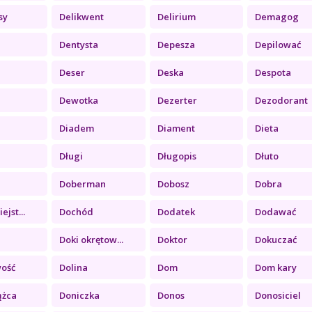
sy
Delikwent
Delirium
Demagog
Dentysta
Depesza
Depilować
Deser
Deska
Despota
a
Dewotka
Dezerter
Dezodorant
Diadem
Diament
Dieta
Długi
Długopis
Dłuto
Doberman
Dobosz
Dobra
jst...
Dochód
Dodatek
Dodawać
Doki okrętow...
Doktor
Dokuczać
wość
Dolina
Dom
Dom kary
ążca
Doniczka
Donos
Donosiciel