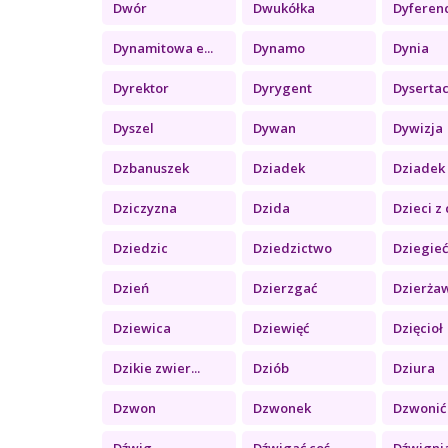
Dwór
Dwukółka
Dyferenc
Dynamitowa e...
Dynamo
Dynia
Dyrektor
Dyrygent
Dysertacj
Dyszel
Dywan
Dywizja
Dzbanuszek
Dziadek
Dziadek 
Dziczyzna
Dzida
Dzieci z 
Dziedzic
Dziedzictwo
Dziegie
Dzień
Dzierzgać
Dzierża
Dziewica
Dziewięć
Dzięcioł
Dzikie zwier...
Dziób
Dziura
Dzwon
Dzwonek
Dzwonić
Dźwig
Dźwigać coś ...
Dźwigni