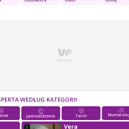
SPERTA WEDŁUG KATEGORII
Numerolo
anse
Tarot
Jasnowidzenie
Vera