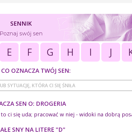
SENNIK
Poznaj swój sen
E
F
G
H
I
J
CO OZNACZA TWÓJ SEN:
ACZA SEN O: DROGERIA
to ci się uda; pracować w niej - widoki na dobrą pos
ŁE SNY NA LITERĘ "D"