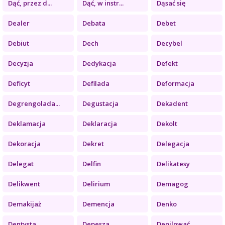
Dąć, przez d...
Dąć, w instr...
Dąsać się
Dealer
Debata
Debet
Debiut
Dech
Decybel
Decyzja
Dedykacja
Defekt
Deficyt
Defilada
Deformacja
Degrengolada...
Degustacja
Dekadent
Deklamacja
Deklaracja
Dekolt
Dekoracja
Dekret
Delegacja
Delegat
Delfin
Delikatesy
Delikwent
Delirium
Demagog
Demakijaż
Demencja
Denko
Dentysta
Depesza
Depilować