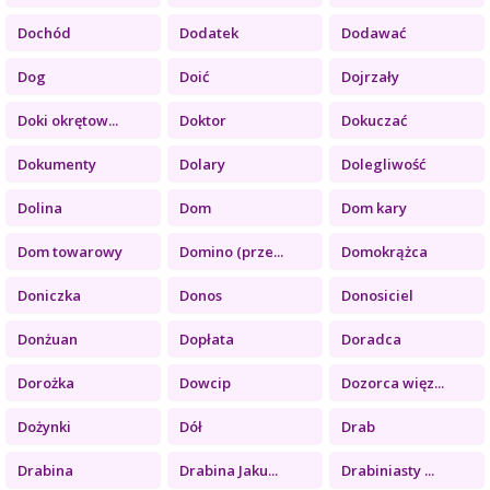
Dochód
Dodatek
Dodawać
Dog
Doić
Dojrzały
Doki okrętow...
Doktor
Dokuczać
Dokumenty
Dolary
Dolegliwość
Dolina
Dom
Dom kary
Dom towarowy
Domino (prze...
Domokrążca
Doniczka
Donos
Donosiciel
Donżuan
Dopłata
Doradca
Dorożka
Dowcip
Dozorca więz...
Dożynki
Dół
Drab
Drabina
Drabina Jaku...
Drabiniasty ...