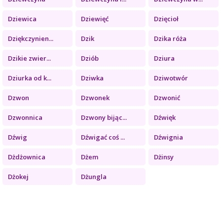
Dziewica
Dziewięć
Dzięcioł
Dziękczynien...
Dzik
Dzika róża
Dzikie zwier...
Dziób
Dziura
Dziurka od k...
Dziwka
Dziwotwór
Dzwon
Dzwonek
Dzwonić
Dzwonnica
Dzwony bijąc...
Dźwięk
Dźwig
Dźwigać coś ...
Dźwignia
Dżdżownica
Dżem
Dżinsy
Dżokej
Dżungla