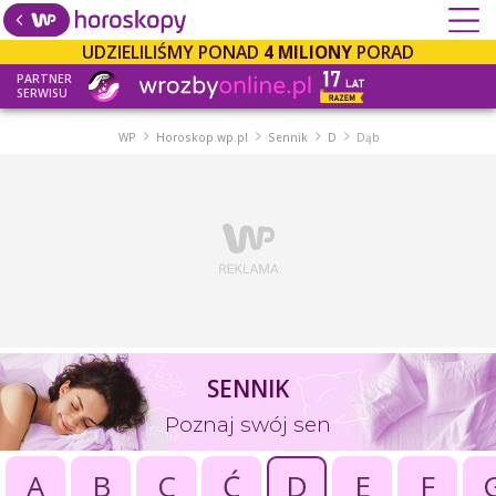
UDZIELILIŚMY PONAD
4 MILIONY
PORAD
PARTNER
SERWISU
WP
Horoskop.wp.pl
Sennik
D
Dąb
SENNIK
Poznaj swój sen
A
B
C
Ć
D
E
F