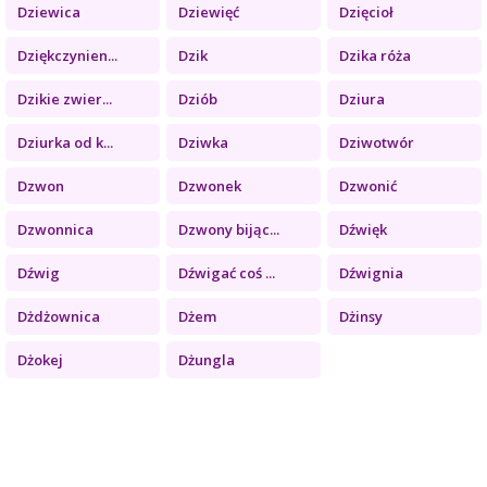
Dziewica
Dziewięć
Dzięcioł
Dziękczynien...
Dzik
Dzika róża
Dzikie zwier...
Dziób
Dziura
Dziurka od k...
Dziwka
Dziwotwór
Dzwon
Dzwonek
Dzwonić
Dzwonnica
Dzwony bijąc...
Dźwięk
Dźwig
Dźwigać coś ...
Dźwignia
Dżdżownica
Dżem
Dżinsy
Dżokej
Dżungla