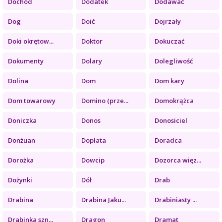
Dochód
Dodatek
Dodawać
Dog
Doić
Dojrzały
Doki okrętow...
Doktor
Dokuczać
Dokumenty
Dolary
Dolegliwość
Dolina
Dom
Dom kary
Dom towarowy
Domino (prze...
Domokrążca
Doniczka
Donos
Donosiciel
Donżuan
Dopłata
Doradca
Dorożka
Dowcip
Dozorca więz...
Dożynki
Dół
Drab
Drabina
Drabina Jaku...
Drabiniasty ...
Drabinka szn...
Dragon
Dramat