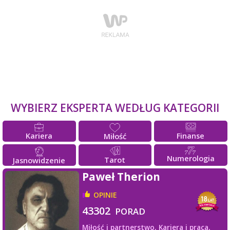
WYBIERZ EKSPERTA WEDŁUG KATEGORII
Kariera
Finanse
Miłość
Numerologia
Tarot
Jasnowidzenie
Paweł Therion
OPINIE
43302
PORAD
Miłość i partnerstwo,
Kariera i praca,