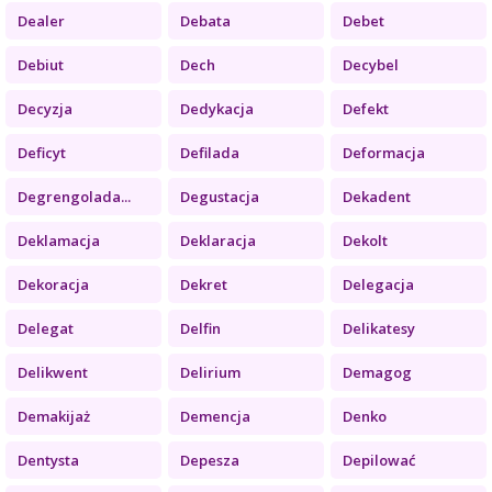
Dealer
Debata
Debet
Debiut
Dech
Decybel
Decyzja
Dedykacja
Defekt
Deficyt
Defilada
Deformacja
Degrengolada...
Degustacja
Dekadent
Deklamacja
Deklaracja
Dekolt
Dekoracja
Dekret
Delegacja
Delegat
Delfin
Delikatesy
Delikwent
Delirium
Demagog
Demakijaż
Demencja
Denko
Dentysta
Depesza
Depilować