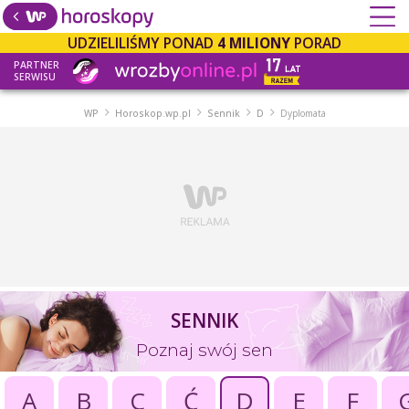
UDZIELILIŚMY PONAD
4 MILIONY
PORAD
PARTNER
SERWISU
WP
Horoskop.wp.pl
Sennik
D
Dyplomata
SENNIK
Poznaj swój sen
A
B
C
Ć
D
E
F