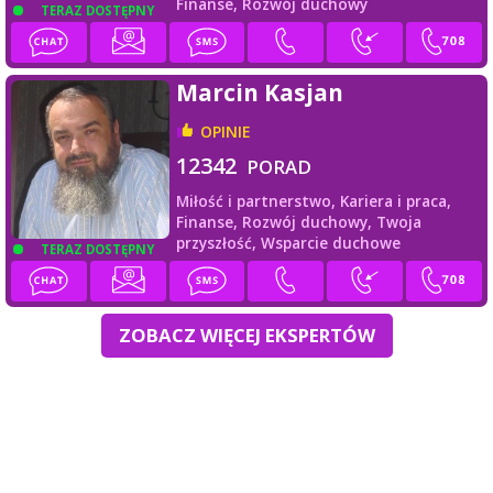
Finanse,
Rozwój duchowy
TERAZ DOSTĘPNY
Marcin Kasjan
OPINIE
12342
PORAD
Miłość i partnerstwo,
Kariera i praca,
Finanse,
Rozwój duchowy,
Twoja
przyszłość,
Wsparcie duchowe
TERAZ DOSTĘPNY
ZOBACZ WIĘCEJ EKSPERTÓW