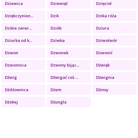
Dziewica
Dziewięć
Dzięcioł
Dziękczynien...
Dzik
Dzika róża
Dzikie zwier...
Dziób
Dziura
Dziurka od k...
Dziwka
Dziwotwór
Dzwon
Dzwonek
Dzwonić
Dzwonnica
Dzwony bijąc...
Dźwięk
Dźwig
Dźwigać coś ...
Dźwignia
Dżdżownica
Dżem
Dżinsy
Dżokej
Dżungla