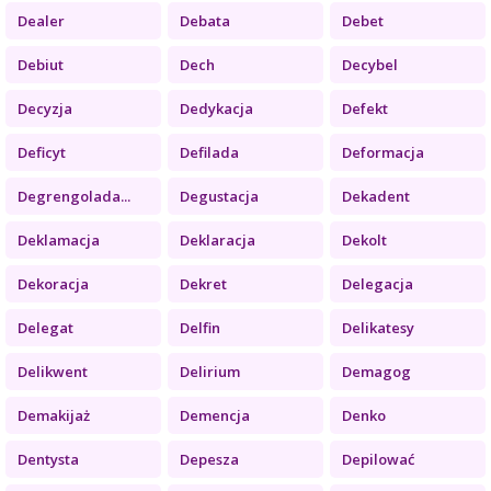
Dealer
Debata
Debet
Debiut
Dech
Decybel
Decyzja
Dedykacja
Defekt
Deficyt
Defilada
Deformacja
Degrengolada...
Degustacja
Dekadent
Deklamacja
Deklaracja
Dekolt
Dekoracja
Dekret
Delegacja
Delegat
Delfin
Delikatesy
Delikwent
Delirium
Demagog
Demakijaż
Demencja
Denko
Dentysta
Depesza
Depilować