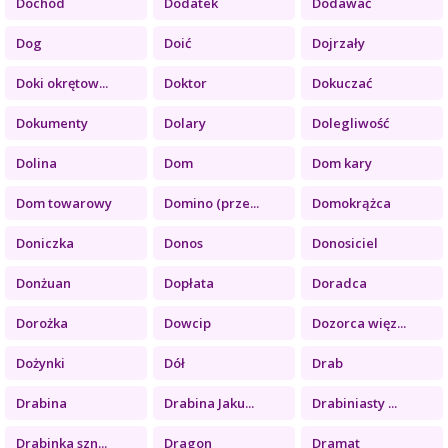
Dochód
Dodatek
Dodawać
Dog
Doić
Dojrzały
Doki okrętow...
Doktor
Dokuczać
Dokumenty
Dolary
Dolegliwość
Dolina
Dom
Dom kary
Dom towarowy
Domino (prze...
Domokrążca
Doniczka
Donos
Donosiciel
Donżuan
Dopłata
Doradca
Dorożka
Dowcip
Dozorca więz...
Dożynki
Dół
Drab
Drabina
Drabina Jaku...
Drabiniasty ...
Drabinka szn...
Dragon
Dramat