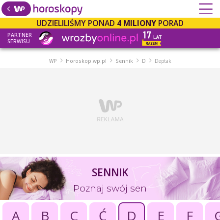
UDZIELILIŚMY PONAD
4 MILIONY
PORAD
PARTNER
SERWISU
WP
Horoskop.wp.pl
Sennik
D
Deptak
SENNIK
Poznaj swój sen
A
B
C
Ć
D
E
F