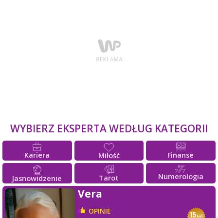
WYBIERZ EKSPERTA WEDŁUG KATEGORII
Kariera
Finanse
Miłość
Numerologia
Tarot
Jasnowidzenie
Vera
OPINIE