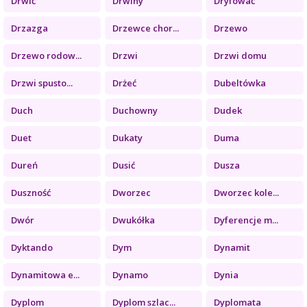
Drwić
Drwiny
Dryfować
Drzazga
Drzewce chor...
Drzewo
Drzewo rodow...
Drzwi
Drzwi domu
Drzwi spusto...
Drżeć
Dubeltówka
Duch
Duchowny
Dudek
Duet
Dukaty
Duma
Dureń
Dusić
Dusza
Duszność
Dworzec
Dworzec kole...
Dwór
Dwukółka
Dyferencje m...
Dyktando
Dym
Dynamit
Dynamitowa e...
Dynamo
Dynia
Dyplom
Dyplom szlac...
Dyplomata