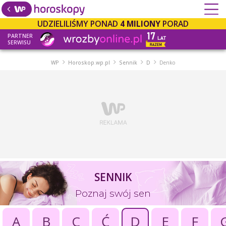
UDZIELILIŚMY PONAD
4 MILIONY
PORAD
PARTNER
SERWISU
WP
Horoskop.wp.pl
Sennik
D
Denko
SENNIK
Poznaj swój sen
A
B
C
Ć
D
E
F