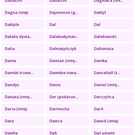
Dadaizm
Dadaizm
Dagmara (imi...
Dagna (imę)
Dajmonion (g...
Daktyl
Daktyle
Dal
Dal
Daleko dysta...
Dalekodystan...
Dalekowidz
Dalia
Dalmatyńczyk
Daltonista
Dama
Damian (imię...
Damka
Damski trzew...
Damskie towa...
Dancehall (t...
Dandys
Danie
Daniel (imię...
Danuta (imię...
Dar (podarun...
Darczyńca
Daria (imię)
Darmocha
Darń
Data
Dawca
Dawid (imię)
Dawka
Dąb
Dąć ustami