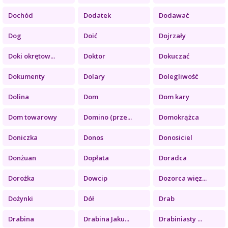
Dochód
Dodatek
Dodawać
Dog
Doić
Dojrzały
Doki okrętow...
Doktor
Dokuczać
Dokumenty
Dolary
Dolegliwość
Dolina
Dom
Dom kary
Dom towarowy
Domino (prze...
Domokrążca
Doniczka
Donos
Donosiciel
Donżuan
Dopłata
Doradca
Dorożka
Dowcip
Dozorca więz...
Dożynki
Dół
Drab
Drabina
Drabina Jaku...
Drabiniasty ...