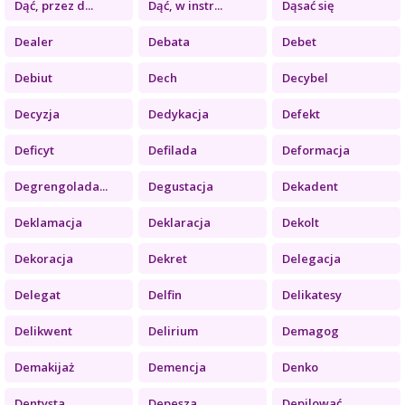
Dąć, przez d...
Dąć, w instr...
Dąsać się
Dealer
Debata
Debet
Debiut
Dech
Decybel
Decyzja
Dedykacja
Defekt
Deficyt
Defilada
Deformacja
Degrengolada...
Degustacja
Dekadent
Deklamacja
Deklaracja
Dekolt
Dekoracja
Dekret
Delegacja
Delegat
Delfin
Delikatesy
Delikwent
Delirium
Demagog
Demakijaż
Demencja
Denko
Dentysta
Depesza
Depilować