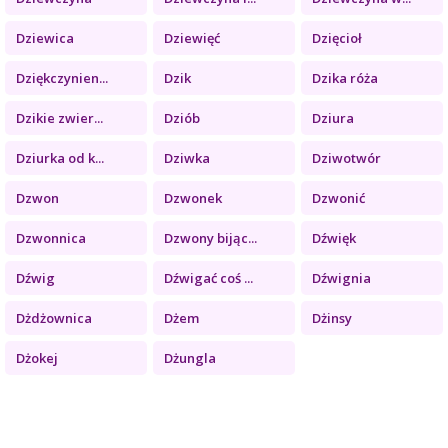
Dziewica
Dziewięć
Dzięcioł
Dziękczynien...
Dzik
Dzika róża
Dzikie zwier...
Dziób
Dziura
Dziurka od k...
Dziwka
Dziwotwór
Dzwon
Dzwonek
Dzwonić
Dzwonnica
Dzwony bijąc...
Dźwięk
Dźwig
Dźwigać coś ...
Dźwignia
Dżdżownica
Dżem
Dżinsy
Dżokej
Dżungla