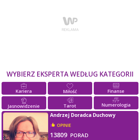
WYBIERZ EKSPERTA WEDŁUG KATEGORII
Kariera
Finanse
Miłość
Numerologia
Tarot
Jasnowidzenie
Andrzej Doradca Duchowy
OPINIE
13809
PORAD