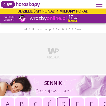
UDZIELILIŚMY PONAD
4 MILIONY
PORAD
PARTNER
SERWISU
WP
Horoskop.wp.pl
Sennik
D
Dekret
SENNIK
Poznaj swój sen
A
B
C
Ć
D
E
F