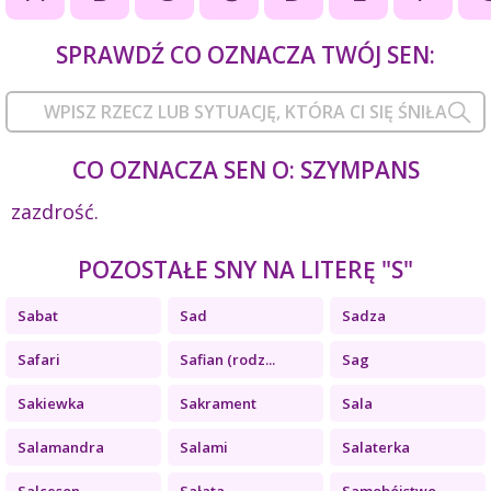
SPRAWDŹ CO OZNACZA TWÓJ SEN:
CO OZNACZA SEN O: SZYMPANS
zazdrość.
POZOSTAŁE SNY NA LITERĘ "S"
Sabat
Sad
Sadza
Safari
Safian (rodz...
Sag
Sakiewka
Sakrament
Sala
Salamandra
Salami
Salaterka
Salceson
Sałata
Samobójstwo