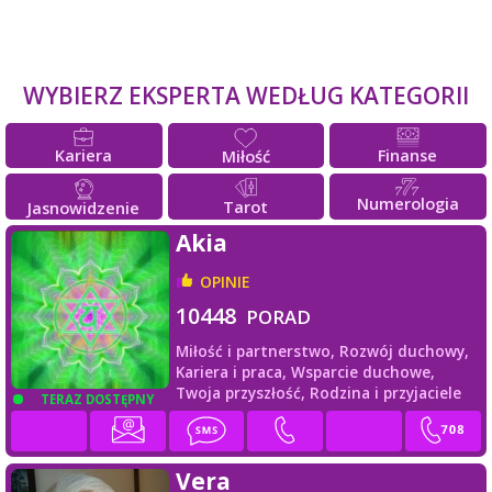
WYBIERZ EKSPERTA WEDŁUG KATEGORII
Kariera
Finanse
Miłość
Numerologia
Tarot
Jasnowidzenie
Akia
OPINIE
10448
PORAD
Miłość i partnerstwo,
Rozwój duchowy,
Kariera i praca,
Wsparcie duchowe,
Twoja przyszłość,
Rodzina i przyjaciele
TERAZ DOSTĘPNY
Vera