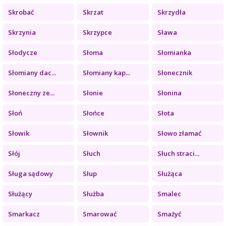
Skrobać
Skrzat
Skrzydła
Skrzynia
Skrzypce
Sława
Słodycze
Słoma
Słomianka
Słomiany dac...
Słomiany kap...
Słonecznik
Słoneczny ze...
Słonie
Słonina
Słoń
Słońce
Słota
Słowik
Słownik
Słowo złamać
Słój
Słuch
Słuch straci...
Sługa sądowy
Słup
Służąca
Służący
Służba
Smalec
Smarkacz
Smarować
Smażyć