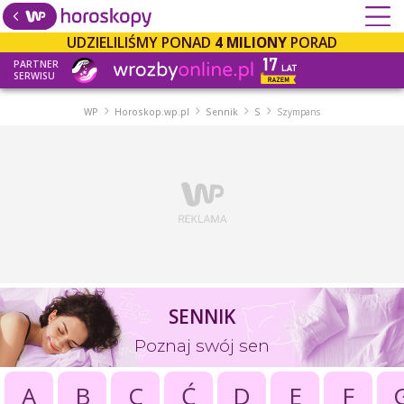
UDZIELILIŚMY PONAD
4 MILIONY
PORAD
PARTNER
SERWISU
WP
Horoskop.wp.pl
Sennik
S
Szympans
SENNIK
Poznaj swój sen
A
B
C
Ć
D
E
F