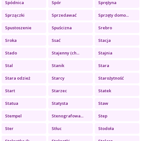
Spódnica
Spór
Sprężyna
Sprzączki
Sprzedawać
Sprzęty domo...
Spustoszenie
Spuścizna
Srebro
Sroka
Ssać
Stacja
Stado
Stajenny (ch...
Stajnia
Stal
Stanik
Stara
Stara odzież
Starcy
Starożytność
Start
Starzec
Statek
Statua
Statysta
Staw
Stempel
Stenografowa...
Step
Ster
Stłuc
Stodoła
Stokrotka (k...
Stokrotki
Stolarz