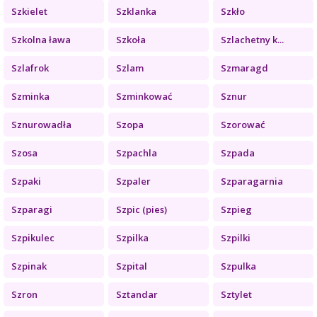
Szkielet
Szklanka
Szkło
Szkolna ława
Szkoła
Szlachetny k...
Szlafrok
Szlam
Szmaragd
Szminka
Szminkować
Sznur
Sznurowadła
Szopa
Szorować
Szosa
Szpachla
Szpada
Szpaki
Szpaler
Szparagarnia
Szparagi
Szpic (pies)
Szpieg
Szpikulec
Szpilka
Szpilki
Szpinak
Szpital
Szpulka
Szron
Sztandar
Sztylet