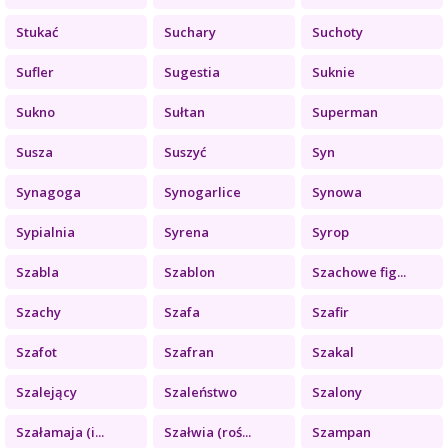
Stukać
Suchary
Suchoty
Sufler
Sugestia
Suknie
Sukno
Sułtan
Superman
Susza
Suszyć
Syn
Synagoga
Synogarlice
Synowa
Sypialnia
Syrena
Syrop
Szabla
Szablon
Szachowe fig...
Szachy
Szafa
Szafir
Szafot
Szafran
Szakal
Szalejący
Szaleństwo
Szalony
Szałamaja (i...
Szałwia (roś...
Szampan