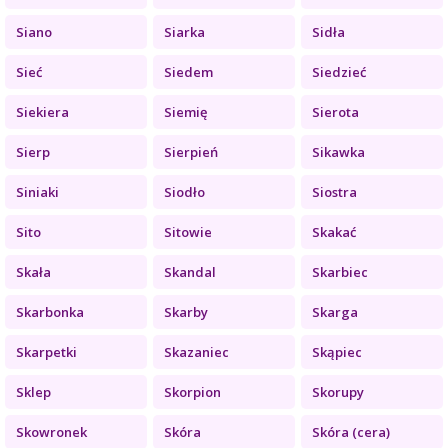
Siano
Siarka
Sidła
Sieć
Siedem
Siedzieć
Siekiera
Siemię
Sierota
Sierp
Sierpień
Sikawka
Siniaki
Siodło
Siostra
Sito
Sitowie
Skakać
Skała
Skandal
Skarbiec
Skarbonka
Skarby
Skarga
Skarpetki
Skazaniec
Skąpiec
Sklep
Skorpion
Skorupy
Skowronek
Skóra
Skóra (cera)