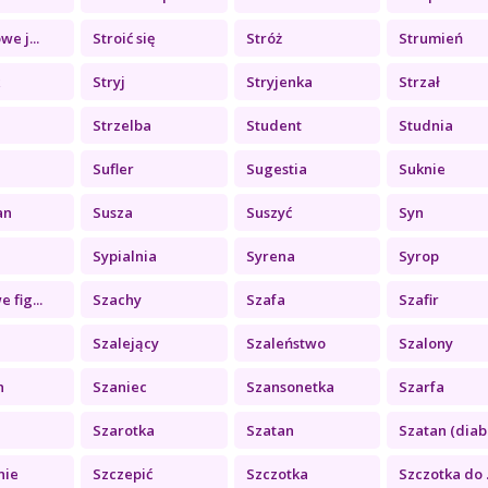
e j...
Stroić się
Stróż
Strumień
k
Stryj
Stryjenka
Strzał
Strzelba
Student
Studnia
Sufler
Sugestia
Suknie
an
Susza
Suszyć
Syn
Sypialnia
Syrena
Syrop
 fig...
Szachy
Szafa
Szafir
Szalejący
Szaleństwo
Szalony
n
Szaniec
Szansonetka
Szarfa
Szarotka
Szatan
Szatan (diab.
nie
Szczepić
Szczotka
Szczotka do .