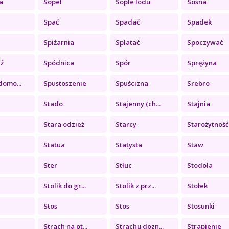
a
Sopel
Sople lodu
Sosna
Spać
Spadać
Spadek
Spiżarnia
Splatać
Spoczywać
ź
Spódnica
Spór
Sprężyna
domo...
Spustoszenie
Spuścizna
Srebro
Stado
Stajenny (ch...
Stajnia
Stara odzież
Starcy
Starożytność
Statua
Statysta
Staw
Ster
Stłuc
Stodoła
Stolik do gr...
Stolik z prz...
Stołek
Stos
Stos
Stosunki
Strach na pt...
Strachu dozn...
Strapienie