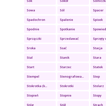
Sok
Sokół
Solniczk
Sowa
Sól
Spacer
Spadochron
Spalenie
Spisek
Spodnie
Spotkanie
Spowied
Sprzączki
Sprzedawać
Sprzęty 
Sroka
Ssać
Stacja
Stal
Stanik
Stara
Start
Starzec
Statek
Stempel
Stenografowa...
Step
Stokrotka (k...
Stokrotki
Stolarz
Stopień
Stopnie
Stopy
Stóg
Stół
Strach