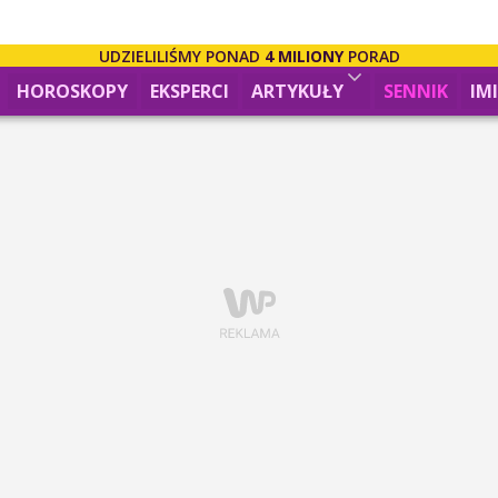
UDZIELILIŚMY PONAD
4 MILIONY
PORAD
HOROSKOPY
EKSPERCI
ARTYKUŁY
SENNIK
IM