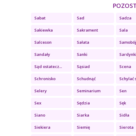
POZOSTA
Sabat
Sad
Sadza
Sakiewka
Sakrament
Sala
Salceson
Sałata
Samobó
Sandały
Sanki
Sardynk
Sąd ostatecz...
Sąsiad
Scena
Schronisko
Schudnąć
Schylać 
Selery
Seminarium
Sen
Sex
Sędzia
Sęk
Siano
Siarka
Sidła
Siekiera
Siemię
Sierota