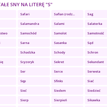
ŁE SNY NA LITERĘ "S"
Safari
Safian (rodz...
Sag
Salamandra
Salami
Salaterka
jstwo
Samochód
Samolot
Samotność
i
Sarna
Sasanka
Sąd
Schadzka
Schody
Schron
się
Scyzoryk
Sekret
Sekundant
Ser
Serce
Serweta
Sęp
Sfinks
Siać
Sieć
Siedem
Siedzieć
Sierp
Sierpień
Sikawka