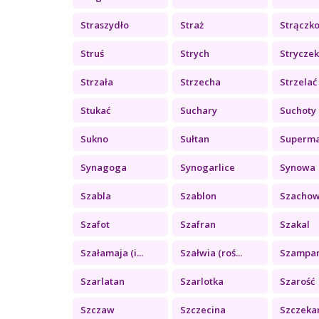
Straszydło
Straż
Strączkow
Struś
Strych
Strycze
Strzała
Strzecha
Strzelać
Stukać
Suchary
Suchoty
Sukno
Sułtan
Superm
Synagoga
Synogarlice
Synowa
Szabla
Szablon
Szachowe
Szafot
Szafran
Szakal
Szałamaja (i...
Szałwia (roś...
Szampa
Szarlatan
Szarlotka
Szarość
Szczaw
Szczecina
Szczeka