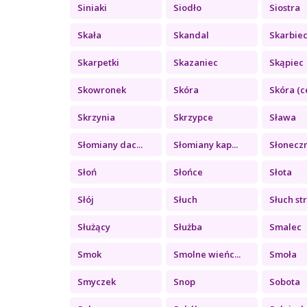
Siniaki
Siodło
Siostra
Skała
Skandal
Skarbie
Skarpetki
Skazaniec
Skąpiec
Skowronek
Skóra
Skóra (c
Skrzynia
Skrzypce
Sława
Słomiany dac...
Słomiany kap...
Słonecz
Słoń
Słońce
Słota
Słój
Słuch
Słuch str
Służący
Służba
Smalec
Smok
Smolne wieńc...
Smoła
Smyczek
Snop
Sobota