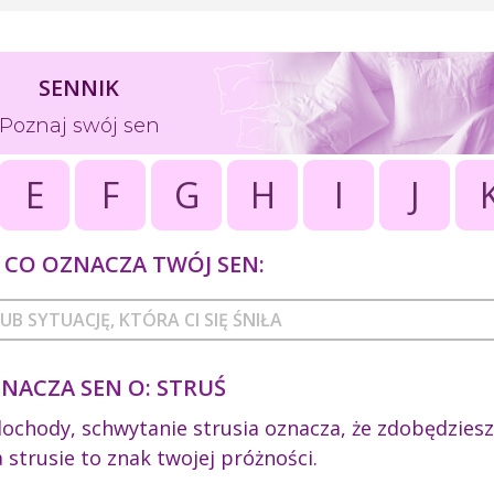
SENNIK
Poznaj swój sen
E
F
G
H
I
J
CO OZNACZA TWÓJ SEN:
NACZA SEN O: STRUŚ
dochody, schwytanie strusia oznacza, że zdobędziesz
 strusie to znak twojej próżności.