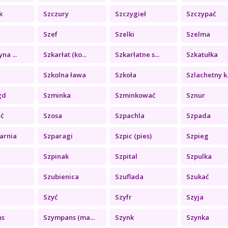
k
Szczury
Szczygieł
Szczypać
Szef
Szelki
Szelma
na ...
Szkarłat (ko...
Szkarłatne s...
Szkatułka
Szkolna ława
Szkoła
Szlachetny k.
gd
Szminka
Szminkować
Sznur
ć
Szosa
Szpachla
Szpada
arnia
Szparagi
Szpic (pies)
Szpieg
Szpinak
Szpital
Szpulka
Szubienica
Szuflada
Szukać
Szyć
Szyfr
Szyja
ns
Szympans (ma...
Szynk
Szynka