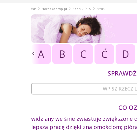
WP
Horoskop.wp.pl
Sennik
S
Struś
A
B
C
Ć
D
SPRAWDŹ 
CO OZ
widziany we śnie zwiastuje zwiększone 
lepsza pracę dzięki znajomościom; pióra