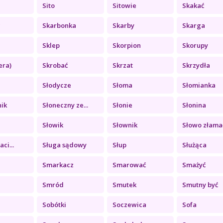
Sito
Sitowie
Skakać
c
Skarbonka
Skarby
Skarga
Sklep
Skorpion
Skorupy
era)
Skrobać
Skrzat
Skrzydła
Słodycze
Słoma
Słomianka
nik
Słoneczny ze...
Słonie
Słonina
Słowik
Słownik
Słowo złama
aci...
Sługa sądowy
Słup
Służąca
Smarkacz
Smarować
Smażyć
Smród
Smutek
Smutny być
Sobótki
Soczewica
Sofa