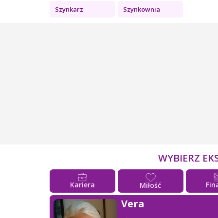
Szynkarz
Szynkownia
WYBIERZ EK
Kariera
Fin
Miłość
Vera