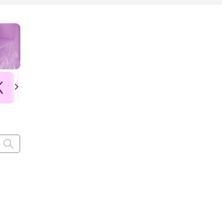
K
L
Ł
M
N
O
P