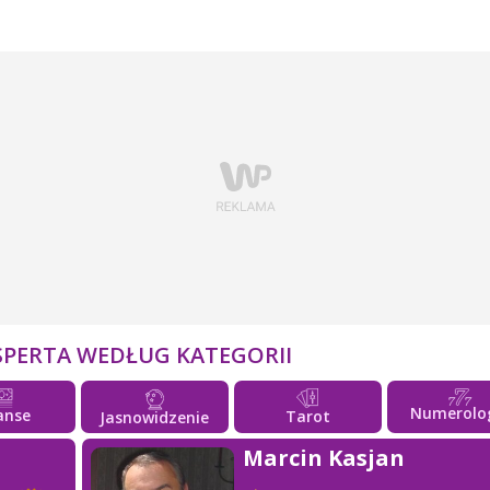
SPERTA WEDŁUG KATEGORII
Numerolo
anse
Tarot
Jasnowidzenie
Marcin Kasjan