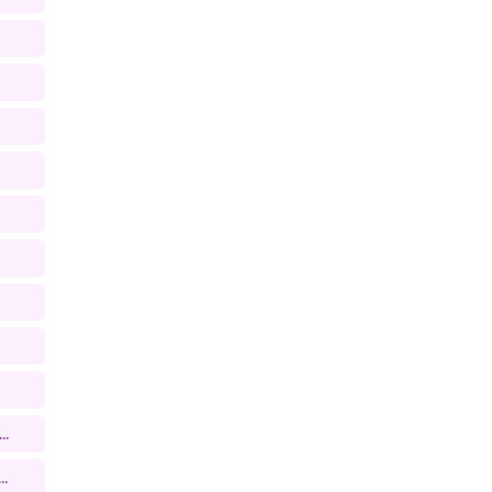
..
..