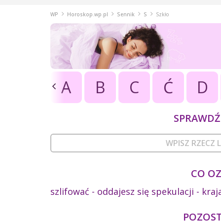
WP
Horoskop.wp.pl
Sennik
S
Szkło
A
B
C
Ć
D
SPRAWDŹ 
CO OZ
szlifować - oddajesz się spekulacji - kra
POZOSTA