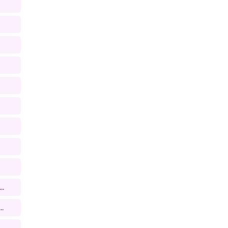
..
..