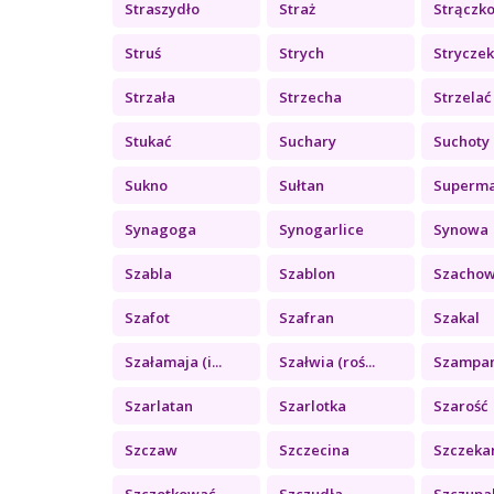
Straszydło
Straż
Strączkow
Struś
Strych
Strycze
Strzała
Strzecha
Strzelać
Stukać
Suchary
Suchoty
Sukno
Sułtan
Superm
Synagoga
Synogarlice
Synowa
Szabla
Szablon
Szachowe
Szafot
Szafran
Szakal
Szałamaja (i...
Szałwia (roś...
Szampa
Szarlatan
Szarlotka
Szarość
Szczaw
Szczecina
Szczeka
Szczotkować
Szczudła
Szczupa