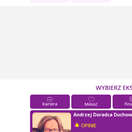
WYBIERZ EK
Kariera
Fin
Miłość
Andrzej Doradca Ducho
OPINIE