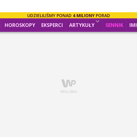
UDZIELILIŚMY PONAD
4 MILIONY
PORAD
HOROSKOPY
EKSPERCI
ARTYKUŁY
SENNIK
IM