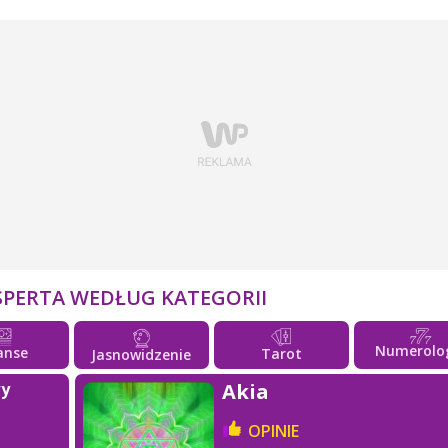
SPERTA WEDŁUG KATEGORII
Numerolo
anse
Tarot
Jasnowidzenie
wy
Akia
OPINIE