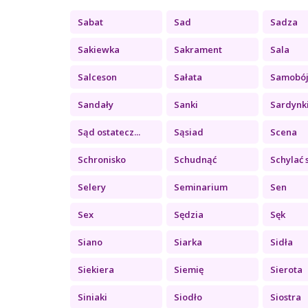
Sabat
Sad
Sadza
Sakiewka
Sakrament
Sala
Salceson
Sałata
Samobó
Sandały
Sanki
Sardynk
Sąd ostatecz...
Sąsiad
Scena
Schronisko
Schudnąć
Schylać 
Selery
Seminarium
Sen
Sex
Sędzia
Sęk
Siano
Siarka
Sidła
Siekiera
Siemię
Sierota
Siniaki
Siodło
Siostra