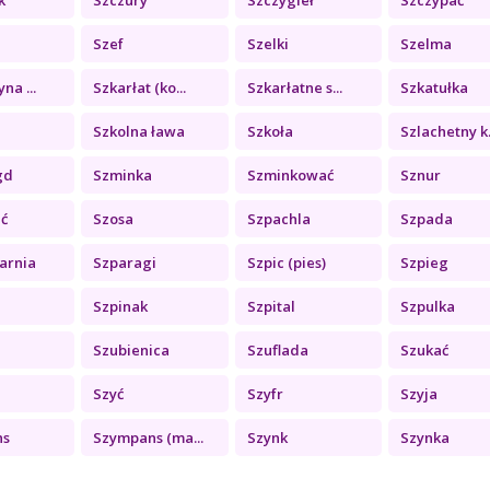
Szef
Szelki
Szelma
na ...
Szkarłat (ko...
Szkarłatne s...
Szkatułka
Szkolna ława
Szkoła
Szlachetny k.
gd
Szminka
Szminkować
Sznur
ć
Szosa
Szpachla
Szpada
arnia
Szparagi
Szpic (pies)
Szpieg
Szpinak
Szpital
Szpulka
Szubienica
Szuflada
Szukać
Szyć
Szyfr
Szyja
ns
Szympans (ma...
Szynk
Szynka