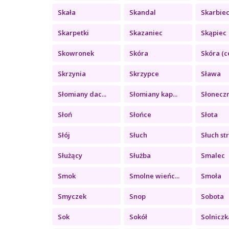
Skała
Skandal
Skarbie
Skarpetki
Skazaniec
Skąpiec
Skowronek
Skóra
Skóra (c
Skrzynia
Skrzypce
Sława
Słomiany dac...
Słomiany kap...
Słonecz
Słoń
Słońce
Słota
Słój
Słuch
Słuch str
Służący
Służba
Smalec
Smok
Smolne wieńc...
Smoła
Smyczek
Snop
Sobota
Sok
Sokół
Solniczk