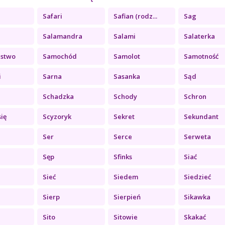
Safari
Safian (rodz...
Sag
Salamandra
Salami
Salaterka
jstwo
Samochód
Samolot
Samotność
i
Sarna
Sasanka
Sąd
Schadzka
Schody
Schron
się
Scyzoryk
Sekret
Sekundant
Ser
Serce
Serweta
Sęp
Sfinks
Siać
Sieć
Siedem
Siedzieć
Sierp
Sierpień
Sikawka
Sito
Sitowie
Skakać