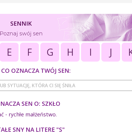
SENNIK
Poznaj swój sen
E
F
G
H
I
J
CO OZNACZA TWÓJ SEN:
NACZA SEN O: SZKŁO
jać - rychłe małżeństwo.
ŁE SNY NA LITERĘ "S"