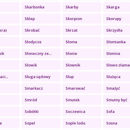
c
Skarbonka
Skarby
Skarga
Sklep
Skorpion
Skorupy
era)
Skrobać
Skrzat
Skrzydła
Słodycze
Słoma
Słomianka
nik
Słoneczny ze...
Słonie
Słonina
Słowik
Słownik
Słowo złama
aci...
Sługa sądowy
Słup
Służąca
Smarkacz
Smarować
Smażyć
Smród
Smutek
Smutny być
Sobótki
Soczewica
Sofa
a
Sopel
Sople lodu
Sosna