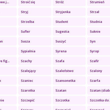
e j...
Stroić się
Stróż
Strumień
k
Stryj
Stryjenka
Strzał
Strzelba
Student
Studnia
Sufler
Sugestia
Suknie
an
Susza
Suszyć
Syn
Sypialnia
Syrena
Syrop
 fig...
Szachy
Szafa
Szafir
Szalejący
Szaleństwo
Szalony
n
Szaniec
Szansonetka
Szarfa
Szarotka
Szatan
Szatan (diab.
nie
Szczepić
Szczotka
Szczotka do .
k
Szczury
Szczygieł
Szczypać