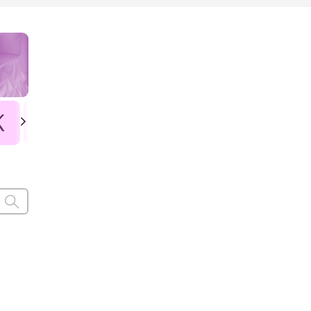
K
L
Ł
M
N
O
P