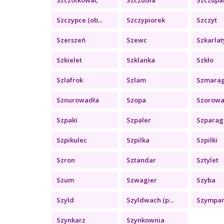
Szczypce (ob...
Szczypiorek
Szczyt
Szerszeń
Szewc
Szkarlaty
Szkielet
Szklanka
Szkło
Szlafrok
Szlam
Szmara
Sznurowadła
Szopa
Szorowa
Szpaki
Szpaler
Szparag
Szpikulec
Szpilka
Szpilki
Szron
Sztandar
Sztylet
Szum
Szwagier
Szyba
Szyld
Szyldwach (p...
Szympa
Szynkarz
Szynkownia