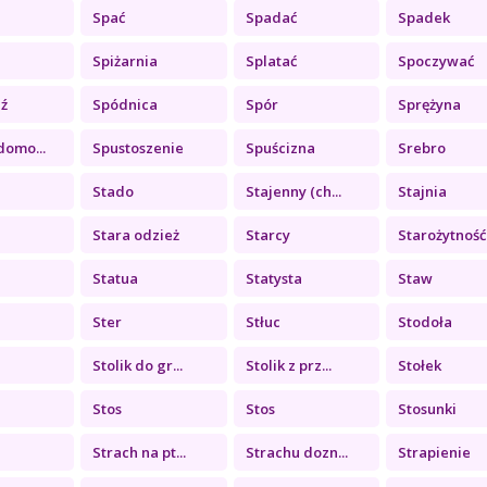
Spać
Spadać
Spadek
Spiżarnia
Splatać
Spoczywać
ź
Spódnica
Spór
Sprężyna
domo...
Spustoszenie
Spuścizna
Srebro
Stado
Stajenny (ch...
Stajnia
Stara odzież
Starcy
Starożytność
Statua
Statysta
Staw
Ster
Stłuc
Stodoła
Stolik do gr...
Stolik z prz...
Stołek
Stos
Stos
Stosunki
Strach na pt...
Strachu dozn...
Strapienie