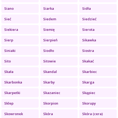
Siano
Siarka
Sidła
Sieć
Siedem
Siedzieć
Siekiera
Siemię
Sierota
Sierp
Sierpień
Sikawka
Siniaki
Siodło
Siostra
Sito
Sitowie
Skakać
Skała
Skandal
Skarbiec
Skarbonka
Skarby
Skarga
Skarpetki
Skazaniec
Skąpiec
Sklep
Skorpion
Skorupy
Skowronek
Skóra
Skóra (cera)