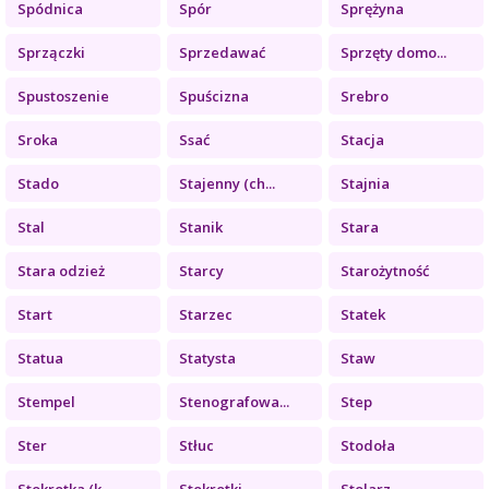
Spódnica
Spór
Sprężyna
Sprzączki
Sprzedawać
Sprzęty domo...
Spustoszenie
Spuścizna
Srebro
Sroka
Ssać
Stacja
Stado
Stajenny (ch...
Stajnia
Stal
Stanik
Stara
Stara odzież
Starcy
Starożytność
Start
Starzec
Statek
Statua
Statysta
Staw
Stempel
Stenografowa...
Step
Ster
Stłuc
Stodoła
Stokrotka (k...
Stokrotki
Stolarz