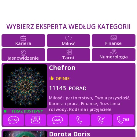
WYBIERZ EKSPERTA WEDŁUG KATEGORII
Kariera
Finanse
Miłość
Numerologia
Tarot
Jasnowidzenie
Chefron
OPINIE
11143
PORAD
Miłość i partnerstwo,
Twoja przyszłość,
Kariera i praca,
Finanse,
Rozstania i
rozwody,
Rodzina i przyjaciele
TERAZ DOSTĘPNY
Dorota Doris