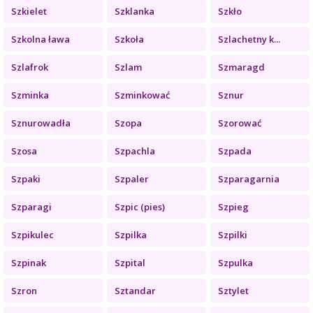
Szkielet
Szklanka
Szkło
Szkolna ława
Szkoła
Szlachetny k...
Szlafrok
Szlam
Szmaragd
Szminka
Szminkować
Sznur
Sznurowadła
Szopa
Szorować
Szosa
Szpachla
Szpada
Szpaki
Szpaler
Szparagarnia
Szparagi
Szpic (pies)
Szpieg
Szpikulec
Szpilka
Szpilki
Szpinak
Szpital
Szpulka
Szron
Sztandar
Sztylet