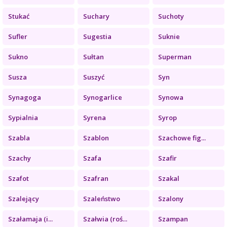
Stukać
Suchary
Suchoty
Sufler
Sugestia
Suknie
Sukno
Sułtan
Superman
Susza
Suszyć
Syn
Synagoga
Synogarlice
Synowa
Sypialnia
Syrena
Syrop
Szabla
Szablon
Szachowe fig...
Szachy
Szafa
Szafir
Szafot
Szafran
Szakal
Szalejący
Szaleństwo
Szalony
Szałamaja (i...
Szałwia (roś...
Szampan