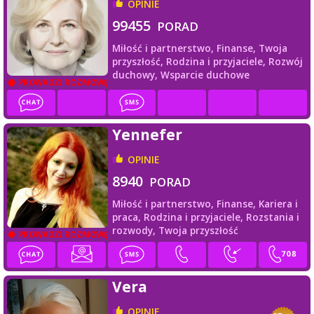
OPINIE
99455
PORAD
Miłość i partnerstwo,
Finanse,
Twoja
przyszłość,
Rodzina i przyjaciele,
Rozwój
duchowy,
Wsparcie duchowe
PROWADZI ROZMOWĘ
Yennefer
OPINIE
8940
PORAD
Miłość i partnerstwo,
Finanse,
Kariera i
praca,
Rodzina i przyjaciele,
Rozstania i
rozwody,
Twoja przyszłość
PROWADZI ROZMOWĘ
Vera
OPINIE