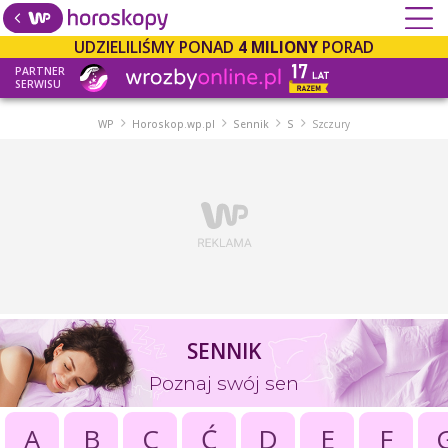
UDZIELILIŚMY PONAD
4 MILIONY
PORAD
PARTNER
SERWISU
WP
Horoskop.wp.pl
Sennik
S
Szczury
SENNIK
Poznaj swój sen
A
B
C
Ć
D
E
F