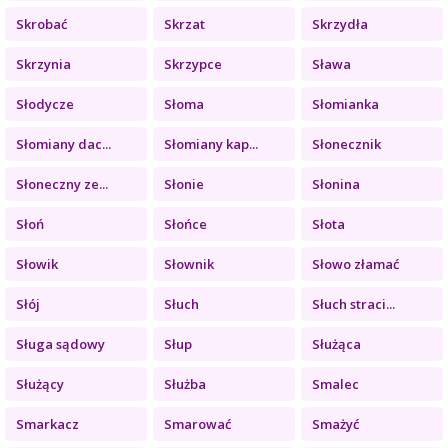
Skrobać
Skrzat
Skrzydła
Skrzynia
Skrzypce
Sława
Słodycze
Słoma
Słomianka
Słomiany dac...
Słomiany kap...
Słonecznik
Słoneczny ze...
Słonie
Słonina
Słoń
Słońce
Słota
Słowik
Słownik
Słowo złamać
Słój
Słuch
Słuch straci...
Sługa sądowy
Słup
Służąca
Służący
Służba
Smalec
Smarkacz
Smarować
Smażyć