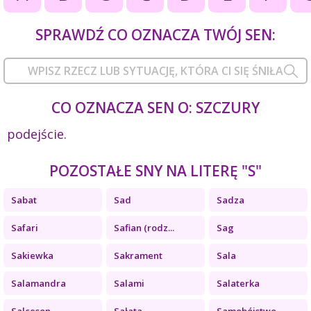
SPRAWDŹ CO OZNACZA TWÓJ SEN:
CO OZNACZA SEN O: SZCZURY
podejście.
POZOSTAŁE SNY NA LITERĘ "S"
Sabat
Sad
Sadza
Safari
Safian (rodz...
Sag
Sakiewka
Sakrament
Sala
Salamandra
Salami
Salaterka
Salceson
Sałata
Samobójstwo