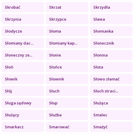
Skrobać
Skrzat
Skrzydła
Skrzynia
Skrzypce
Sława
Słodycze
Słoma
Słomianka
Słomiany dac...
Słomiany kap...
Słonecznik
Słoneczny ze...
Słonie
Słonina
Słoń
Słońce
Słota
Słowik
Słownik
Słowo złamać
Słój
Słuch
Słuch straci...
Sługa sądowy
Słup
Służąca
Służący
Służba
Smalec
Smarkacz
Smarować
Smażyć