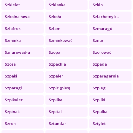
Szkielet
Szklanka
Szkło
Szkolna ława
Szkoła
Szlachetny k...
Szlafrok
Szlam
Szmaragd
Szminka
Szminkować
Sznur
Sznurowadła
Szopa
Szorować
Szosa
Szpachla
Szpada
Szpaki
Szpaler
Szparagarnia
Szparagi
Szpic (pies)
Szpieg
Szpikulec
Szpilka
Szpilki
Szpinak
Szpital
Szpulka
Szron
Sztandar
Sztylet