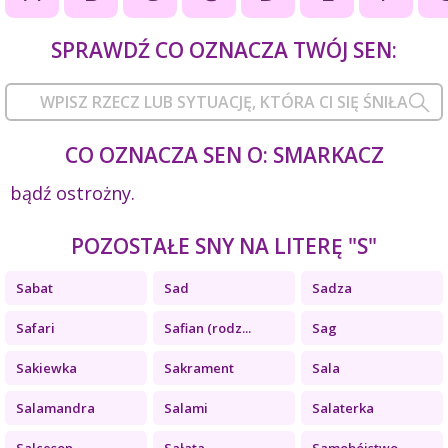
SPRAWDŹ CO OZNACZA TWÓJ SEN:
CO OZNACZA SEN O: SMARKACZ
bądź ostrożny.
POZOSTAŁE SNY NA LITERĘ "S"
Sabat
Sad
Sadza
Safari
Safian (rodz...
Sag
Sakiewka
Sakrament
Sala
Salamandra
Salami
Salaterka
Salceson
Sałata
Samobójstwo