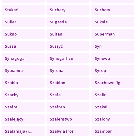
Stukać
Suchary
Suchoty
Sufler
Sugestia
Suknie
Sukno
Sułtan
Superman
Susza
Suszyć
Syn
Synagoga
Synogarlice
Synowa
Sypialnia
Syrena
Syrop
Szabla
Szablon
Szachowe fig...
Szachy
Szafa
Szafir
Szafot
Szafran
Szakal
Szalejący
Szaleństwo
Szalony
Szałamaja (i...
Szałwia (roś...
Szampan