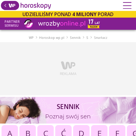
UDZIELILIŚMY PONAD
4 MILIONY
PORAD
PARTNER
SERWISU
WP
Horoskop.wp.pl
Sennik
S
Smarkacz
SENNIK
Poznaj swój sen
A
B
C
Ć
D
E
F