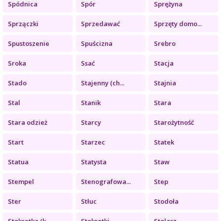
Spódnica
Spór
Sprężyna
Sprzączki
Sprzedawać
Sprzęty domo...
Spustoszenie
Spuścizna
Srebro
Sroka
Ssać
Stacja
Stado
Stajenny (ch...
Stajnia
Stal
Stanik
Stara
Stara odzież
Starcy
Starożytność
Start
Starzec
Statek
Statua
Statysta
Staw
Stempel
Stenografowa...
Step
Ster
Stłuc
Stodoła
Stokrotka (k...
Stokrotki
Stolarz