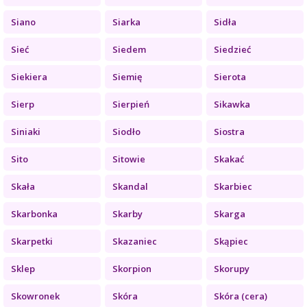
Siano
Siarka
Sidła
Sieć
Siedem
Siedzieć
Siekiera
Siemię
Sierota
Sierp
Sierpień
Sikawka
Siniaki
Siodło
Siostra
Sito
Sitowie
Skakać
Skała
Skandal
Skarbiec
Skarbonka
Skarby
Skarga
Skarpetki
Skazaniec
Skąpiec
Sklep
Skorpion
Skorupy
Skowronek
Skóra
Skóra (cera)