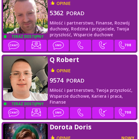
OPINIE
5362
PORAD
Miłość i partnerstwo,
Finanse,
Rozwój
duchowy,
Rodzina i przyjaciele,
Twoja
przyszłość,
Wsparcie duchowe
TERAZ DOSTĘPNY
Q Robert
OPINIE
9574
PORAD
Miłość i partnerstwo,
Twoja przyszłość,
Wsparcie duchowe,
Kariera i praca,
Finanse
TERAZ DOSTĘPNY
Dorota Doris
OPINIE
NOWY