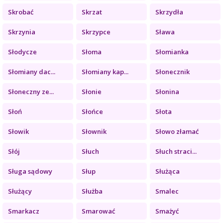
Skrobać
Skrzat
Skrzydła
Skrzynia
Skrzypce
Sława
Słodycze
Słoma
Słomianka
Słomiany dac...
Słomiany kap...
Słonecznik
Słoneczny ze...
Słonie
Słonina
Słoń
Słońce
Słota
Słowik
Słownik
Słowo złamać
Słój
Słuch
Słuch straci...
Sługa sądowy
Słup
Służąca
Służący
Służba
Smalec
Smarkacz
Smarować
Smażyć