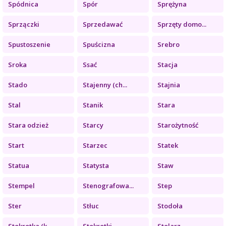
Spódnica
Spór
Sprężyna
Sprzączki
Sprzedawać
Sprzęty domo...
Spustoszenie
Spuścizna
Srebro
Sroka
Ssać
Stacja
Stado
Stajenny (ch...
Stajnia
Stal
Stanik
Stara
Stara odzież
Starcy
Starożytność
Start
Starzec
Statek
Statua
Statysta
Staw
Stempel
Stenografowa...
Step
Ster
Stłuc
Stodoła
Stokrotka (k...
Stokrotki
Stolarz