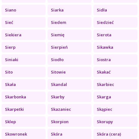
Siano
Siarka
Sidła
Sieć
Siedem
Siedzieć
Siekiera
Siemię
Sierota
Sierp
Sierpień
Sikawka
Siniaki
Siodło
Siostra
Sito
Sitowie
Skakać
Skała
Skandal
Skarbiec
Skarbonka
Skarby
Skarga
Skarpetki
Skazaniec
Skąpiec
Sklep
Skorpion
Skorupy
Skowronek
Skóra
Skóra (cera)