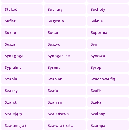
Stukać
Suchary
Suchoty
Sufler
Sugestia
Suknie
Sukno
Sułtan
Superman
Susza
Suszyć
Syn
Synagoga
Synogarlice
Synowa
Sypialnia
Syrena
Syrop
Szabla
Szablon
Szachowe fig...
Szachy
Szafa
Szafir
Szafot
Szafran
Szakal
Szalejący
Szaleństwo
Szalony
Szałamaja (i...
Szałwia (roś...
Szampan