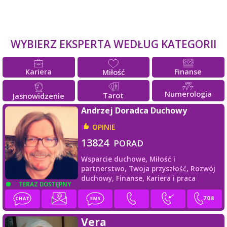
WYBIERZ EKSPERTA WEDŁUG KATEGORII
Kariera
Finanse
Miłość
Numerologia
Tarot
Jasnowidzenie
Andrzej Doradca Duchowy
OPINIE
13824
PORAD
Wsparcie duchowe,
Miłość i
partnerstwo,
Twoja przyszłość,
Rozwój
duchowy,
Finanse,
Kariera i praca
TERAZ DOSTĘPNY
Vera