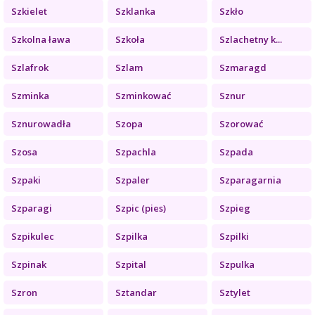
Szkielet
Szklanka
Szkło
Szkolna ława
Szkoła
Szlachetny k...
Szlafrok
Szlam
Szmaragd
Szminka
Szminkować
Sznur
Sznurowadła
Szopa
Szorować
Szosa
Szpachla
Szpada
Szpaki
Szpaler
Szparagarnia
Szparagi
Szpic (pies)
Szpieg
Szpikulec
Szpilka
Szpilki
Szpinak
Szpital
Szpulka
Szron
Sztandar
Sztylet