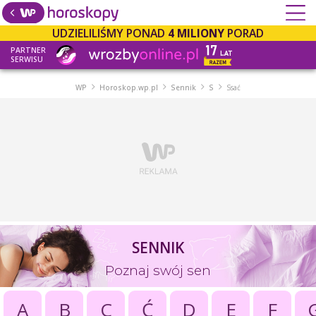
UDZIELILIŚMY PONAD
4 MILIONY
PORAD
PARTNER
SERWISU
WP
Horoskop.wp.pl
Sennik
S
Ssać
SENNIK
Poznaj swój sen
A
B
C
Ć
D
E
F