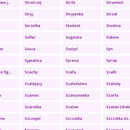
e j...
Stroić się
Stróż
Strumień
k
Stryj
Stryjenka
Strzał
Strzelba
Student
Studnia
Sufler
Sugestia
Suknie
an
Susza
Suszyć
Syn
Sypialnia
Syrena
Syrop
 fig...
Szachy
Szafa
Szafir
Szalejący
Szaleństwo
Szalony
n
Szaniec
Szansonetka
Szarfa
Szarotka
Szatan
Szatan (diab.
nie
Szczepić
Szczotka
Szczotka do .
k
Szczury
Szczygieł
Szczypać