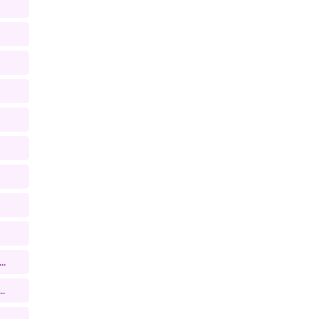
..
..