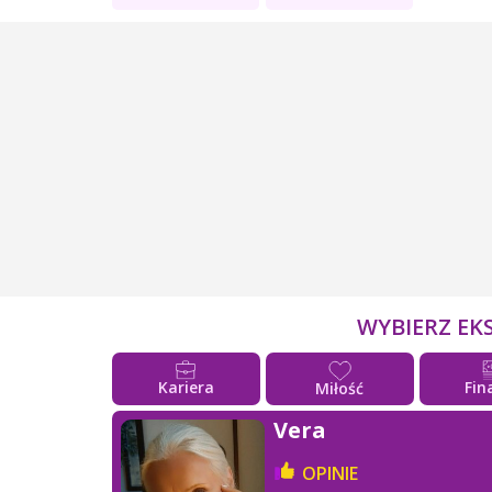
WYBIERZ EK
Kariera
Fin
Miłość
Vera
OPINIE