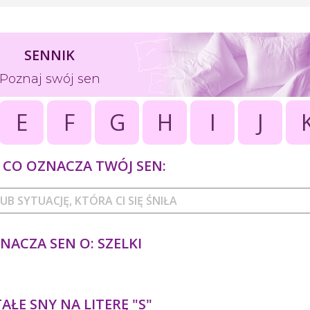
SENNIK
Poznaj swój sen
E
F
G
H
I
J
CO OZNACZA TWÓJ SEN:
NACZA SEN O: SZELKI
ŁE SNY NA LITERĘ "S"