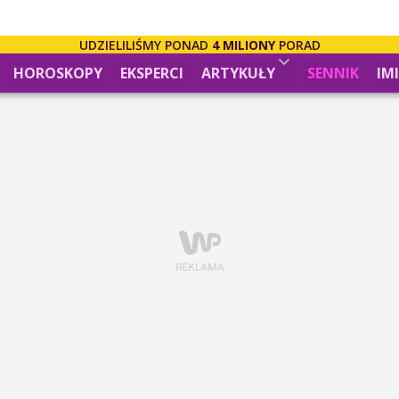
UDZIELILIŚMY PONAD
4 MILIONY
PORAD
HOROSKOPY
EKSPERCI
ARTYKUŁY
SENNIK
IM