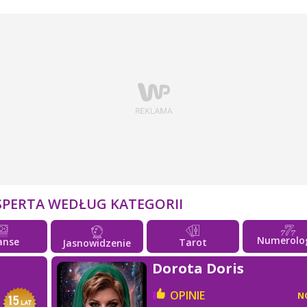
SPERTA WEDŁUG KATEGORII
Numerolo
anse
Tarot
Jasnowidzenie
Dorota Doris
OPINIE
N