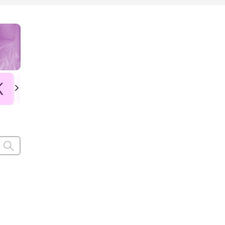
K
L
Ł
M
N
O
P