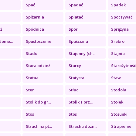
Spać
Spadać
Spadek
Spiżarnia
Splatać
Spoczywać
ź
Spódnica
Spór
Sprężyna
domo...
Spustoszenie
Spuścizna
Srebro
Stado
Stajenny (ch...
Stajnia
Stara odzież
Starcy
Starożytność
Statua
Statysta
Staw
Ster
Stłuc
Stodoła
Stolik do gr...
Stolik z prz...
Stołek
Stos
Stos
Stosunki
Strach na pt...
Strachu dozn...
Strapienie