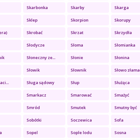
c
Skarbonka
Skarby
Skarga
Sklep
Skorpion
Skorupy
era)
Skrobać
Skrzat
Skrzydła
Słodycze
Słoma
Słomianka
nik
Słoneczny ze...
Słonie
Słonina
Słowik
Słownik
Słowo złama
aci...
Sługa sądowy
Słup
Służąca
Smarkacz
Smarować
Smażyć
Smród
Smutek
Smutny być
Sobótki
Soczewica
Sofa
a
Sopel
Sople lodu
Sosna