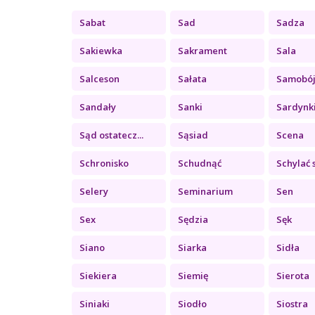
Sabat
Sad
Sadza
Sakiewka
Sakrament
Sala
Salceson
Sałata
Samobó
Sandały
Sanki
Sardynk
Sąd ostatecz...
Sąsiad
Scena
Schronisko
Schudnąć
Schylać 
Selery
Seminarium
Sen
Sex
Sędzia
Sęk
Siano
Siarka
Sidła
Siekiera
Siemię
Sierota
Siniaki
Siodło
Siostra