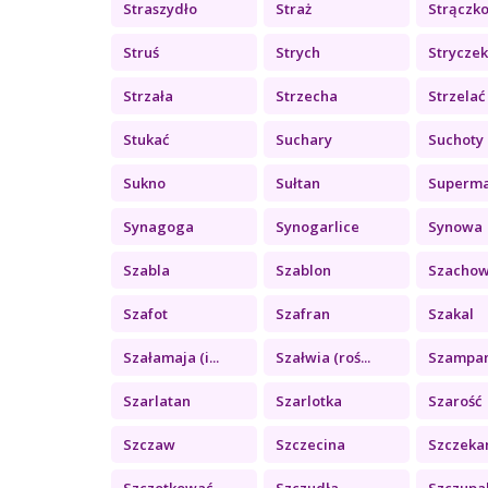
Straszydło
Straż
Strączkow
Struś
Strych
Strycze
Strzała
Strzecha
Strzelać
Stukać
Suchary
Suchoty
Sukno
Sułtan
Superm
Synagoga
Synogarlice
Synowa
Szabla
Szablon
Szachowe
Szafot
Szafran
Szakal
Szałamaja (i...
Szałwia (roś...
Szampa
Szarlatan
Szarlotka
Szarość
Szczaw
Szczecina
Szczeka
Szczotkować
Szczudła
Szczupa