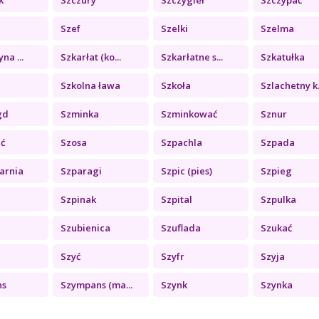
Szef
Szelki
Szelma
na ...
Szkarłat (ko...
Szkarłatne s...
Szkatułka
Szkolna ława
Szkoła
Szlachetny k.
gd
Szminka
Szminkować
Sznur
ć
Szosa
Szpachla
Szpada
arnia
Szparagi
Szpic (pies)
Szpieg
Szpinak
Szpital
Szpulka
Szubienica
Szuflada
Szukać
Szyć
Szyfr
Szyja
ns
Szympans (ma...
Szynk
Szynka