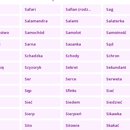
Safari
Safian (rodz...
Sag
Salamandra
Salami
Salaterka
jstwo
Samochód
Samolot
Samotność
i
Sarna
Sasanka
Sąd
Schadzka
Schody
Schron
się
Scyzoryk
Sekret
Sekundant
Ser
Serce
Serweta
Sęp
Sfinks
Siać
Sieć
Siedem
Siedzieć
Sierp
Sierpień
Sikawka
Sito
Sitowie
Skakać