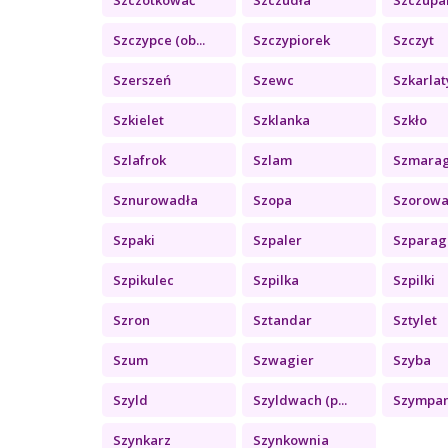
Szczypce (ob...
Szczypiorek
Szczyt
Szerszeń
Szewc
Szkarlaty
Szkielet
Szklanka
Szkło
Szlafrok
Szlam
Szmara
Sznurowadła
Szopa
Szorowa
Szpaki
Szpaler
Szparag
Szpikulec
Szpilka
Szpilki
Szron
Sztandar
Sztylet
Szum
Szwagier
Szyba
Szyld
Szyldwach (p...
Szympa
Szynkarz
Szynkownia