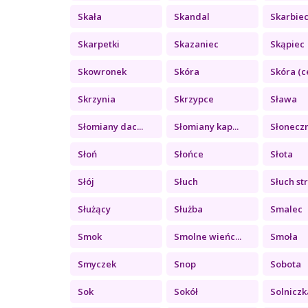
Skała
Skandal
Skarbie
Skarpetki
Skazaniec
Skąpiec
Skowronek
Skóra
Skóra (c
Skrzynia
Skrzypce
Sława
Słomiany dac...
Słomiany kap...
Słonecz
Słoń
Słońce
Słota
Słój
Słuch
Słuch str
Służący
Służba
Smalec
Smok
Smolne wieńc...
Smoła
Smyczek
Snop
Sobota
Sok
Sokół
Solniczk