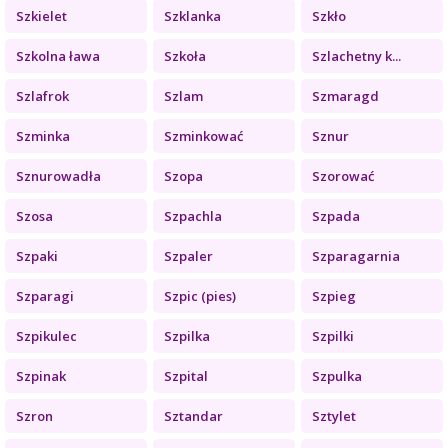
Szkielet
Szklanka
Szkło
Szkolna ława
Szkoła
Szlachetny k...
Szlafrok
Szlam
Szmaragd
Szminka
Szminkować
Sznur
Sznurowadła
Szopa
Szorować
Szosa
Szpachla
Szpada
Szpaki
Szpaler
Szparagarnia
Szparagi
Szpic (pies)
Szpieg
Szpikulec
Szpilka
Szpilki
Szpinak
Szpital
Szpulka
Szron
Sztandar
Sztylet