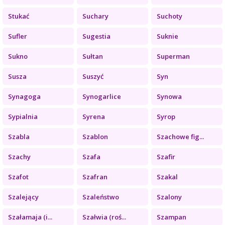
Stukać
Suchary
Suchoty
Sufler
Sugestia
Suknie
Sukno
Sułtan
Superman
Susza
Suszyć
Syn
Synagoga
Synogarlice
Synowa
Sypialnia
Syrena
Syrop
Szabla
Szablon
Szachowe fig...
Szachy
Szafa
Szafir
Szafot
Szafran
Szakal
Szalejący
Szaleństwo
Szalony
Szałamaja (i...
Szałwia (roś...
Szampan