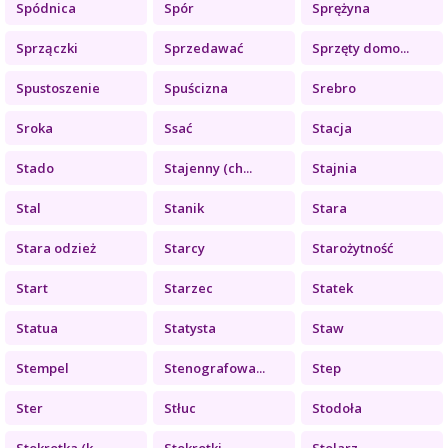
Spódnica
Spór
Sprężyna
Sprzączki
Sprzedawać
Sprzęty domo...
Spustoszenie
Spuścizna
Srebro
Sroka
Ssać
Stacja
Stado
Stajenny (ch...
Stajnia
Stal
Stanik
Stara
Stara odzież
Starcy
Starożytność
Start
Starzec
Statek
Statua
Statysta
Staw
Stempel
Stenografowa...
Step
Ster
Stłuc
Stodoła
Stokrotka (k...
Stokrotki
Stolarz