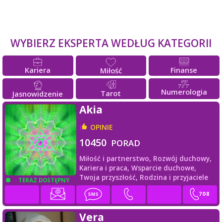
WYBIERZ EKSPERTA WEDŁUG KATEGORII
Kariera
Finanse
Miłość
Numerologia
Tarot
Jasnowidzenie
Akia
OPINIE
10450
PORAD
Miłość i partnerstwo,
Rozwój duchowy,
Kariera i praca,
Wsparcie duchowe,
Twoja przyszłość,
Rodzina i przyjaciele
TERAZ DOSTĘPNY
Vera