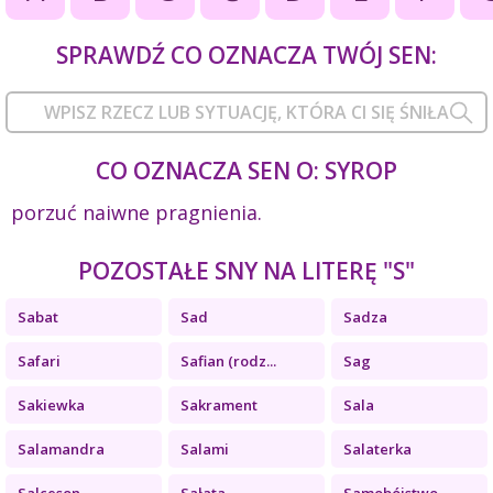
SPRAWDŹ CO OZNACZA TWÓJ SEN:
CO OZNACZA SEN O: SYROP
porzuć naiwne pragnienia.
POZOSTAŁE SNY NA LITERĘ "S"
Sabat
Sad
Sadza
Safari
Safian (rodz...
Sag
Sakiewka
Sakrament
Sala
Salamandra
Salami
Salaterka
Salceson
Sałata
Samobójstwo