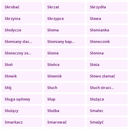
Skrobać
Skrzat
Skrzydła
Skrzynia
Skrzypce
Sława
Słodycze
Słoma
Słomianka
Słomiany dac...
Słomiany kap...
Słonecznik
Słoneczny ze...
Słonie
Słonina
Słoń
Słońce
Słota
Słowik
Słownik
Słowo złamać
Słój
Słuch
Słuch straci...
Sługa sądowy
Słup
Służąca
Służący
Służba
Smalec
Smarkacz
Smarować
Smażyć