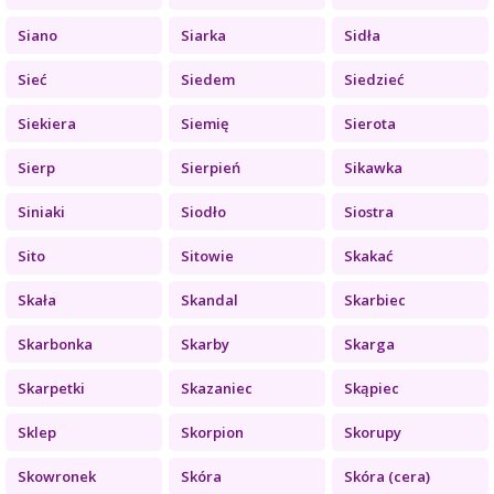
Siano
Siarka
Sidła
Sieć
Siedem
Siedzieć
Siekiera
Siemię
Sierota
Sierp
Sierpień
Sikawka
Siniaki
Siodło
Siostra
Sito
Sitowie
Skakać
Skała
Skandal
Skarbiec
Skarbonka
Skarby
Skarga
Skarpetki
Skazaniec
Skąpiec
Sklep
Skorpion
Skorupy
Skowronek
Skóra
Skóra (cera)