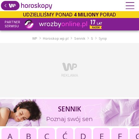
UDZIELILIŚMY PONAD
4 MILIONY
PORAD
PARTNER
SERWISU
WP
Horoskop.wp.pl
Sennik
S
Syrop
SENNIK
Poznaj swój sen
A
B
C
Ć
D
E
F