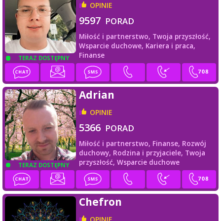
OPINIE
9597
PORAD
Miłość i partnerstwo,
Twoja przyszłość,
Wsparcie duchowe,
Kariera i praca,
Finanse
TERAZ DOSTĘPNY
Adrian
OPINIE
5366
PORAD
Miłość i partnerstwo,
Finanse,
Rozwój
duchowy,
Rodzina i przyjaciele,
Twoja
przyszłość,
Wsparcie duchowe
TERAZ DOSTĘPNY
Chefron
OPINIE