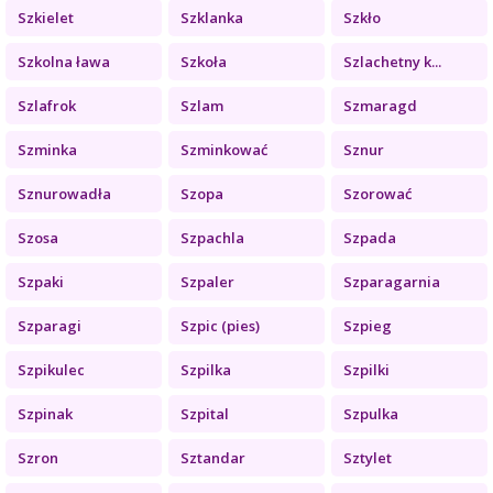
Szkielet
Szklanka
Szkło
Szkolna ława
Szkoła
Szlachetny k...
Szlafrok
Szlam
Szmaragd
Szminka
Szminkować
Sznur
Sznurowadła
Szopa
Szorować
Szosa
Szpachla
Szpada
Szpaki
Szpaler
Szparagarnia
Szparagi
Szpic (pies)
Szpieg
Szpikulec
Szpilka
Szpilki
Szpinak
Szpital
Szpulka
Szron
Sztandar
Sztylet