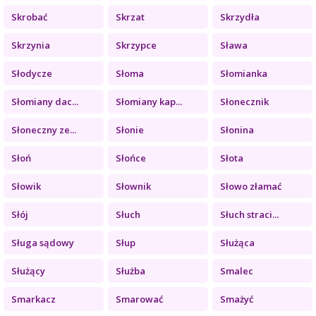
Skrobać
Skrzat
Skrzydła
Skrzynia
Skrzypce
Sława
Słodycze
Słoma
Słomianka
Słomiany dac...
Słomiany kap...
Słonecznik
Słoneczny ze...
Słonie
Słonina
Słoń
Słońce
Słota
Słowik
Słownik
Słowo złamać
Słój
Słuch
Słuch straci...
Sługa sądowy
Słup
Służąca
Służący
Służba
Smalec
Smarkacz
Smarować
Smażyć