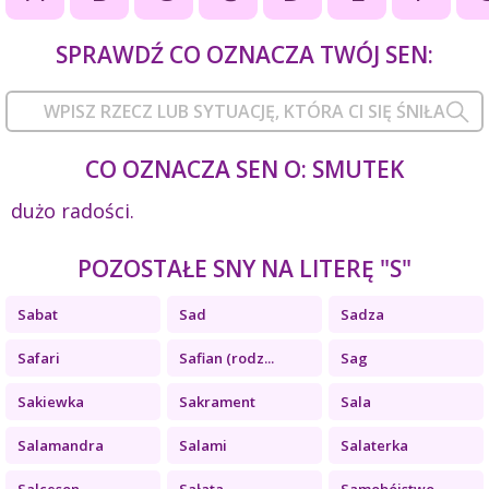
SPRAWDŹ CO OZNACZA TWÓJ SEN:
CO OZNACZA SEN O: SMUTEK
dużo radości.
POZOSTAŁE SNY NA LITERĘ "S"
Sabat
Sad
Sadza
Safari
Safian (rodz...
Sag
Sakiewka
Sakrament
Sala
Salamandra
Salami
Salaterka
Salceson
Sałata
Samobójstwo