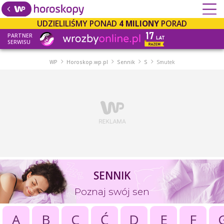
UDZIELILIŚMY PONAD
4 MILIONY
PORAD
PARTNER
SERWISU
WP
Horoskop.wp.pl
Sennik
S
Smutek
SENNIK
Poznaj swój sen
A
B
C
Ć
D
E
F