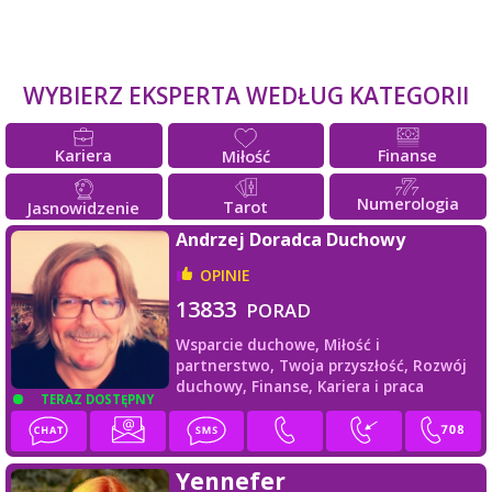
WYBIERZ EKSPERTA WEDŁUG KATEGORII
Kariera
Finanse
Miłość
Numerologia
Tarot
Jasnowidzenie
Andrzej Doradca Duchowy
OPINIE
13833
PORAD
Wsparcie duchowe,
Miłość i
partnerstwo,
Twoja przyszłość,
Rozwój
duchowy,
Finanse,
Kariera i praca
TERAZ DOSTĘPNY
Yennefer