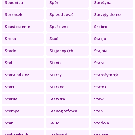
Spódnica
Spór
Sprężyna
Sprzączki
Sprzedawać
Sprzęty domo...
Spustoszenie
Spuścizna
Srebro
Sroka
Ssać
Stacja
Stado
Stajenny (ch...
Stajnia
Stal
Stanik
Stara
Stara odzież
Starcy
Starożytność
Start
Starzec
Statek
Statua
Statysta
Staw
Stempel
Stenografowa...
Step
Ster
Stłuc
Stodoła
Stokrotka (k...
Stokrotki
Stolarz