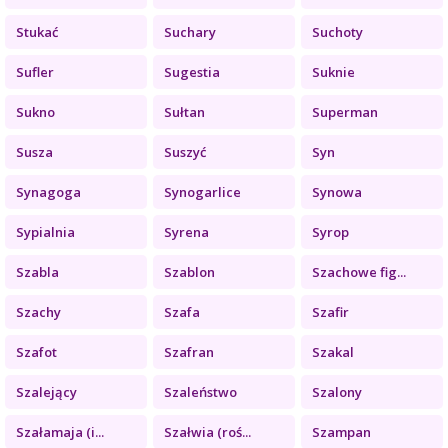
Stukać
Suchary
Suchoty
Sufler
Sugestia
Suknie
Sukno
Sułtan
Superman
Susza
Suszyć
Syn
Synagoga
Synogarlice
Synowa
Sypialnia
Syrena
Syrop
Szabla
Szablon
Szachowe fig...
Szachy
Szafa
Szafir
Szafot
Szafran
Szakal
Szalejący
Szaleństwo
Szalony
Szałamaja (i...
Szałwia (roś...
Szampan