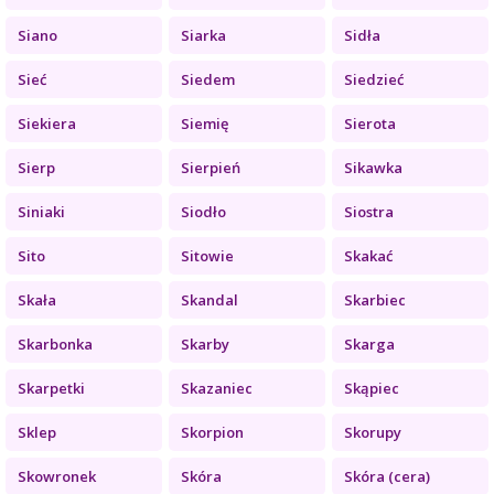
Siano
Siarka
Sidła
Sieć
Siedem
Siedzieć
Siekiera
Siemię
Sierota
Sierp
Sierpień
Sikawka
Siniaki
Siodło
Siostra
Sito
Sitowie
Skakać
Skała
Skandal
Skarbiec
Skarbonka
Skarby
Skarga
Skarpetki
Skazaniec
Skąpiec
Sklep
Skorpion
Skorupy
Skowronek
Skóra
Skóra (cera)