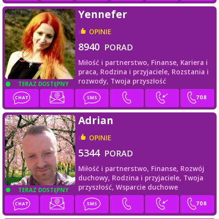
Yennefer
OPINIE
8940
PORAD
Miłość i partnerstwo,
Finanse,
Kariera i
praca,
Rodzina i przyjaciele,
Rozstania i
rozwody,
Twoja przyszłość
TERAZ DOSTĘPNY
Adrian
OPINIE
5344
PORAD
Miłość i partnerstwo,
Finanse,
Rozwój
duchowy,
Rodzina i przyjaciele,
Twoja
przyszłość,
Wsparcie duchowe
TERAZ DOSTĘPNY