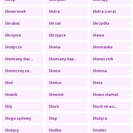
Skowronek
Skóra
Skóra (cera)
Skrobać
Skrzat
Skrzydła
Skrzynia
Skrzypce
Sława
Słodycze
Słoma
Słomianka
Słomiany dac...
Słomiany kap...
Słonecznik
Słoneczny ze...
Słonie
Słonina
Słoń
Słońce
Słota
Słowik
Słownik
Słowo złamać
Słój
Słuch
Słuch straci...
Sługa sądowy
Słup
Służąca
Służący
Służba
Smalec