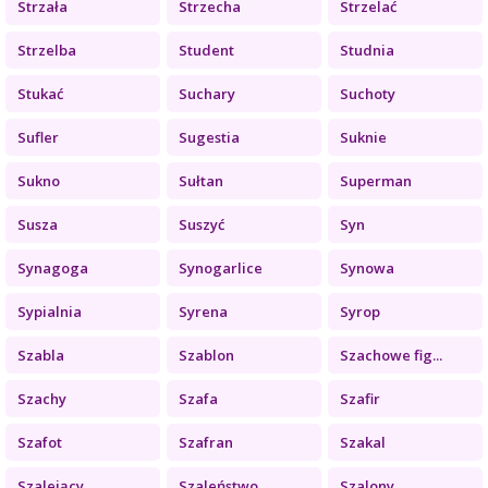
Strzała
Strzecha
Strzelać
Strzelba
Student
Studnia
Stukać
Suchary
Suchoty
Sufler
Sugestia
Suknie
Sukno
Sułtan
Superman
Susza
Suszyć
Syn
Synagoga
Synogarlice
Synowa
Sypialnia
Syrena
Syrop
Szabla
Szablon
Szachowe fig...
Szachy
Szafa
Szafir
Szafot
Szafran
Szakal
Szalejący
Szaleństwo
Szalony