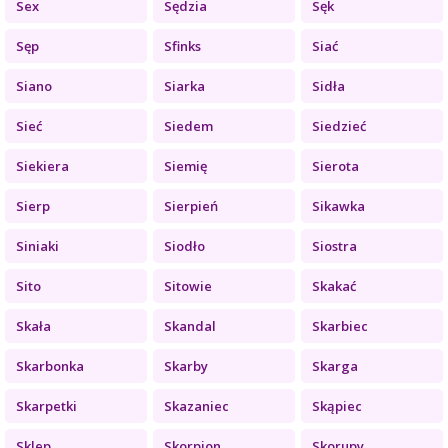
Sex
Sędzia
Sęk
Sęp
Sfinks
Siać
Siano
Siarka
Sidła
Sieć
Siedem
Siedzieć
Siekiera
Siemię
Sierota
Sierp
Sierpień
Sikawka
Siniaki
Siodło
Siostra
Sito
Sitowie
Skakać
Skała
Skandal
Skarbiec
Skarbonka
Skarby
Skarga
Skarpetki
Skazaniec
Skąpiec
Sklep
Skorpion
Skorupy