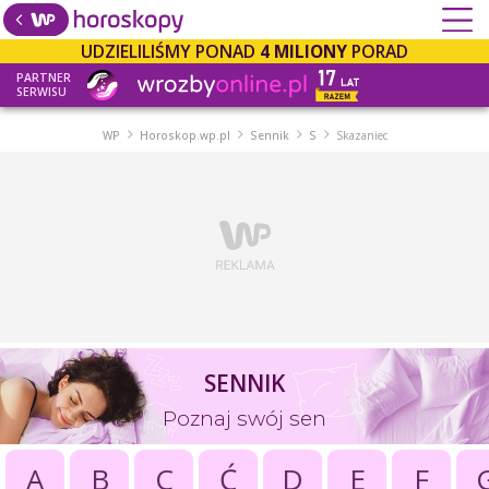
UDZIELILIŚMY PONAD
4 MILIONY
PORAD
PARTNER
SERWISU
WP
Horoskop.wp.pl
Sennik
S
Skazaniec
SENNIK
Poznaj swój sen
A
B
C
Ć
D
E
F