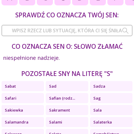
SPRAWDŹ CO OZNACZA TWÓJ SEN:
CO OZNACZA SEN O: SŁOWO ZŁAMAĆ
niespełnione nadzieje.
POZOSTAŁE SNY NA LITERĘ "S"
Sabat
Sad
Sadza
Safari
Safian (rodz...
Sag
Sakiewka
Sakrament
Sala
Salamandra
Salami
Salaterka
Salceson
Sałata
Samobójstwo