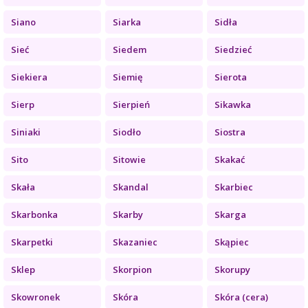
Siano
Siarka
Sidła
Sieć
Siedem
Siedzieć
Siekiera
Siemię
Sierota
Sierp
Sierpień
Sikawka
Siniaki
Siodło
Siostra
Sito
Sitowie
Skakać
Skała
Skandal
Skarbiec
Skarbonka
Skarby
Skarga
Skarpetki
Skazaniec
Skąpiec
Sklep
Skorpion
Skorupy
Skowronek
Skóra
Skóra (cera)