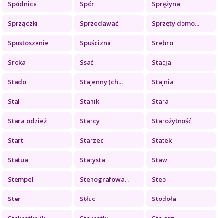
Spódnica
Spór
Sprężyna
Sprzączki
Sprzedawać
Sprzęty domo...
Spustoszenie
Spuścizna
Srebro
Sroka
Ssać
Stacja
Stado
Stajenny (ch...
Stajnia
Stal
Stanik
Stara
Stara odzież
Starcy
Starożytność
Start
Starzec
Statek
Statua
Statysta
Staw
Stempel
Stenografowa...
Step
Ster
Stłuc
Stodoła
Stokrotka (k...
Stokrotki
Stolarz