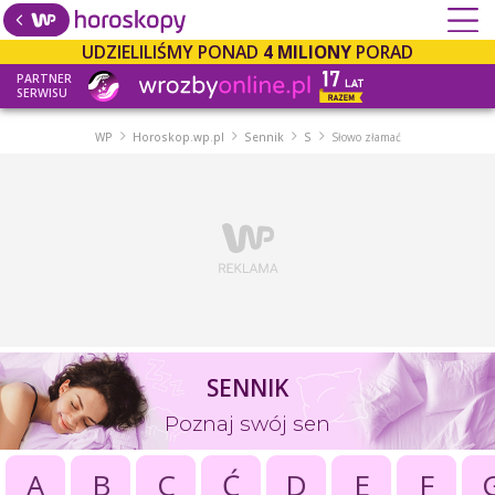
UDZIELILIŚMY PONAD
4 MILIONY
PORAD
PARTNER
SERWISU
WP
Horoskop.wp.pl
Sennik
S
Słowo złamać
SENNIK
Poznaj swój sen
A
B
C
Ć
D
E
F