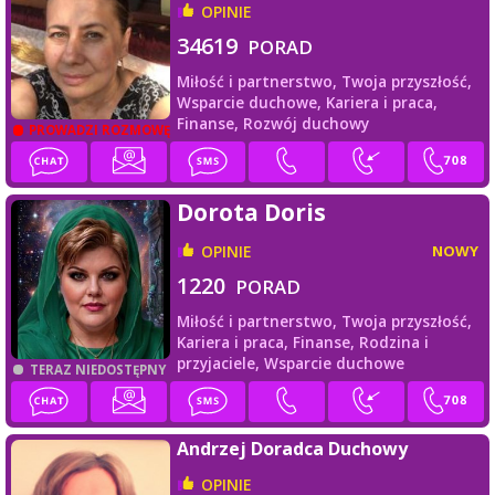
OPINIE
34619
PORAD
Miłość i partnerstwo,
Twoja przyszłość,
Wsparcie duchowe,
Kariera i praca,
Finanse,
Rozwój duchowy
PROWADZI ROZMOWĘ
Dorota Doris
OPINIE
NOWY
1220
PORAD
Miłość i partnerstwo,
Twoja przyszłość,
Kariera i praca,
Finanse,
Rodzina i
przyjaciele,
Wsparcie duchowe
TERAZ NIEDOSTĘPNY
Andrzej Doradca Duchowy
OPINIE