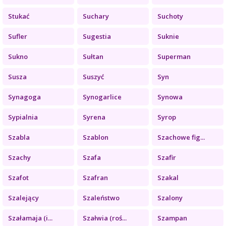
Stukać
Suchary
Suchoty
Sufler
Sugestia
Suknie
Sukno
Sułtan
Superman
Susza
Suszyć
Syn
Synagoga
Synogarlice
Synowa
Sypialnia
Syrena
Syrop
Szabla
Szablon
Szachowe fig...
Szachy
Szafa
Szafir
Szafot
Szafran
Szakal
Szalejący
Szaleństwo
Szalony
Szałamaja (i...
Szałwia (roś...
Szampan