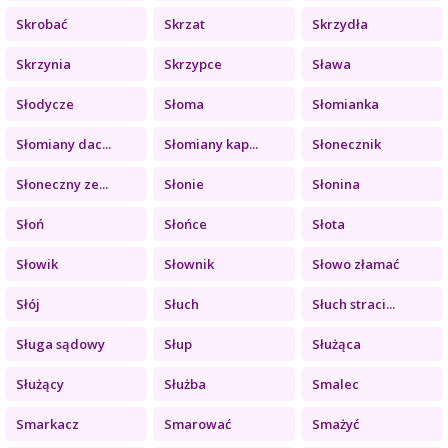
Skrobać
Skrzat
Skrzydła
Skrzynia
Skrzypce
Sława
Słodycze
Słoma
Słomianka
Słomiany dac...
Słomiany kap...
Słonecznik
Słoneczny ze...
Słonie
Słonina
Słoń
Słońce
Słota
Słowik
Słownik
Słowo złamać
Słój
Słuch
Słuch straci...
Sługa sądowy
Słup
Służąca
Służący
Służba
Smalec
Smarkacz
Smarować
Smażyć