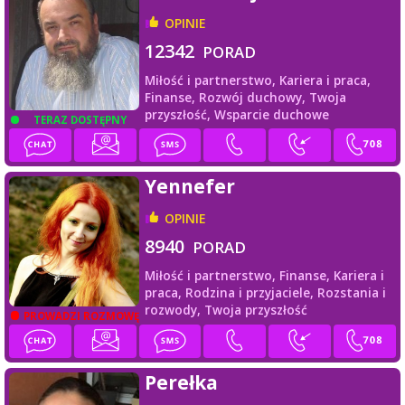
OPINIE
12342
PORAD
Miłość i partnerstwo,
Kariera i praca,
Finanse,
Rozwój duchowy,
Twoja
przyszłość,
Wsparcie duchowe
TERAZ DOSTĘPNY
Yennefer
OPINIE
8940
PORAD
Miłość i partnerstwo,
Finanse,
Kariera i
praca,
Rodzina i przyjaciele,
Rozstania i
rozwody,
Twoja przyszłość
PROWADZI ROZMOWĘ
Perełka