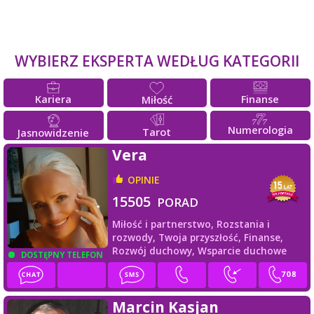
WYBIERZ EKSPERTA WEDŁUG KATEGORII
Kariera
Finanse
Miłość
Numerologia
Tarot
Jasnowidzenie
Vera
OPINIE
15505
PORAD
Miłość i partnerstwo,
Rozstania i
rozwody,
Twoja przyszłość,
Finanse,
Rozwój duchowy,
Wsparcie duchowe
DOSTĘPNY TELEFON
Marcin Kasjan