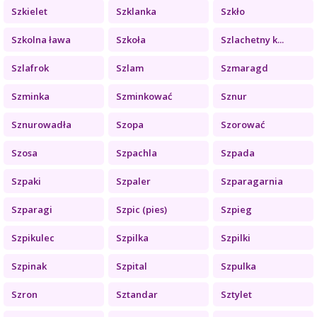
Szkielet
Szklanka
Szkło
Szkolna ława
Szkoła
Szlachetny k...
Szlafrok
Szlam
Szmaragd
Szminka
Szminkować
Sznur
Sznurowadła
Szopa
Szorować
Szosa
Szpachla
Szpada
Szpaki
Szpaler
Szparagarnia
Szparagi
Szpic (pies)
Szpieg
Szpikulec
Szpilka
Szpilki
Szpinak
Szpital
Szpulka
Szron
Sztandar
Sztylet