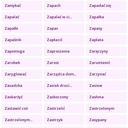
Zamykać
Zapach
Zapadać się
Zapalać
Zapalać w ci...
Zapałka
Zapałki
Zapas
Zapasy
Zapaśnik
Zapłacić
Zapłata
Zapomoga
Zaproszenie
Zaręczyny
Zarobek
Zarost
Zarumienić
Zaryglować
Zarządca dom...
Zarzynać
Zasadzka
Zasiek druci...
Zasiew
Zaskarżyć
Zaskoczony
Zasłona
Zastawić coś
Zastrzelić
Zastrzelonym
Zastrzelonym...
Zastrzyk
Zasypany