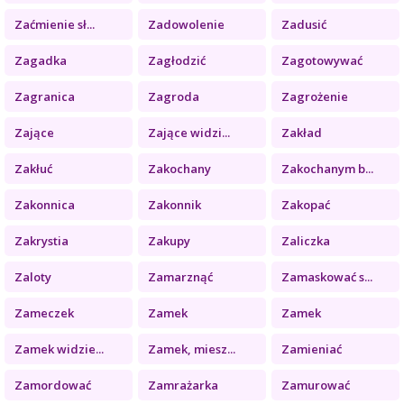
Zaćmienie sł...
Zadowolenie
Zadusić
Zagadka
Zagłodzić
Zagotowywać
Zagranica
Zagroda
Zagrożenie
Zające
Zające widzi...
Zakład
Zakłuć
Zakochany
Zakochanym b...
Zakonnica
Zakonnik
Zakopać
Zakrystia
Zakupy
Zaliczka
Zaloty
Zamarznąć
Zamaskować s...
Zameczek
Zamek
Zamek
Zamek widzie...
Zamek, miesz...
Zamieniać
Zamordować
Zamrażarka
Zamurować