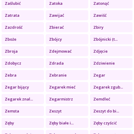
Zaślubić
Zatoka
Zatonąć
Zatrata
Zawijać
Zawiść
Zazdrość
Zbierać
Zbiry
Zboże
Zbójcy
Zbójnicki (t...
Zbroja
Zdejmować
Zdjęcie
Zdobycz
Zdrada
Zdziwienie
Zebra
Zebranie
Zegar
Zegar bijący
Zegarek mieć
Zegarek zgub...
Zegarek znal...
Zegarmistrz
Zemdleć
Zemsta
Zeszyt
Zeszyt do bi...
Zęby
Zęby białe i...
Zęby czyścić