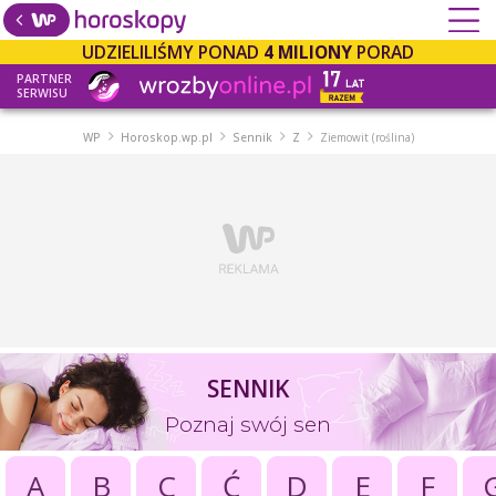
UDZIELILIŚMY PONAD
4 MILIONY
PORAD
PARTNER
SERWISU
WP
Horoskop.wp.pl
Sennik
Z
Ziemowit (roślina)
SENNIK
Poznaj swój sen
A
B
C
Ć
D
E
F