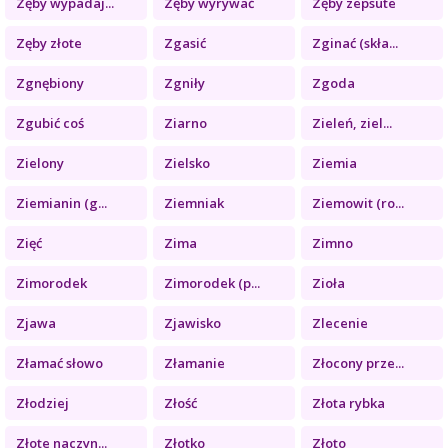
Zęby wypadaj...
Zęby wyrywać
Zęby zepsute
Zęby złote
Zgasić
Zginać (skła...
Zgnębiony
Zgniły
Zgoda
Zgubić coś
Ziarno
Zieleń, ziel...
Zielony
Zielsko
Ziemia
Ziemianin (g...
Ziemniak
Ziemowit (ro...
Zięć
Zima
Zimno
Zimorodek
Zimorodek (p...
Zioła
Zjawa
Zjawisko
Zlecenie
Złamać słowo
Złamanie
Złocony prze...
Złodziej
Złość
Złota rybka
Złote naczyn...
Złotko
Złoto