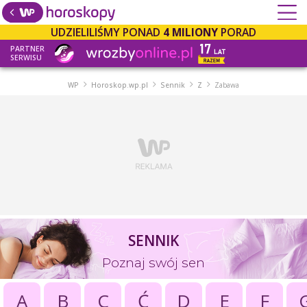
UDZIELILIŚMY PONAD
4 MILIONY
PORAD
PARTNER
SERWISU
WP
Horoskop.wp.pl
Sennik
Z
Zabawa
SENNIK
Poznaj swój sen
A
B
C
Ć
D
E
F