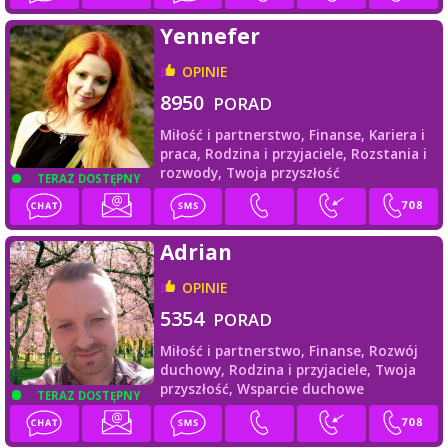
Yennefer
OPINIE
8950
PORAD
Miłość i partnerstwo,
Finanse,
Kariera i
praca,
Rodzina i przyjaciele,
Rozstania i
rozwody,
Twoja przyszłość
TERAZ DOSTĘPNY
Adrian
OPINIE
5354
PORAD
Miłość i partnerstwo,
Finanse,
Rozwój
duchowy,
Rodzina i przyjaciele,
Twoja
przyszłość,
Wsparcie duchowe
TERAZ DOSTĘPNY