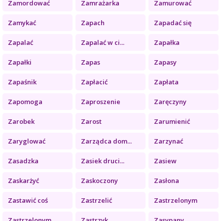
Zamordować
Zamrażarka
Zamurować
Zamykać
Zapach
Zapadać się
Zapalać
Zapalać w ci...
Zapałka
Zapałki
Zapas
Zapasy
Zapaśnik
Zapłacić
Zapłata
Zapomoga
Zaproszenie
Zaręczyny
Zarobek
Zarost
Zarumienić
Zaryglować
Zarządca dom...
Zarzynać
Zasadzka
Zasiek druci...
Zasiew
Zaskarżyć
Zaskoczony
Zasłona
Zastawić coś
Zastrzelić
Zastrzelonym
Zastrzelonym...
Zastrzyk
Zasypany