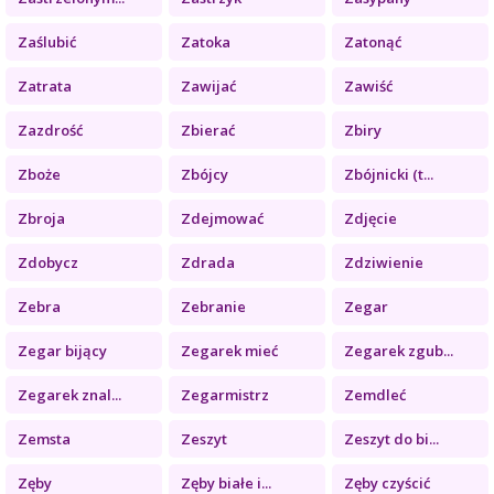
Zaślubić
Zatoka
Zatonąć
Zatrata
Zawijać
Zawiść
Zazdrość
Zbierać
Zbiry
Zboże
Zbójcy
Zbójnicki (t...
Zbroja
Zdejmować
Zdjęcie
Zdobycz
Zdrada
Zdziwienie
Zebra
Zebranie
Zegar
Zegar bijący
Zegarek mieć
Zegarek zgub...
Zegarek znal...
Zegarmistrz
Zemdleć
Zemsta
Zeszyt
Zeszyt do bi...
Zęby
Zęby białe i...
Zęby czyścić