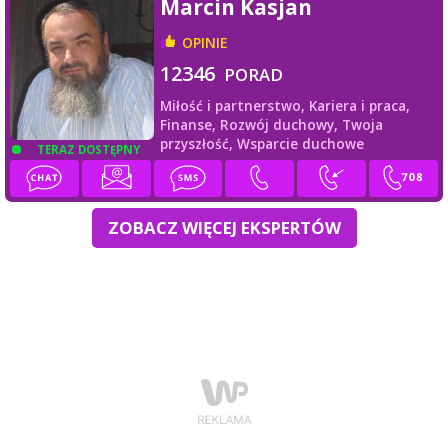
Marcin Kasjan
OPINIE
12346
PORAD
Miłość i partnerstwo,
Kariera i praca,
Finanse,
Rozwój duchowy,
Twoja
przyszłość,
Wsparcie duchowe
TERAZ DOSTĘPNY
ZOBACZ WIĘCEJ EKSPERTÓW