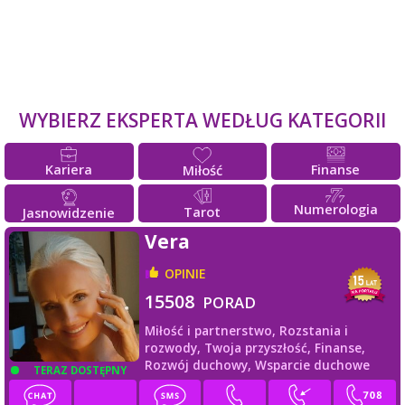
WYBIERZ EKSPERTA WEDŁUG KATEGORII
Kariera
Finanse
Miłość
Numerologia
Tarot
Jasnowidzenie
Vera
OPINIE
15508
PORAD
Miłość i partnerstwo,
Rozstania i
rozwody,
Twoja przyszłość,
Finanse,
Rozwój duchowy,
Wsparcie duchowe
TERAZ DOSTĘPNY