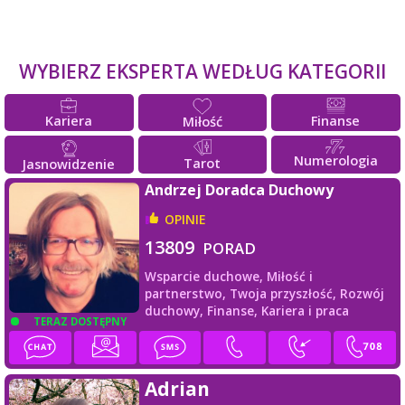
WYBIERZ EKSPERTA WEDŁUG KATEGORII
Kariera
Finanse
Miłość
Numerologia
Tarot
Jasnowidzenie
Andrzej Doradca Duchowy
OPINIE
13809
PORAD
Wsparcie duchowe,
Miłość i
partnerstwo,
Twoja przyszłość,
Rozwój
duchowy,
Finanse,
Kariera i praca
TERAZ DOSTĘPNY
Adrian