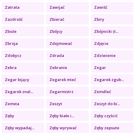
Zatrata
Zawijać
Zawiść
Zazdrość
Zbierać
Zbiry
Zboże
Zbójcy
Zbójnicki (t...
Zbroja
Zdejmować
Zdjęcie
Zdobycz
Zdrada
Zdziwienie
Zebra
Zebranie
Zegar
Zegar bijący
Zegarek mieć
Zegarek zgub...
Zegarek znal...
Zegarmistrz
Zemdleć
Zemsta
Zeszyt
Zeszyt do bi...
Zęby
Zęby białe i...
Zęby czyścić
Zęby wypadaj...
Zęby wyrywać
Zęby zepsute