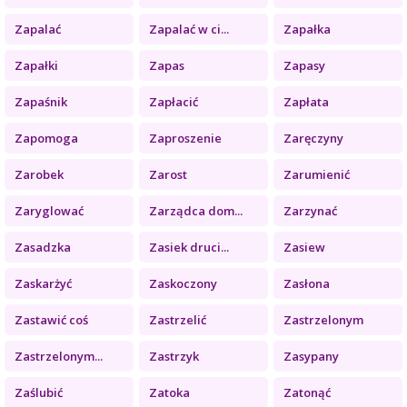
Zapalać
Zapalać w ci...
Zapałka
Zapałki
Zapas
Zapasy
Zapaśnik
Zapłacić
Zapłata
Zapomoga
Zaproszenie
Zaręczyny
Zarobek
Zarost
Zarumienić
Zaryglować
Zarządca dom...
Zarzynać
Zasadzka
Zasiek druci...
Zasiew
Zaskarżyć
Zaskoczony
Zasłona
Zastawić coś
Zastrzelić
Zastrzelonym
Zastrzelonym...
Zastrzyk
Zasypany
Zaślubić
Zatoka
Zatonąć