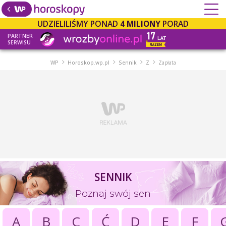
UDZIELILIŚMY PONAD
4 MILIONY
PORAD
PARTNER
SERWISU
WP
Horoskop.wp.pl
Sennik
Z
Zapłata
SENNIK
Poznaj swój sen
A
B
C
Ć
D
E
F