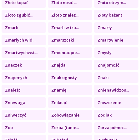
Złoto kopać
Złoto nosić ...
Złoto otrzym...
Złoto zgubić...
Złoto znaleź...
Złoty bażant
Zmarli
Zmarli w tru...
Zmarły
Zmarłych wid...
Zmarszczki
Zmartwienie
Zmartwychwst...
Zmieniać pie...
Zmysły
Znaczek
Znajda
Znajomość
Znajomych
Znak ognisty
Znaki
Znaleźć
Znamię
Znienawidzon...
Zniewaga
Zniknąć
Zniszczenie
Zniweczyć
Zobowiązanie
Zodiak
Zoo
Zorba (tanie...
Zorza północ...
Zsiąść
Zubożeć
Zuchwały