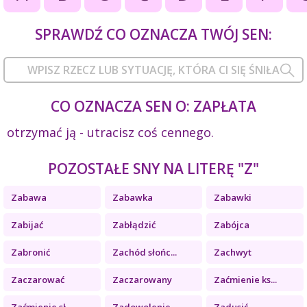
SPRAWDŹ CO OZNACZA TWÓJ SEN:
CO OZNACZA SEN O: ZAPŁATA
otrzymać ją - utracisz coś cennego.
POZOSTAŁE SNY NA LITERĘ "Z"
Zabawa
Zabawka
Zabawki
Zabijać
Zabłądzić
Zabójca
Zabronić
Zachód słońc...
Zachwyt
Zaczarować
Zaczarowany
Zaćmienie ks...
Zaćmienie sł...
Zadowolenie
Zadusić