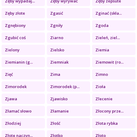
Zęby wypadaj...
Zęby wyrywać
Zęby zepsute
Zęby złote
Zgasić
Zginać (skła...
Zgnębiony
Zgniły
Zgoda
Zgubić coś
Ziarno
Zieleń, ziel...
Zielony
Zielsko
Ziemia
Ziemianin (g...
Ziemniak
Ziemowit (ro...
Zięć
Zima
Zimno
Zimorodek
Zimorodek (p...
Zioła
Zjawa
Zjawisko
Zlecenie
Złamać słowo
Złamanie
Złocony prze...
Złodziej
Złość
Złota rybka
Złote naczyn...
Złotko
Złoto