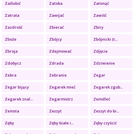
Zaślubić
Zatoka
Zatonąć
Zatrata
Zawijać
Zawiść
Zazdrość
Zbierać
Zbiry
Zboże
Zbójcy
Zbójnicki (t...
Zbroja
Zdejmować
Zdjęcie
Zdobycz
Zdrada
Zdziwienie
Zebra
Zebranie
Zegar
Zegar bijący
Zegarek mieć
Zegarek zgub...
Zegarek znal...
Zegarmistrz
Zemdleć
Zemsta
Zeszyt
Zeszyt do bi...
Zęby
Zęby białe i...
Zęby czyścić