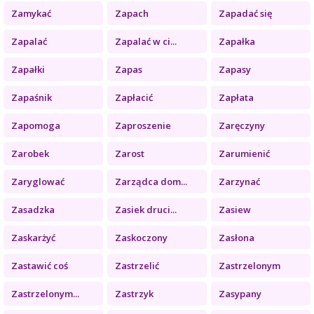
Zamykać
Zapach
Zapadać się
Zapalać
Zapalać w ci...
Zapałka
Zapałki
Zapas
Zapasy
Zapaśnik
Zapłacić
Zapłata
Zapomoga
Zaproszenie
Zaręczyny
Zarobek
Zarost
Zarumienić
Zaryglować
Zarządca dom...
Zarzynać
Zasadzka
Zasiek druci...
Zasiew
Zaskarżyć
Zaskoczony
Zasłona
Zastawić coś
Zastrzelić
Zastrzelonym
Zastrzelonym...
Zastrzyk
Zasypany