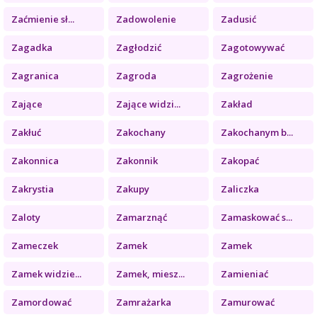
Zaćmienie sł...
Zadowolenie
Zadusić
Zagadka
Zagłodzić
Zagotowywać
Zagranica
Zagroda
Zagrożenie
Zające
Zające widzi...
Zakład
Zakłuć
Zakochany
Zakochanym b...
Zakonnica
Zakonnik
Zakopać
Zakrystia
Zakupy
Zaliczka
Zaloty
Zamarznąć
Zamaskować s...
Zameczek
Zamek
Zamek
Zamek widzie...
Zamek, miesz...
Zamieniać
Zamordować
Zamrażarka
Zamurować