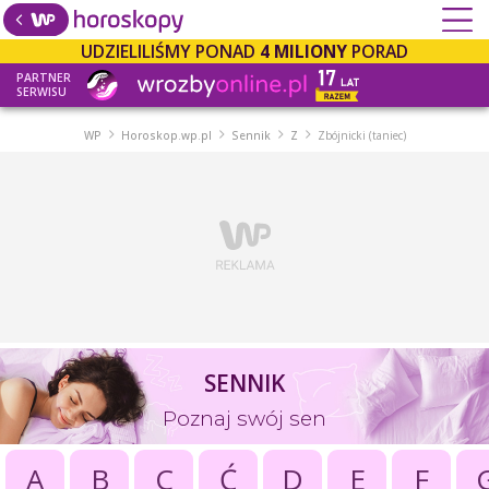
UDZIELILIŚMY PONAD
4 MILIONY
PORAD
PARTNER
SERWISU
WP
Horoskop.wp.pl
Sennik
Z
Zbójnicki (taniec)
SENNIK
Poznaj swój sen
A
B
C
Ć
D
E
F