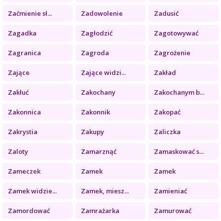
Zaćmienie sł...
Zadowolenie
Zadusić
Zagadka
Zagłodzić
Zagotowywać
Zagranica
Zagroda
Zagrożenie
Zające
Zające widzi...
Zakład
Zakłuć
Zakochany
Zakochanym b...
Zakonnica
Zakonnik
Zakopać
Zakrystia
Zakupy
Zaliczka
Zaloty
Zamarznąć
Zamaskować s...
Zameczek
Zamek
Zamek
Zamek widzie...
Zamek, miesz...
Zamieniać
Zamordować
Zamrażarka
Zamurować