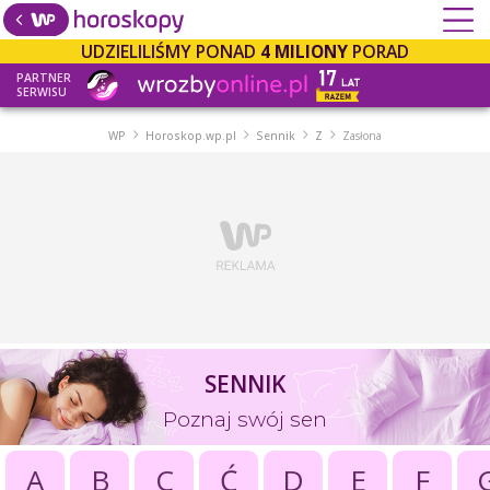
UDZIELILIŚMY PONAD
4 MILIONY
PORAD
PARTNER
SERWISU
WP
Horoskop.wp.pl
Sennik
Z
Zasłona
SENNIK
Poznaj swój sen
A
B
C
Ć
D
E
F