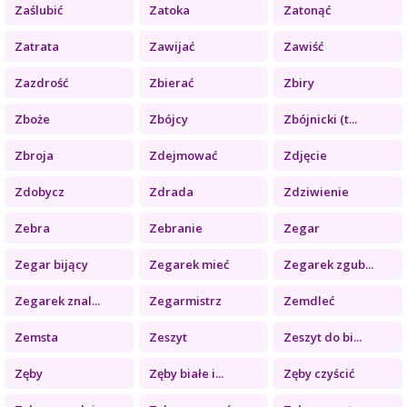
Zaślubić
Zatoka
Zatonąć
Zatrata
Zawijać
Zawiść
Zazdrość
Zbierać
Zbiry
Zboże
Zbójcy
Zbójnicki (t...
Zbroja
Zdejmować
Zdjęcie
Zdobycz
Zdrada
Zdziwienie
Zebra
Zebranie
Zegar
Zegar bijący
Zegarek mieć
Zegarek zgub...
Zegarek znal...
Zegarmistrz
Zemdleć
Zemsta
Zeszyt
Zeszyt do bi...
Zęby
Zęby białe i...
Zęby czyścić