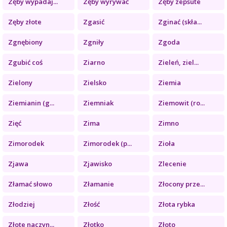
Zęby wypadaj...
Zęby wyrywać
Zęby zepsute
Zęby złote
Zgasić
Zginać (skła...
Zgnębiony
Zgniły
Zgoda
Zgubić coś
Ziarno
Zieleń, ziel...
Zielony
Zielsko
Ziemia
Ziemianin (g...
Ziemniak
Ziemowit (ro...
Zięć
Zima
Zimno
Zimorodek
Zimorodek (p...
Zioła
Zjawa
Zjawisko
Zlecenie
Złamać słowo
Złamanie
Złocony prze...
Złodziej
Złość
Złota rybka
Złote naczyn...
Złotko
Złoto