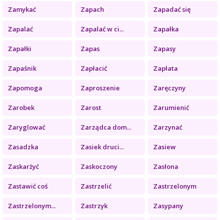
Zamykać
Zapach
Zapadać się
Zapalać
Zapalać w ci...
Zapałka
Zapałki
Zapas
Zapasy
Zapaśnik
Zapłacić
Zapłata
Zapomoga
Zaproszenie
Zaręczyny
Zarobek
Zarost
Zarumienić
Zaryglować
Zarządca dom...
Zarzynać
Zasadzka
Zasiek druci...
Zasiew
Zaskarżyć
Zaskoczony
Zasłona
Zastawić coś
Zastrzelić
Zastrzelonym
Zastrzelonym...
Zastrzyk
Zasypany