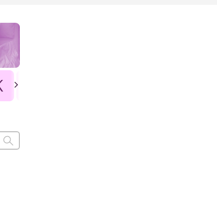
K
L
Ł
M
N
O
P