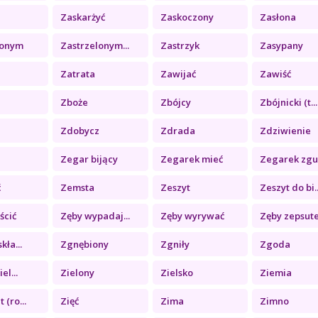
Zaskarżyć
Zaskoczony
Zasłona
lonym
Zastrzelonym...
Zastrzyk
Zasypany
Zatrata
Zawijać
Zawiść
Zboże
Zbójcy
Zbójnicki (t...
Zdobycz
Zdrada
Zdziwienie
Zegar bijący
Zegarek mieć
Zegarek zgub
ć
Zemsta
Zeszyt
Zeszyt do bi..
ścić
Zęby wypadaj...
Zęby wyrywać
Zęby zepsut
kła...
Zgnębiony
Zgniły
Zgoda
el...
Zielony
Zielsko
Ziemia
 (ro...
Zięć
Zima
Zimno