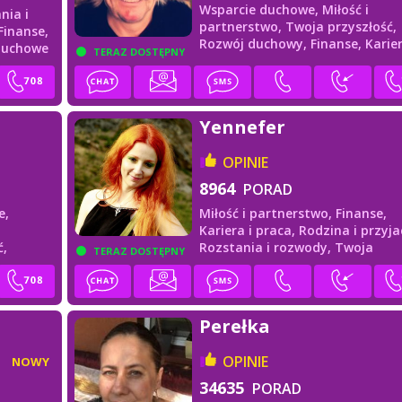
Wsparcie duchowe,
Miłość i
nia i
partnerstwo,
Twoja przyszłość,
Finanse,
Rozwój duchowy,
Finanse,
Karier
duchowe
TERAZ DOSTĘPNY
praca
Yennefer
OPINIE
8964
PORAD
e,
Miłość i partnerstwo,
Finanse,
Kariera i praca,
Rodzina i przyjac
ć,
Rozstania i rozwody,
Twoja
TERAZ DOSTĘPNY
przyszłość
Perełka
OPINIE
NOWY
34635
PORAD