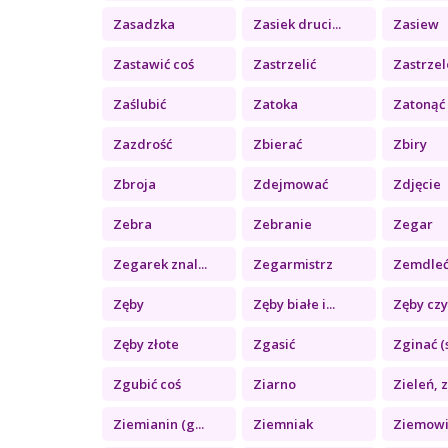
Zasadzka
Zasiek druci...
Zasiew
Zastawić coś
Zastrzelić
Zastrze
Zaślubić
Zatoka
Zatonąć
Zazdrość
Zbierać
Zbiry
Zbroja
Zdejmować
Zdjęcie
Zebra
Zebranie
Zegar
Zegarek znal...
Zegarmistrz
Zemdle
Zęby
Zęby białe i...
Zęby czy
Zęby złote
Zgasić
Zginać (s
Zgubić coś
Ziarno
Zieleń, zi
Ziemianin (g...
Ziemniak
Ziemowit