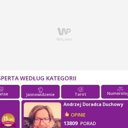
SPERTA WEDŁUG KATEGORII
Numerolo
anse
Tarot
Jasnowidzenie
Andrzej Doradca Duchowy
OPINIE
13809
PORAD