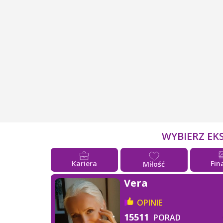
WYBIERZ EK
Kariera
Fin
Miłość
Vera
OPINIE
15511
PORAD