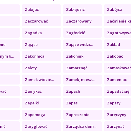
i
Zabijać
Zabłądzić
Zabójca
t
Zaczarować
Zaczarowany
Zaćmienie ks.
Zagadka
Zagłodzić
Zagotowywa
nie
Zające
Zające widzi...
Zakład
ym b...
Zakonnica
Zakonnik
Zakopać
Zaloty
Zamarznąć
Zamaskować s
Zamek widzie...
Zamek, miesz...
Zamieniać
wać
Zamykać
Zapach
Zapadać się
Zapałki
Zapas
Zapasy
Zapomoga
Zaproszenie
Zaręczyny
nić
Zaryglować
Zarządca dom...
Zarzynać