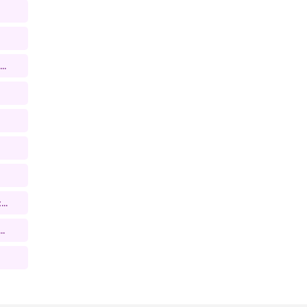
..
..
..