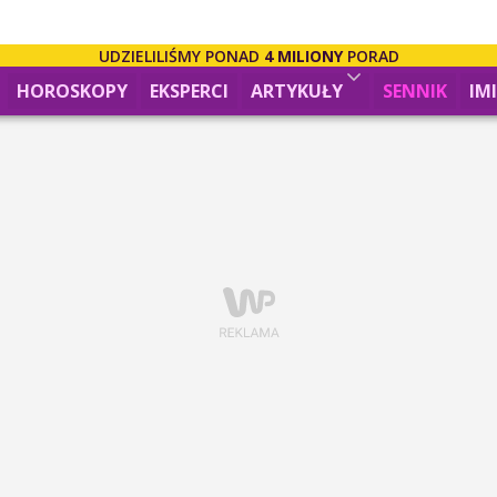
UDZIELILIŚMY PONAD
4 MILIONY
PORAD
HOROSKOPY
EKSPERCI
ARTYKUŁY
SENNIK
IM