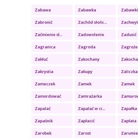
Zabawa
Zabawka
Zabawk
Zabronić
Zachód słońc...
Zachwy
Zaćmienie sł...
Zadowolenie
Zadusić
Zagranica
Zagroda
Zagroże
Zakłuć
Zakochany
Zakochan
Zakrystia
Zakupy
Zaliczka
Zameczek
Zamek
Zamek
Zamordować
Zamrażarka
Zamuro
Zapalać
Zapalać w ci...
Zapałka
Zapaśnik
Zapłacić
Zapłata
Zarobek
Zarost
Zarumie