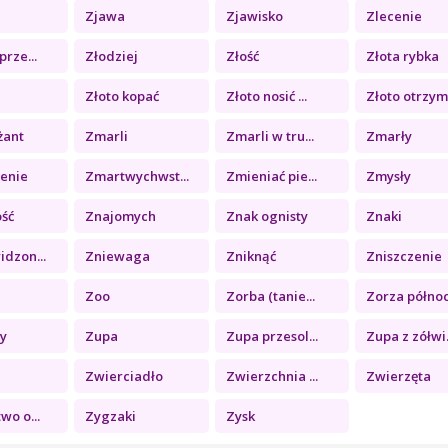
Zjawa
Zjawisko
Zlecenie
prze...
Złodziej
Złość
Złota rybka
Złoto kopać
Złoto nosić ...
Złoto otrzym.
żant
Zmarli
Zmarli w tru...
Zmarły
enie
Zmartwychwst...
Zmieniać pie...
Zmysły
ść
Znajomych
Znak ognisty
Znaki
dzon...
Zniewaga
Zniknąć
Zniszczenie
Zoo
Zorba (tanie...
Zorza północ.
y
Zupa
Zupa przesol...
Zupa z zółwi.
Zwierciadło
Zwierzchnia ...
Zwierzęta
wo o...
Zygzaki
Zysk