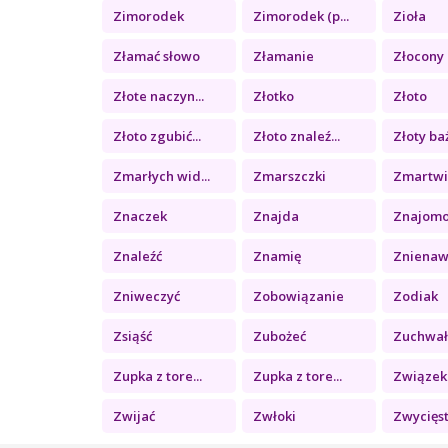
Zimorodek
Zimorodek (p...
Zioła
Złamać słowo
Złamanie
Złocony 
Złote naczyn...
Złotko
Złoto
Złoto zgubić...
Złoto znaleź...
Złoty ba
Zmarłych wid...
Zmarszczki
Zmartwi
Znaczek
Znajda
Znajomo
Znaleźć
Znamię
Znienawi
Zniweczyć
Zobowiązanie
Zodiak
Zsiąść
Zubożeć
Zuchwał
Zupka z tore...
Zupka z tore...
Związek
Zwijać
Zwłoki
Zwycięst