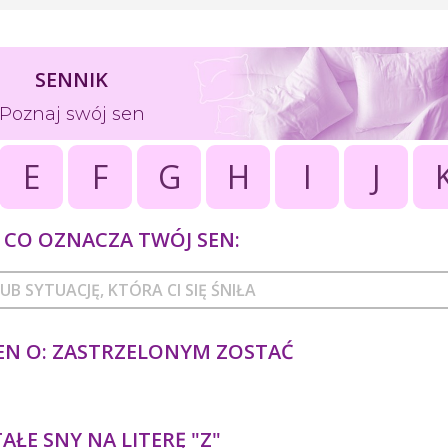
SENNIK
Poznaj swój sen
E
F
G
H
I
J
CO OZNACZA TWÓJ SEN:
EN O: ZASTRZELONYM ZOSTAĆ
ŁE SNY NA LITERĘ "Z"