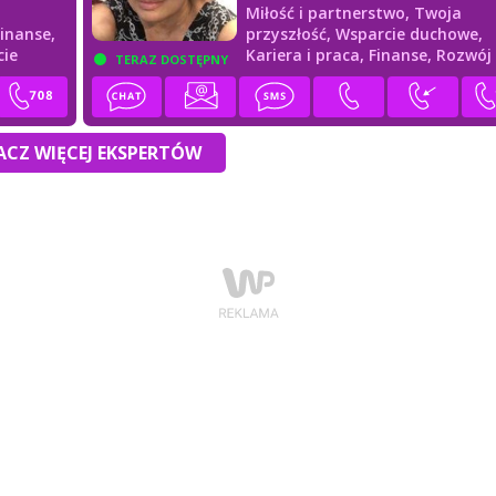
Miłość i partnerstwo,
Twoja
Finanse,
przyszłość,
Wsparcie duchowe,
cie
Kariera i praca,
Finanse,
Rozwój
TERAZ DOSTĘPNY
duchowy
CZ WIĘCEJ EKSPERTÓW