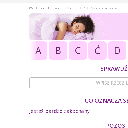
WP
Horoskop.wp.pl
Sennik
Z
Zastrzelonym zostać
A
B
C
Ć
D
SPRAWDŹ 
CO OZNACZA S
Jesteś bardzo zakochany
POZOSTA