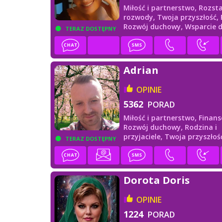
Miłość i partnerstwo,
Rozsta
rozwody,
Twoja przyszłość,
Rozwój duchowy,
Wsparcie 
TERAZ DOSTĘPNY
Adrian
OPINIE
5362
PORAD
Miłość i partnerstwo,
Finans
Rozwój duchowy,
Rodzina i
przyjaciele,
Twoja przyszłoś
TERAZ DOSTĘPNY
Wsparcie duchowe
Dorota Doris
OPINIE
1224
PORAD