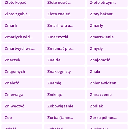
Złoto kopać
Złoto nosić ...
Złoto otrzym...
Złoto zgubić...
Złoto znaleź...
Złoty bażant
Zmarli
Zmarli w tru...
Zmarły
Zmarłych wid...
Zmarszczki
Zmartwienie
Zmartwychwst...
Zmieniać pie...
Zmysły
Znaczek
Znajda
Znajomość
Znajomych
Znak ognisty
Znaki
Znaleźć
Znamię
Znienawidzon...
Zniewaga
Zniknąć
Zniszczenie
Zniweczyć
Zobowiązanie
Zodiak
Zoo
Zorba (tanie...
Zorza północ...
Zsiąść
Zubożeć
Zuchwały