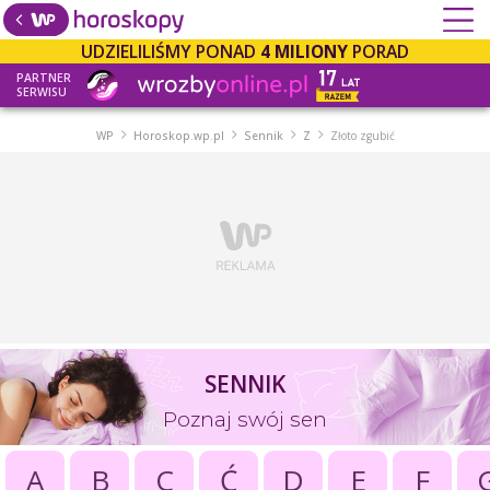
UDZIELILIŚMY PONAD
4 MILIONY
PORAD
PARTNER
SERWISU
WP
Horoskop.wp.pl
Sennik
Z
Złoto zgubić
SENNIK
Poznaj swój sen
A
B
C
Ć
D
E
F