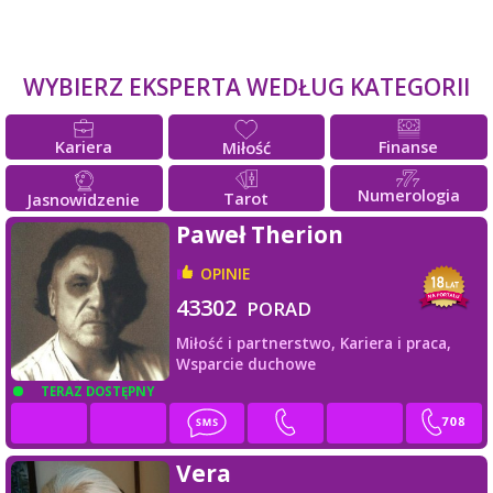
WYBIERZ EKSPERTA WEDŁUG KATEGORII
Kariera
Finanse
Miłość
Numerologia
Tarot
Jasnowidzenie
Paweł Therion
OPINIE
43302
PORAD
Miłość i partnerstwo,
Kariera i praca,
Wsparcie duchowe
TERAZ DOSTĘPNY
Vera