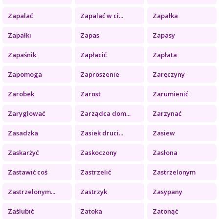
Zapalać
Zapalać w ci...
Zapałka
Zapałki
Zapas
Zapasy
Zapaśnik
Zapłacić
Zapłata
Zapomoga
Zaproszenie
Zaręczyny
Zarobek
Zarost
Zarumienić
Zaryglować
Zarządca dom...
Zarzynać
Zasadzka
Zasiek druci...
Zasiew
Zaskarżyć
Zaskoczony
Zasłona
Zastawić coś
Zastrzelić
Zastrzelonym
Zastrzelonym...
Zastrzyk
Zasypany
Zaślubić
Zatoka
Zatonąć