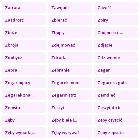
Zatrata
Zawijać
Zawiść
Zazdrość
Zbierać
Zbiry
Zboże
Zbójcy
Zbójnicki (t...
Zbroja
Zdejmować
Zdjęcie
Zdobycz
Zdrada
Zdziwienie
Zebra
Zebranie
Zegar
Zegar bijący
Zegarek mieć
Zegarek zgub...
Zegarek znal...
Zegarmistrz
Zemdleć
Zemsta
Zeszyt
Zeszyt do bi...
Zęby
Zęby białe i...
Zęby czyścić
Zęby wypadaj...
Zęby wyrywać
Zęby zepsute