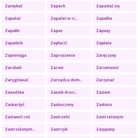
Zamykać
Zapach
Zapadać się
Zapalać
Zapalać w ci...
Zapałka
Zapałki
Zapas
Zapasy
Zapaśnik
Zapłacić
Zapłata
Zapomoga
Zaproszenie
Zaręczyny
Zarobek
Zarost
Zarumienić
Zaryglować
Zarządca dom...
Zarzynać
Zasadzka
Zasiek druci...
Zasiew
Zaskarżyć
Zaskoczony
Zasłona
Zastawić coś
Zastrzelić
Zastrzelonym
Zastrzelonym...
Zastrzyk
Zasypany