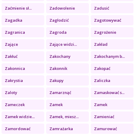
Zaćmienie sł...
Zadowolenie
Zadusić
Zagadka
Zagłodzić
Zagotowywać
Zagranica
Zagroda
Zagrożenie
Zające
Zające widzi...
Zakład
Zakłuć
Zakochany
Zakochanym b...
Zakonnica
Zakonnik
Zakopać
Zakrystia
Zakupy
Zaliczka
Zaloty
Zamarznąć
Zamaskować s...
Zameczek
Zamek
Zamek
Zamek widzie...
Zamek, miesz...
Zamieniać
Zamordować
Zamrażarka
Zamurować