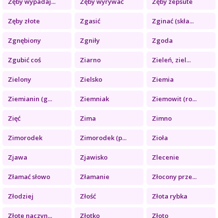
Zęby wypadaj...
Zęby wyrywać
Zęby zepsute
Zęby złote
Zgasić
Zginać (skła...
Zgnębiony
Zgniły
Zgoda
Zgubić coś
Ziarno
Zieleń, ziel...
Zielony
Zielsko
Ziemia
Ziemianin (g...
Ziemniak
Ziemowit (ro...
Zięć
Zima
Zimno
Zimorodek
Zimorodek (p...
Zioła
Zjawa
Zjawisko
Zlecenie
Złamać słowo
Złamanie
Złocony prze...
Złodziej
Złość
Złota rybka
Złote naczyn...
Złotko
Złoto