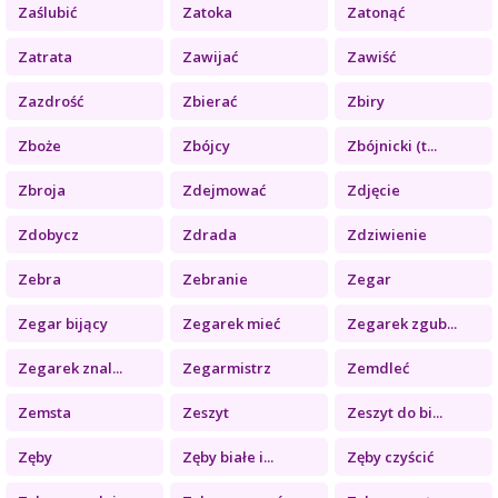
Zaślubić
Zatoka
Zatonąć
Zatrata
Zawijać
Zawiść
Zazdrość
Zbierać
Zbiry
Zboże
Zbójcy
Zbójnicki (t...
Zbroja
Zdejmować
Zdjęcie
Zdobycz
Zdrada
Zdziwienie
Zebra
Zebranie
Zegar
Zegar bijący
Zegarek mieć
Zegarek zgub...
Zegarek znal...
Zegarmistrz
Zemdleć
Zemsta
Zeszyt
Zeszyt do bi...
Zęby
Zęby białe i...
Zęby czyścić