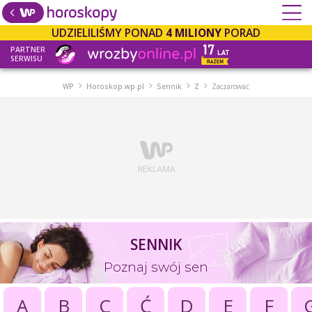
UDZIELILIŚMY PONAD
4 MILIONY
PORAD
PARTNER
SERWISU
WP
Horoskop.wp.pl
Sennik
Z
Zaczarować
SENNIK
Poznaj swój sen
A
B
C
Ć
D
E
F