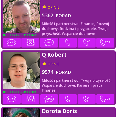
OPINIE
5362
PORAD
Miłość i partnerstwo,
Finanse,
Rozwój
duchowy,
Rodzina i przyjaciele,
Twoja
przyszłość,
Wsparcie duchowe
TERAZ DOSTĘPNY
Q Robert
OPINIE
9574
PORAD
Miłość i partnerstwo,
Twoja przyszłość,
Wsparcie duchowe,
Kariera i praca,
Finanse
TERAZ DOSTĘPNY
Dorota Doris