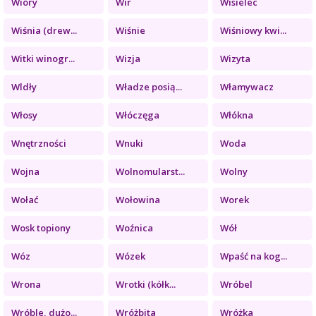
Wióry
Wir
Wisielec
Wiśnia (drew...
Wiśnie
Wiśniowy kwi...
Witki winogr...
Wizja
Wizyta
Wldły
Władze posią...
Włamywacz
Włosy
Włóczęga
Włókna
Wnętrzności
Wnuki
Woda
Wojna
Wolnomularst...
Wolny
Wołać
Wołowina
Worek
Wosk topiony
Woźnica
Wół
Wóz
Wózek
Wpaść na kog...
Wrona
Wrotki (kółk...
Wróbel
Wróble, dużo...
Wróżbita
Wróżka