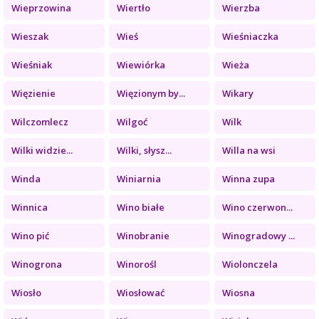
Wieprzowina
Wiertło
Wierzba
Wieszak
Wieś
Wieśniaczka
Wieśniak
Wiewiórka
Wieża
Więzienie
Więzionym by...
Wikary
Wilczomlecz
Wilgoć
Wilk
Wilki widzie...
Wilki, słysz...
Willa na wsi
Winda
Winiarnia
Winna zupa
Winnica
Wino białe
Wino czerwon...
Wino pić
Winobranie
Winogradowy ...
Winogrona
Winorośl
Wiolonczela
Wiosło
Wiosłować
Wiosna