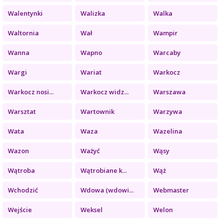
Walentynki
Walizka
Walka
Waltornia
Wał
Wampir
Wanna
Wapno
Warcaby
Wargi
Wariat
Warkocz
Warkocz nosi...
Warkocz widz...
Warszawa
Warsztat
Wartownik
Warzywa
Wata
Waza
Wazelina
Wazon
Ważyć
Wąsy
Wątroba
Wątrobiane k...
Wąż
Wchodzić
Wdowa (wdowi...
Webmaster
Wejście
Weksel
Welon