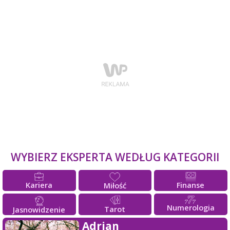
WYBIERZ EKSPERTA WEDŁUG KATEGORII
Kariera
Finanse
Miłość
Numerologia
Tarot
Jasnowidzenie
Adrian