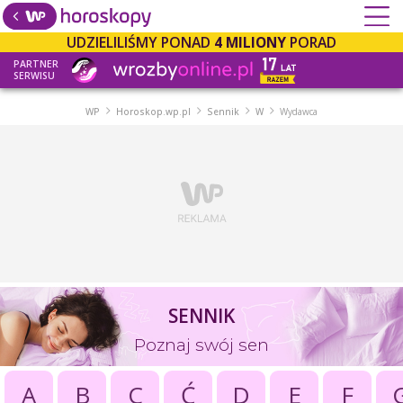
UDZIELILIŚMY PONAD
4 MILIONY
PORAD
PARTNER
SERWISU
WP
Horoskop.wp.pl
Sennik
W
Wydawca
SENNIK
Poznaj swój sen
A
B
C
Ć
D
E
F