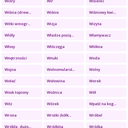
Wióry
Wir
Wisielec
Wiśnia (drew...
Wiśnie
Wiśniowy kwi...
Witki winogr...
Wizja
Wizyta
Wldły
Władze posią...
Włamywacz
Włosy
Włóczęga
Włókna
Wnętrzności
Wnuki
Woda
Wojna
Wolnomularst...
Wolny
Wołać
Wołowina
Worek
Wosk topiony
Woźnica
Wół
Wóz
Wózek
Wpaść na kog...
Wrona
Wrotki (kółk...
Wróbel
Wróble, dużo...
Wróżbita
Wróżka