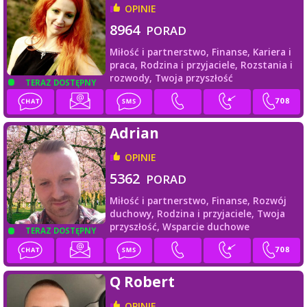
OPINIE
8964
PORAD
Miłość i partnerstwo,
Finanse,
Kariera i
praca,
Rodzina i przyjaciele,
Rozstania i
rozwody,
Twoja przyszłość
TERAZ DOSTĘPNY
Adrian
OPINIE
5362
PORAD
Miłość i partnerstwo,
Finanse,
Rozwój
duchowy,
Rodzina i przyjaciele,
Twoja
przyszłość,
Wsparcie duchowe
TERAZ DOSTĘPNY
Q Robert
OPINIE