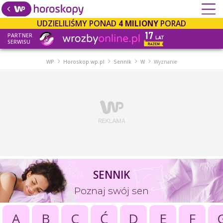
UDZIELILIŚMY PONAD
4 MILIONY
PORAD
PARTNER
SERWISU
WP
Horoskop.wp.pl
Sennik
W
Wyznanie
SENNIK
Poznaj swój sen
A
B
C
Ć
D
E
F