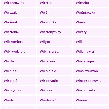
Wieprzowina
Wiertło
Wierzba
Wieszak
Wieś
Wieśniaczka
Wieśniak
Wiewiórka
Wieża
Więzienie
Więzionym by...
Wikary
Wilczomlecz
Wilgoć
Wilk
Wilki widzie...
Wilki, słysz...
Willa na wsi
Winda
Winiarnia
Winna zupa
Winnica
Wino białe
Wino czerwon...
Wino pić
Winobranie
Winogradowy ...
Winogrona
Winorośl
Wiolonczela
Wiosło
Wiosłować
Wiosna