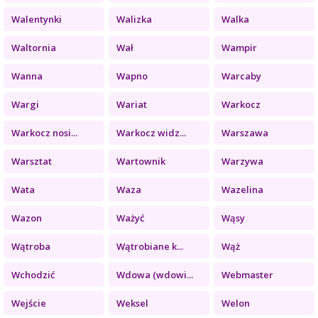
Walentynki
Walizka
Walka
Waltornia
Wał
Wampir
Wanna
Wapno
Warcaby
Wargi
Wariat
Warkocz
Warkocz nosi...
Warkocz widz...
Warszawa
Warsztat
Wartownik
Warzywa
Wata
Waza
Wazelina
Wazon
Ważyć
Wąsy
Wątroba
Wątrobiane k...
Wąż
Wchodzić
Wdowa (wdowi...
Webmaster
Wejście
Weksel
Welon