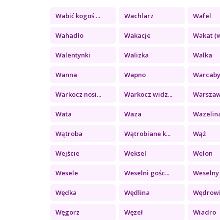
Wabić kogoś ...
Wachlarz
Wafel
Wahadło
Wakacje
Wakat (w
Walentynki
Walizka
Walka
Wanna
Wapno
Warcab
Warkocz nosi...
Warkocz widz...
Warsza
Wata
Waza
Wazelin
Wątroba
Wątrobiane k...
Wąż
Wejście
Weksel
Welon
Wesele
Weselni gośc...
Weselny 
Wędka
Wędlina
Wędrow
Węgorz
Węzeł
Wiadro