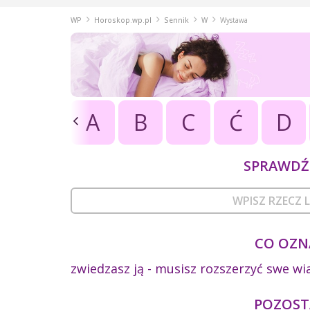
WP
Horoskop.wp.pl
Sennik
W
Wystawa
A
B
C
Ć
D
SPRAWDŹ 
CO OZN
zwiedzasz ją - musisz rozszerzyć swe w
POZOSTA