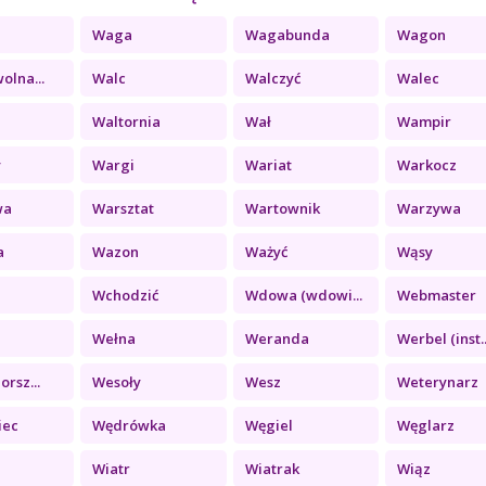
Waga
Wagabunda
Wagon
olna...
Walc
Walczyć
Walec
Waltornia
Wał
Wampir
y
Wargi
Wariat
Warkocz
wa
Warsztat
Wartownik
Warzywa
a
Wazon
Ważyć
Wąsy
Wchodzić
Wdowa (wdowi...
Webmaster
Wełna
Weranda
Werbel (inst..
orsz...
Wesoły
Wesz
Weterynarz
iec
Wędrówka
Węgiel
Węglarz
Wiatr
Wiatrak
Wiąz