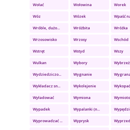
Wołać
Wołowina
Worek
Wóz
Wózek
Wpaść na
Wróble, dużo...
Wróżbita
Wróżka
Wrzosowisko
Wrzosy
Wschód
Wstręt
Wstyd
Wszy
Wulkan
Wybory
Wybrzeż
Wydziedziczo...
Wygnanie
Wygran
Wykładacz sn...
Wykolejenie
Wykopa
Wyładować
Wymiona
Wymiot
Wypadek
Wypalanki (n...
Wypędzi
Wyprowadzać ...
Wyprysk
Wyprze