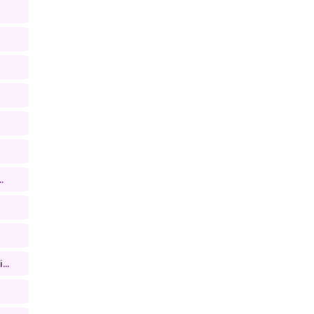
.
...