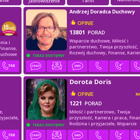
anse
Tarot
Jasnowidzenie
Andrzej Doradca Duchowy
OPINIE
13801
PORAD
Wsparcie duchowe,
Miłość i
nia i
partnerstwo,
Twoja przyszłość,
Finanse,
Rozwój duchowy,
Finanse,
Karier
duchowe
TERAZ DOSTĘPNY
praca
Dorota Doris
OPINIE
N
1221
PORAD
e,
Miłość i partnerstwo,
Twoja
yjaciele,
przyszłość,
Kariera i praca,
Fina
Rodzina i przyjaciele,
Wsparcie
TERAZ DOSTĘPNY
duchowe