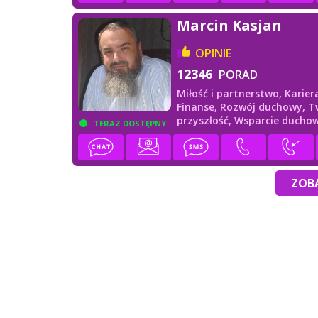
Marcin Kasjan
OPINIE
12346
PORAD
Miłość i partnerstwo,
Karier
Finanse,
Rozwój duchowy,
T
przyszłość,
Wsparcie ducho
TERAZ DOSTĘPNY
ZOBA