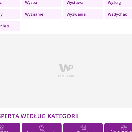
ć
Wyspa
Wystawa
Wyścig
ny
Wyznanie
Wyzwanie
Wzdychać
ie s...
SPERTA WEDŁUG KATEGORII
Numerolo