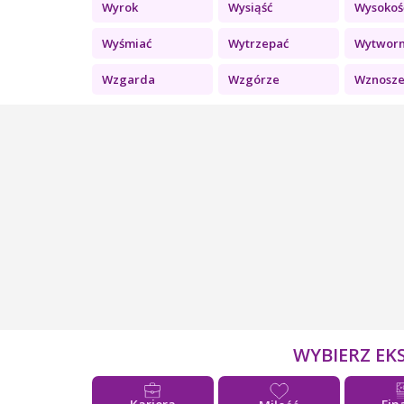
Wyrok
Wysiąść
Wysokoś
Wyśmiać
Wytrzepać
Wytwor
Wzgarda
Wzgórze
Wznoszen
WYBIERZ EK