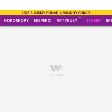
UDZIELILIŚMY PONAD
4 MILIONY
PORAD
HOROSKOPY
EKSPERCI
ARTYKUŁY
SENNIK
IM