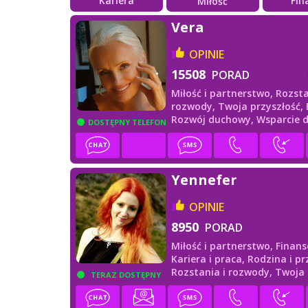
Kariera
Fin
Miłość
Vera
OPINIE
15508
PORAD
Miłość i partnerstwo,
Rozsta
rozwody,
Twoja przyszłość,
Rozwój duchowy,
Wsparcie 
DOSTĘPNY TELEFON
Yennefer
OPINIE
8950
PORAD
Miłość i partnerstwo,
Finans
Kariera i praca,
Rodzina i prz
Rozstania i rozwody,
Twoja
TERAZ DOSTĘPNY
przyszłość