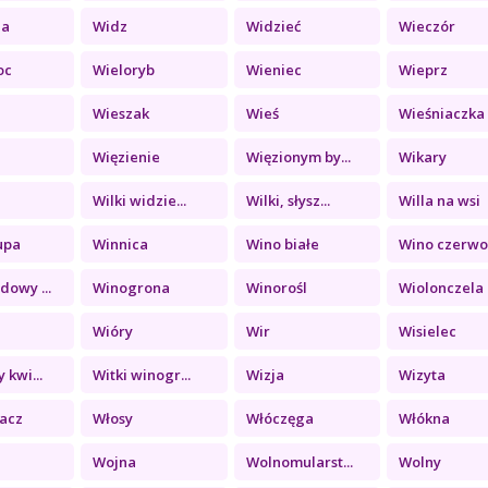
ia
Widz
Widzieć
Wieczór
oc
Wieloryb
Wieniec
Wieprz
Wieszak
Wieś
Wieśniaczka
Więzienie
Więzionym by...
Wikary
Wilki widzie...
Wilki, słysz...
Willa na wsi
upa
Winnica
Wino białe
Wino czerwon
owy ...
Winogrona
Winorośl
Wiolonczela
Wióry
Wir
Wisielec
 kwi...
Witki winogr...
Wizja
Wizyta
acz
Włosy
Włóczęga
Włókna
Wojna
Wolnomularst...
Wolny