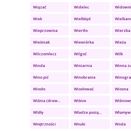
Wiązać
Widelec
Widown
Wiek
Wielbłąd
Wielkan
Wieprzowina
Wiertło
Wierzba
Wieśniak
Wiewiórka
Wieża
Wilczomlecz
Wilgoć
Wilk
Winda
Winiarnia
Winna z
Wino pić
Winobranie
Winograd
Wiosło
Wiosłować
Wiosna
Wiśnia (drew...
Wiśnie
Wiśniowy
Wldły
Władze posią...
Włamyw
Wnętrzności
Wnuki
Woda