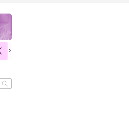
K
L
Ł
M
N
O
P