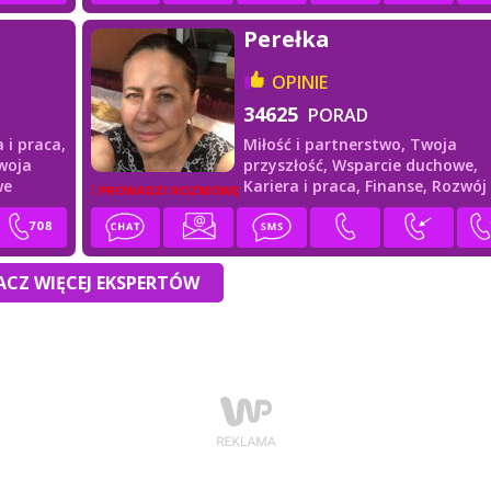
Perełka
OPINIE
34625
PORAD
a i praca,
Miłość i partnerstwo,
Twoja
woja
przyszłość,
Wsparcie duchowe,
we
Kariera i praca,
Finanse,
Rozwój
PROWADZI ROZMOWĘ
duchowy
CZ WIĘCEJ EKSPERTÓW