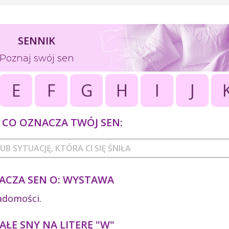
SENNIK
Poznaj swój sen
E
F
G
H
I
J
CO OZNACZA TWÓJ SEN:
ACZA SEN O: WYSTAWA
iadomości.
ŁE SNY NA LITERĘ "W"