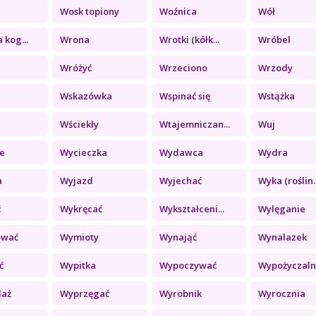
Wosk topiony
Woźnica
Wół
 kog...
Wrona
Wrotki (kółk...
Wróbel
Wróżyć
Wrzeciono
Wrzody
Wskazówka
Wspinać się
Wstążka
Wściekły
Wtajemniczan...
Wuj
e
Wycieczka
Wydawca
Wydra
a
Wyjazd
Wyjechać
Wyka (roślin..
ć
Wykręcać
Wykształceni...
Wylęganie
ować
Wymioty
Wynająć
Wynalazek
ć
Wypitka
Wypoczywać
Wypożyczalni
daż
Wyprzęgać
Wyrobnik
Wyrocznia