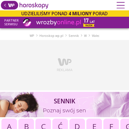
UDZIELILIŚMY PONAD
4 MILIONY
PORAD
PARTNER
SERWISU
WP
Horoskop.wp.pl
Sennik
W
Walec
SENNIK
Poznaj swój sen
A
B
C
Ć
D
E
F