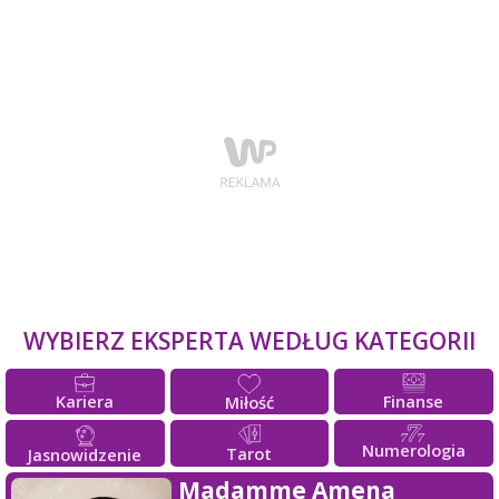
WYBIERZ EKSPERTA WEDŁUG KATEGORII
Kariera
Finanse
Miłość
Numerologia
Tarot
Jasnowidzenie
Madamme Amena