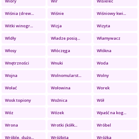
Wióry
Wir
Wisielec
Wiśnia (drew...
Wiśnie
Wiśniowy kwi...
Witki winogr...
Wizja
Wizyta
Wldły
Władze posią...
Włamywacz
Włosy
Włóczęga
Włókna
Wnętrzności
Wnuki
Woda
Wojna
Wolnomularst...
Wolny
Wołać
Wołowina
Worek
Wosk topiony
Woźnica
Wół
Wóz
Wózek
Wpaść na kog...
Wrona
Wrotki (kółk...
Wróbel
Wróble, dużo...
Wróżbita
Wróżka