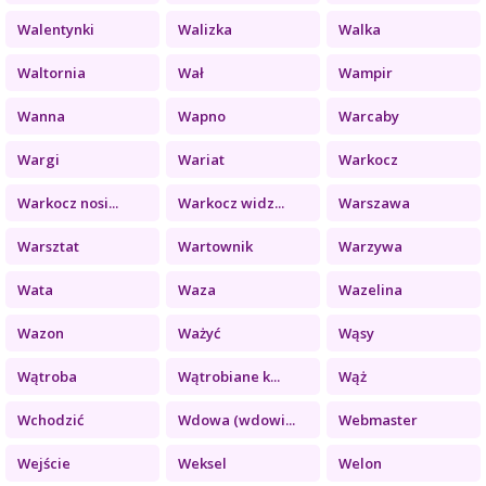
Walentynki
Walizka
Walka
Waltornia
Wał
Wampir
Wanna
Wapno
Warcaby
Wargi
Wariat
Warkocz
Warkocz nosi...
Warkocz widz...
Warszawa
Warsztat
Wartownik
Warzywa
Wata
Waza
Wazelina
Wazon
Ważyć
Wąsy
Wątroba
Wątrobiane k...
Wąż
Wchodzić
Wdowa (wdowi...
Webmaster
Wejście
Weksel
Welon