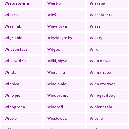
Wieprzowina
Wiertło
Wierzba
Wieszak
Wieś
Wieśniaczka
Wieśniak
Wiewiórka
Wieża
Więzienie
Więzionym by...
Wikary
Wilczomlecz
Wilgoć
Wilk
Wilki widzie...
Wilki, słysz...
Willa na wsi
Winda
Winiarnia
Winna zupa
Winnica
Wino białe
Wino czerwon...
Wino pić
Winobranie
Winogradowy ...
Winogrona
Winorośl
Wiolonczela
Wiosło
Wiosłować
Wiosna