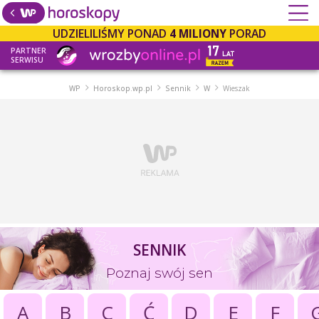
UDZIELILIŚMY PONAD
4 MILIONY
PORAD
PARTNER
SERWISU
WP
Horoskop.wp.pl
Sennik
W
Wieszak
SENNIK
Poznaj swój sen
A
B
C
Ć
D
E
F