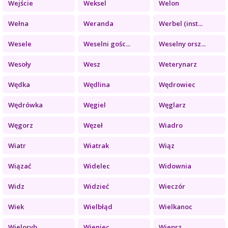
Wejście
Weksel
Welon
Wełna
Weranda
Werbel (inst...
Wesele
Weselni gośc...
Weselny orsz...
Wesoły
Wesz
Weterynarz
Wędka
Wędlina
Wędrowiec
Wędrówka
Węgiel
Węglarz
Węgorz
Węzeł
Wiadro
Wiatr
Wiatrak
Wiąz
Wiązać
Widelec
Widownia
Widz
Widzieć
Wieczór
Wiek
Wielbłąd
Wielkanoc
Wieloryb
Wieniec
Wieprz