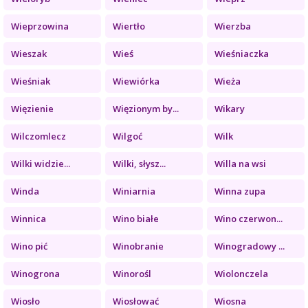
Wieprzowina
Wiertło
Wierzba
Wieszak
Wieś
Wieśniaczka
Wieśniak
Wiewiórka
Wieża
Więzienie
Więzionym by...
Wikary
Wilczomlecz
Wilgoć
Wilk
Wilki widzie...
Wilki, słysz...
Willa na wsi
Winda
Winiarnia
Winna zupa
Winnica
Wino białe
Wino czerwon...
Wino pić
Winobranie
Winogradowy ...
Winogrona
Winorośl
Wiolonczela
Wiosło
Wiosłować
Wiosna