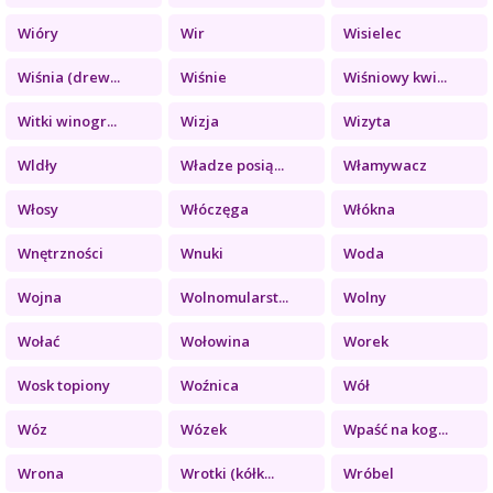
Wióry
Wir
Wisielec
Wiśnia (drew...
Wiśnie
Wiśniowy kwi...
Witki winogr...
Wizja
Wizyta
Wldły
Władze posią...
Włamywacz
Włosy
Włóczęga
Włókna
Wnętrzności
Wnuki
Woda
Wojna
Wolnomularst...
Wolny
Wołać
Wołowina
Worek
Wosk topiony
Woźnica
Wół
Wóz
Wózek
Wpaść na kog...
Wrona
Wrotki (kółk...
Wróbel