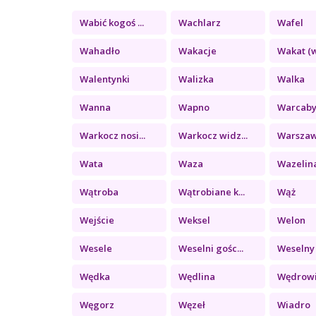
Wabić kogoś ...
Wachlarz
Wafel
Wahadło
Wakacje
Wakat (w
Walentynki
Walizka
Walka
Wanna
Wapno
Warcab
Warkocz nosi...
Warkocz widz...
Warsza
Wata
Waza
Wazelin
Wątroba
Wątrobiane k...
Wąż
Wejście
Weksel
Welon
Wesele
Weselni gośc...
Weselny 
Wędka
Wędlina
Wędrow
Węgorz
Węzeł
Wiadro