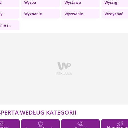
ć
Wyspa
Wystawa
Wyścig
ny
Wyznanie
Wyzwanie
Wzdychać
ie s...
SPERTA WEDŁUG KATEGORII
Numerolo