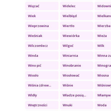
Wiązać
Widelec
Widown
Wiek
Wielbłąd
Wielkan
Wieprzowina
Wiertło
Wierzba
Wieśniak
Wiewiórka
Wieża
Wilczomlecz
Wilgoć
Wilk
Winda
Winiarnia
Winna z
Wino pić
Winobranie
Winograd
Wiosło
Wiosłować
Wiosna
Wiśnia (drew...
Wiśnie
Wiśniowy
Wldły
Władze posią...
Włamyw
Wnętrzności
Wnuki
Woda