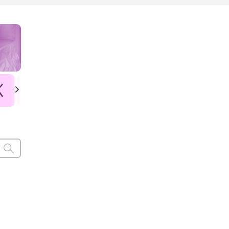
K
L
Ł
M
N
O
P