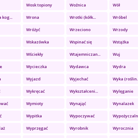
Wosk topiony
Woźnica
Wół
 kog...
Wrona
Wrotki (kółk...
Wróbel
Wróżyć
Wrzeciono
Wrzody
Wskazówka
Wspinać się
Wstążka
Wściekły
Wtajemniczan...
Wuj
e
Wycieczka
Wydawca
Wydra
a
Wyjazd
Wyjechać
Wyka (roślin..
ć
Wykręcać
Wykształceni...
Wylęganie
ować
Wymioty
Wynająć
Wynalazek
ć
Wypitka
Wypoczywać
Wypożyczalni
daż
Wyprzęgać
Wyrobnik
Wyrocznia