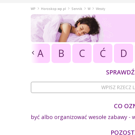
WP
Horoskop.wp.pl
Sennik
W
Wesoły
A
B
C
Ć
D
SPRAWDŹ 
CO OZ
być albo organizować wesołe zabawy - w
POZOSTA