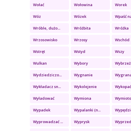
Wołać
Wołowina
Worek
Wóz
Wózek
Wpaść na
Wróble, dużo...
Wróżbita
Wróżka
Wrzosowisko
Wrzosy
Wschód
Wstręt
Wstyd
Wszy
Wulkan
Wybory
Wybrzeż
Wydziedziczo...
Wygnanie
Wygran
Wykładacz sn...
Wykolejenie
Wykopa
Wyładować
Wymiona
Wymiot
Wypadek
Wypalanki (n...
Wypędzi
Wyprowadzać ...
Wyprysk
Wyprze