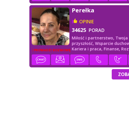
Perełka
OPINIE
34625
PORAD
Miłość i partnerstwo,
Twoja
przyszłość,
Wsparcie duchow
Kariera i praca,
Finanse,
Roz
PROWADZI ROZMOWĘ
duchowy
ZOBA