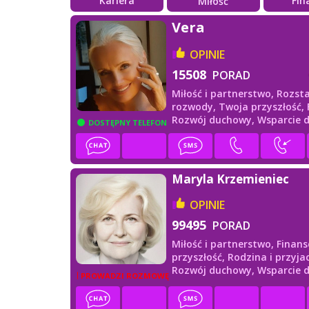
Kariera
Fin
Miłość
Vera
OPINIE
15508
PORAD
Miłość i partnerstwo,
Rozsta
rozwody,
Twoja przyszłość,
Rozwój duchowy,
Wsparcie 
DOSTĘPNY TELEFON
Maryla Krzemieniec
OPINIE
99495
PORAD
Miłość i partnerstwo,
Finans
przyszłość,
Rodzina i przyjac
Rozwój duchowy,
Wsparcie 
PROWADZI ROZMOWĘ