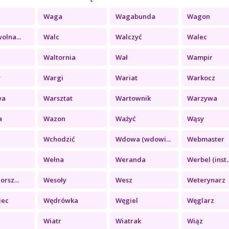
Waga
Wagabunda
Wagon
olna...
Walc
Walczyć
Walec
Waltornia
Wał
Wampir
y
Wargi
Wariat
Warkocz
wa
Warsztat
Wartownik
Warzywa
a
Wazon
Ważyć
Wąsy
Wchodzić
Wdowa (wdowi...
Webmaster
Wełna
Weranda
Werbel (inst..
orsz...
Wesoły
Wesz
Weterynarz
iec
Wędrówka
Węgiel
Węglarz
Wiatr
Wiatrak
Wiąz