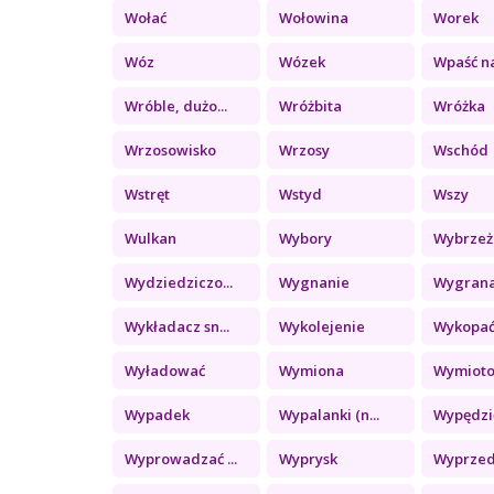
Wołać
Wołowina
Worek
Wóz
Wózek
Wpaść na
Wróble, dużo...
Wróżbita
Wróżka
Wrzosowisko
Wrzosy
Wschód
Wstręt
Wstyd
Wszy
Wulkan
Wybory
Wybrzeż
Wydziedziczo...
Wygnanie
Wygran
Wykładacz sn...
Wykolejenie
Wykopa
Wyładować
Wymiona
Wymiot
Wypadek
Wypalanki (n...
Wypędzi
Wyprowadzać ...
Wyprysk
Wyprze