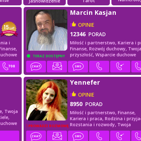
anse
Tarot
Jasnowidzenie
Marcin Kasjan
OPINIE
12346
PORAD
nia i
Miłość i partnerstwo,
Kariera i p
Finanse,
Finanse,
Rozwój duchowy,
Twoj
duchowe
przyszłość,
Wsparcie duchowe
TERAZ DOSTĘPNY
Yennefer
OPINIE
8950
PORAD
e,
Twoja
Miłość i partnerstwo,
Finanse,
iele,
Kariera i praca,
Rodzina i przyjac
duchowe
Rozstania i rozwody,
Twoja
PROWADZI ROZMOWĘ
przyszłość