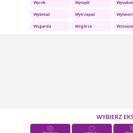
Wyrok
Wysiąść
Wysokoś
Wyśmiać
Wytrzepać
Wytwor
Wzgarda
Wzgórze
Wznoszen
WYBIERZ EK