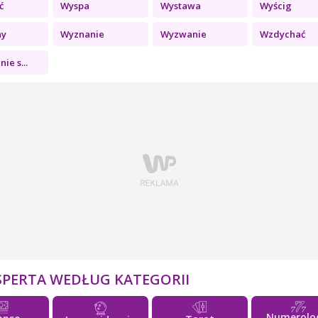
ć
Wyspa
Wystawa
Wyścig
ny
Wyznanie
Wyzwanie
Wzdychać
ie s...
SPERTA WEDŁUG KATEGORII
Numerolo