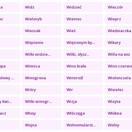
ia
Widz
Widzieć
Wieczór
oc
Wieloryb
Wieniec
Wieprz
Wieszak
Wieś
Wieśniaczka
Więzienie
Więzionym by...
Wikary
Wilki widzie...
Wilki, słysz...
Willa na wsi
upa
Winnica
Wino białe
Wino czerwon
owy ...
Winogrona
Winorośl
Wiolonczela
Wióry
Wir
Wisielec
 kwi...
Witki winogr...
Wizja
Wizyta
acz
Włosy
Włóczęga
Włókna
Wojna
Wolnomularst...
Wolny