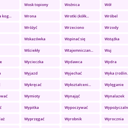
Wosk topiony
Woźnica
Wół
 kog...
Wrona
Wrotki (kółk...
Wróbel
Wróżyć
Wrzeciono
Wrzody
Wskazówka
Wspinać się
Wstążka
Wściekły
Wtajemniczan...
Wuj
e
Wycieczka
Wydawca
Wydra
a
Wyjazd
Wyjechać
Wyka (roślin..
ć
Wykręcać
Wykształceni...
Wylęganie
ować
Wymioty
Wynająć
Wynalazek
ć
Wypitka
Wypoczywać
Wypożyczalni
daż
Wyprzęgać
Wyrobnik
Wyrocznia