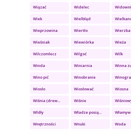
Wiązać
Widelec
Widown
Wiek
Wielbłąd
Wielkan
Wieprzowina
Wiertło
Wierzba
Wieśniak
Wiewiórka
Wieża
Wilczomlecz
Wilgoć
Wilk
Winda
Winiarnia
Winna z
Wino pić
Winobranie
Winograd
Wiosło
Wiosłować
Wiosna
Wiśnia (drew...
Wiśnie
Wiśniowy
Wldły
Władze posią...
Włamyw
Wnętrzności
Wnuki
Woda