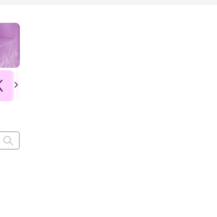
K
L
Ł
M
N
O
P