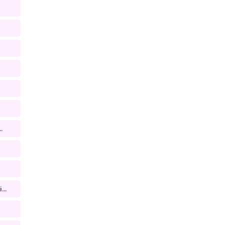
.
...