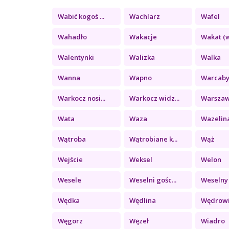
Wabić kogoś ...
Wachlarz
Wafel
Wahadło
Wakacje
Wakat (w
Walentynki
Walizka
Walka
Wanna
Wapno
Warcab
Warkocz nosi...
Warkocz widz...
Warsza
Wata
Waza
Wazelin
Wątroba
Wątrobiane k...
Wąż
Wejście
Weksel
Welon
Wesele
Weselni gośc...
Weselny 
Wędka
Wędlina
Wędrow
Węgorz
Węzeł
Wiadro