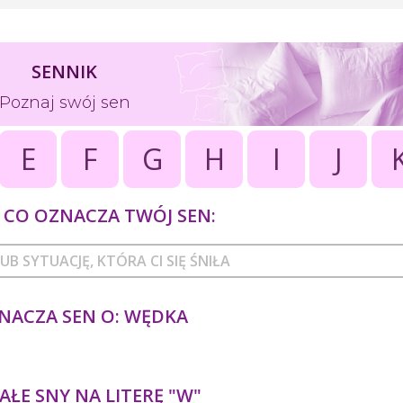
SENNIK
Poznaj swój sen
E
F
G
H
I
J
CO OZNACZA TWÓJ SEN:
NACZA SEN O: WĘDKA
ŁE SNY NA LITERĘ "W"