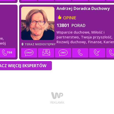
Andrzej Doradca Duchowy
OPINIE
13801
PORAD
Wsparcie duchowe,
Miłość i
partnerstwo,
Twoja przyszłość,
e,
Rozwój duchowy,
Finanse,
Karier
wój
TERAZ NIEDOSTĘPNY
praca
CZ WIĘCEJ EKSPERTÓW