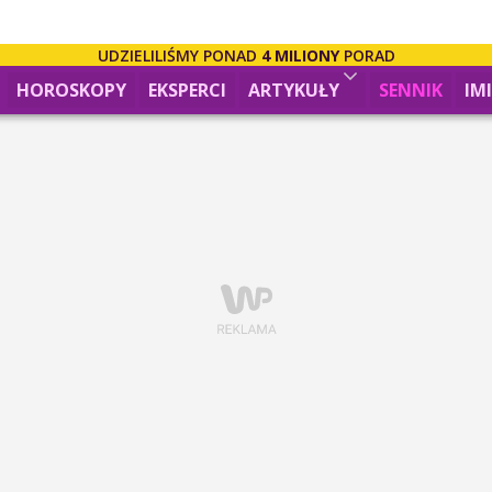
UDZIELILIŚMY PONAD
4 MILIONY
PORAD
HOROSKOPY
EKSPERCI
ARTYKUŁY
SENNIK
IM