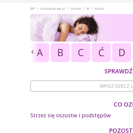
WP
Horoskop.wp.pl
Sennik
W
Wędka
A
B
C
Ć
D
SPRAWDŹ 
CO OZ
Strzeż się oszustw i podstępów
POZOSTA