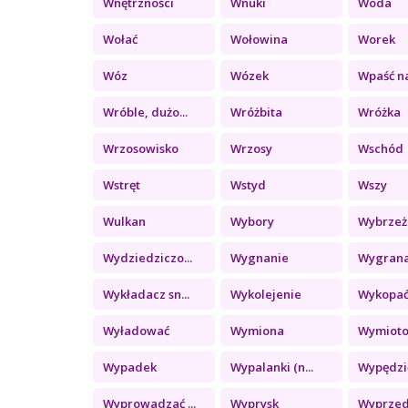
Wnętrzności
Wnuki
Woda
Wołać
Wołowina
Worek
Wóz
Wózek
Wpaść na
Wróble, dużo...
Wróżbita
Wróżka
Wrzosowisko
Wrzosy
Wschód
Wstręt
Wstyd
Wszy
Wulkan
Wybory
Wybrzeż
Wydziedziczo...
Wygnanie
Wygran
Wykładacz sn...
Wykolejenie
Wykopa
Wyładować
Wymiona
Wymiot
Wypadek
Wypalanki (n...
Wypędzi
Wyprowadzać ...
Wyprysk
Wyprze