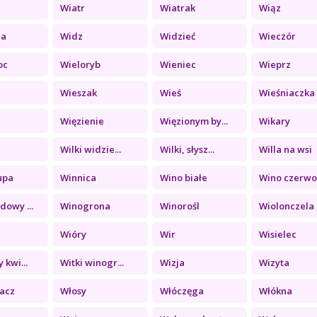
Wiatr
Wiatrak
Wiąz
ia
Widz
Widzieć
Wieczór
oc
Wieloryb
Wieniec
Wieprz
Wieszak
Wieś
Wieśniaczka
Więzienie
Więzionym by...
Wikary
Wilki widzie...
Wilki, słysz...
Willa na wsi
upa
Winnica
Wino białe
Wino czerwon
owy ...
Winogrona
Winorośl
Wiolonczela
Wióry
Wir
Wisielec
 kwi...
Witki winogr...
Wizja
Wizyta
acz
Włosy
Włóczęga
Włókna