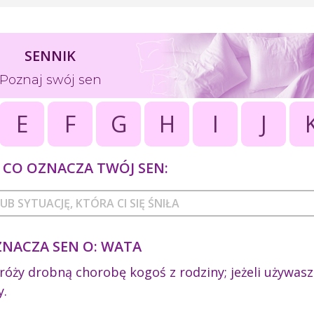
SENNIK
Poznaj swój sen
E
F
G
H
I
J
CO OZNACZA TWÓJ SEN:
ZNACZA SEN O: WATA
róży drobną chorobę kogoś z rodziny; jeżeli używasz
y.