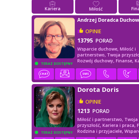
Kariera
Fin
Miłość
Andrzej Doradca Ducho
OPINIE
13795
PORAD
Wsparcie duchowe,
Miłość i
partnerstwo,
Twoja przyszło
Rozwój duchowy,
Finanse,
Ka
TERAZ DOSTĘPNY
praca
Dorota Doris
OPINIE
1213
PORAD
Miłość i partnerstwo,
Twoja
przyszłość,
Kariera i praca,
Rodzina i przyjaciele,
Wspar
TERAZ DOSTĘPNY
duchowe