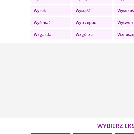
Wyrok
Wysiąść
Wysokoś
Wyśmiać
Wytrzepać
Wytwor
Wzgarda
Wzgórze
Wznoszen
WYBIERZ EK