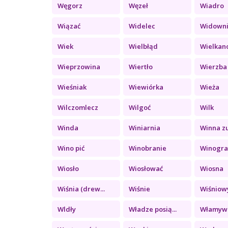
Węgorz
Węzeł
Wiadro
Wiązać
Widelec
Widown
Wiek
Wielbłąd
Wielkan
Wieprzowina
Wiertło
Wierzba
Wieśniak
Wiewiórka
Wieża
Wilczomlecz
Wilgoć
Wilk
Winda
Winiarnia
Winna z
Wino pić
Winobranie
Winograd
Wiosło
Wiosłować
Wiosna
Wiśnia (drew...
Wiśnie
Wiśniowy
Wldły
Władze posią...
Włamyw