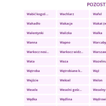
POZOSTA
Wabić kogoś ...
Wachlarz
Wafel
Wahadło
Wakacje
Wakat (w
Walentynki
Walizka
Walka
Wanna
Wapno
Warcab
Warkocz nosi...
Warkocz widz...
Warsza
Wata
Waza
Wazelin
Wątroba
Wątrobiane k...
Wąż
Wejście
Weksel
Welon
Wesele
Weselni gośc...
Weselny 
Wędka
Wędlina
Wędrow