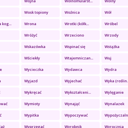
Wojna
Wolnomularst...
Wolny
Wosk topiony
Woźnica
Wół
 kog...
Wrona
Wrotki (kółk...
Wróbel
Wróżyć
Wrzeciono
Wrzody
Wskazówka
Wspinać się
Wstążka
Wściekły
Wtajemniczan...
Wuj
e
Wycieczka
Wydawca
Wydra
a
Wyjazd
Wyjechać
Wyka (roślin..
ć
Wykręcać
Wykształceni...
Wylęganie
ować
Wymioty
Wynająć
Wynalazek
ć
Wypitka
Wypoczywać
Wypożyczalni
daż
Wyprzęgać
Wyrobnik
Wyrocznia