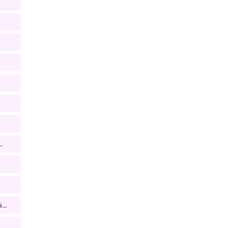
.
...