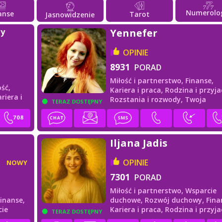
Numerolo
anse
Tarot
Jasnowidzenie
wy
Yennefer
OPINIE
8931
PORAD
Miłość i partnerstwo,
Finanse,
ść,
Kariera i praca,
Rodzina i przyjac
riera i
Rozstania i rozwody,
Twoja
TERAZ DOSTĘPNY
przyszłość
Iljana Jadis
OPINIE
NOWY
7301
PORAD
Miłość i partnerstwo,
Wsparcie
Finanse,
duchowe,
Rozwój duchowy,
Fina
cie
Kariera i praca,
Rodzina i przyja
TERAZ DOSTĘPNY