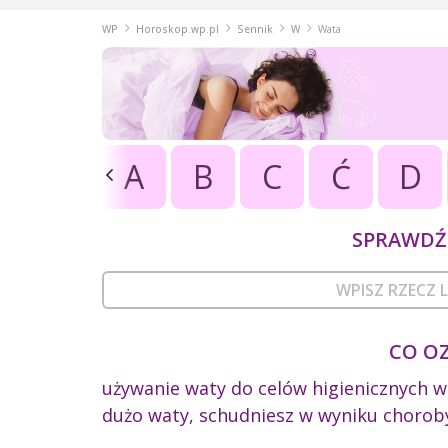
WP
Horoskop.wp.pl
Sennik
W
Wata
A
B
C
Ć
D
SPRAWDŹ 
CO O
używanie waty do celów higienicznych w
dużo waty, schudniesz w wyniku chorob