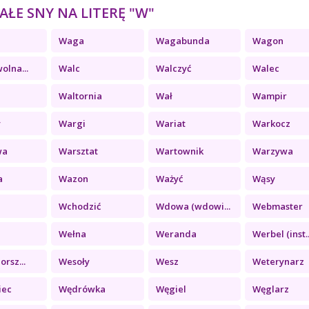
ŁE SNY NA LITERĘ "W"
Waga
Wagabunda
Wagon
olna...
Walc
Walczyć
Walec
Waltornia
Wał
Wampir
y
Wargi
Wariat
Warkocz
wa
Warsztat
Wartownik
Warzywa
a
Wazon
Ważyć
Wąsy
Wchodzić
Wdowa (wdowi...
Webmaster
Wełna
Weranda
Werbel (inst..
orsz...
Wesoły
Wesz
Weterynarz
iec
Wędrówka
Węgiel
Węglarz