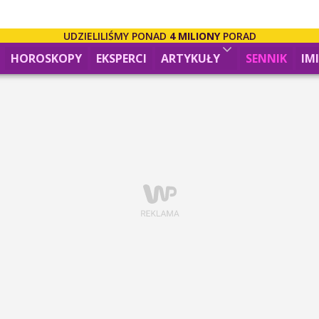
UDZIELILIŚMY PONAD
4 MILIONY
PORAD
HOROSKOPY
EKSPERCI
ARTYKUŁY
SENNIK
IM