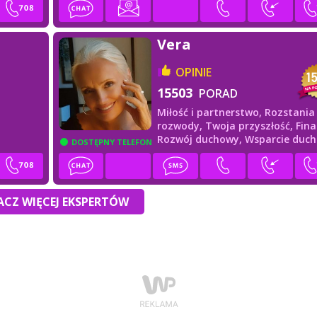
Vera
OPINIE
15503
PORAD
Miłość i partnerstwo,
Rozstania 
rozwody,
Twoja przyszłość,
Fina
Rozwój duchowy,
Wsparcie duc
DOSTĘPNY TELEFON
CZ WIĘCEJ EKSPERTÓW