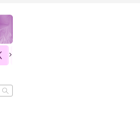
K
L
Ł
M
N
O
P