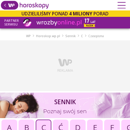
UDZIELILIŚMY PONAD
4 MILIONY
PORAD
PARTNER
SERWISU
WP
Horoskop.wp.pl
Sennik
C
Czasopisma
SENNIK
Poznaj swój sen
A
B
C
Ć
D
E
F