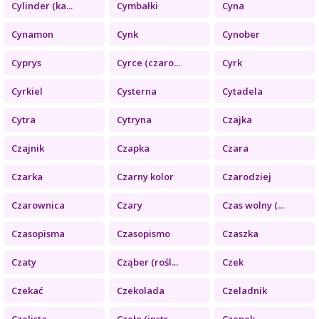
Cylinder (ka...
Cymbałki
Cyna
Cynamon
Cynk
Cynober
Cyprys
Cyrce (czaro...
Cyrk
Cyrkiel
Cysterna
Cytadela
Cytra
Cytryna
Czajka
Czajnik
Czapka
Czara
Czarka
Czarny kolor
Czarodziej
Czarownica
Czary
Czas wolny (...
Czasopisma
Czasopismo
Czaszka
Czaty
Cząber (rośl...
Czek
Czekać
Czekolada
Czeladnik
Czelista
Czeło (instr...
Czepek