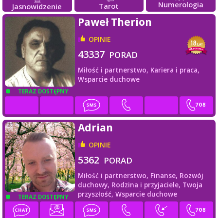
Numerologia
Tarot
Jasnowidzenie
Paweł Therion
OPINIE
43337
PORAD
Miłość i partnerstwo,
Kariera i praca,
Wsparcie duchowe
TERAZ DOSTĘPNY
Adrian
OPINIE
5362
PORAD
Miłość i partnerstwo,
Finanse,
Rozwój
duchowy,
Rodzina i przyjaciele,
Twoja
przyszłość,
Wsparcie duchowe
TERAZ DOSTĘPNY