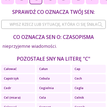
SPRAWDŹ CO OZNACZA TWÓJ SEN:
CO OZNACZA SEN O: CZASOPISMA
nieprzyjemne wiadomości.
POZOSTAŁE SNY NA LITERĘ "C"
Całować
Całun
Cap
Capstrzyk
Cebula
Cech
Cedr
Cegielnia
Cegła
Cel (miara)
Cela
Celnik
Celować
Cement
Cennik