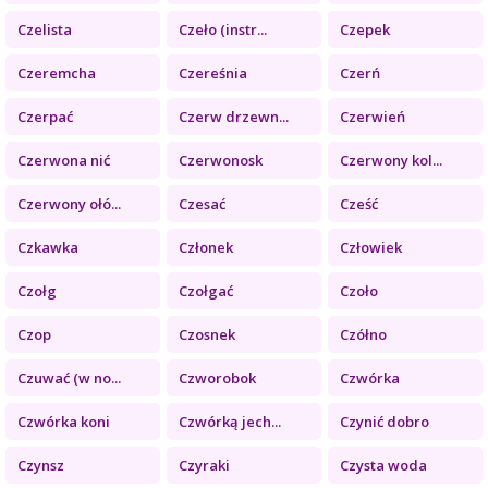
Czelista
Czeło (instr...
Czepek
Czeremcha
Czereśnia
Czerń
Czerpać
Czerw drzewn...
Czerwień
Czerwona nić
Czerwonosk
Czerwony kol...
Czerwony ołó...
Czesać
Cześć
Czkawka
Członek
Człowiek
Czołg
Czołgać
Czoło
Czop
Czosnek
Czółno
Czuwać (w no...
Czworobok
Czwórka
Czwórka koni
Czwórką jech...
Czynić dobro
Czynsz
Czyraki
Czysta woda