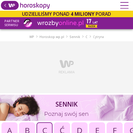
UDZIELILIŚMY PONAD
4 MILIONY
PORAD
PARTNER
SERWISU
WP
Horoskop.wp.pl
Sennik
C
Cytryna
SENNIK
Poznaj swój sen
A
B
C
Ć
D
E
F