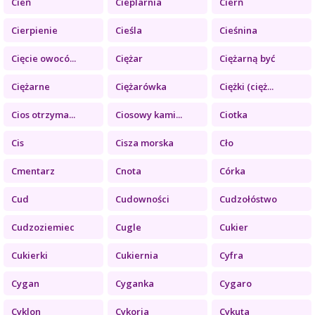
Cień
Cieplarnia
Cierń
Cierpienie
Cieśla
Cieśnina
Cięcie owocó...
Ciężar
Ciężarną być
Ciężarne
Ciężarówka
Ciężki (cięż...
Cios otrzyma...
Ciosowy kami...
Ciotka
Cis
Cisza morska
Cło
Cmentarz
Cnota
Córka
Cud
Cudowności
Cudzołóstwo
Cudzoziemiec
Cugle
Cukier
Cukierki
Cukiernia
Cyfra
Cygan
Cyganka
Cygaro
Cyklon
Cykoria
Cykuta