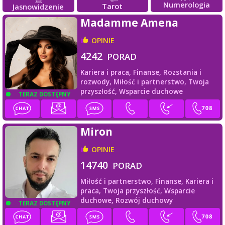
Numerologia
Tarot
Jasnowidzenie
Madamme Amena
OPINIE
4242
PORAD
Kariera i praca,
Finanse,
Rozstania i
rozwody,
Miłość i partnerstwo,
Twoja
przyszłość,
Wsparcie duchowe
TERAZ DOSTĘPNY
Miron
OPINIE
14740
PORAD
Miłość i partnerstwo,
Finanse,
Kariera i
praca,
Twoja przyszłość,
Wsparcie
duchowe,
Rozwój duchowy
TERAZ DOSTĘPNY