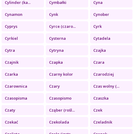
Cylinder (ka...
Cymbałki
Cyna
Cynamon
Cynk
Cynober
Cyprys
Cyrce (czaro...
Cyrk
Cyrkiel
Cysterna
Cytadela
Cytra
Cytryna
Czajka
Czajnik
Czapka
Czara
Czarka
Czarny kolor
Czarodziej
Czarownica
Czary
Czas wolny (...
Czasopisma
Czasopismo
Czaszka
Czaty
Cząber (rośl...
Czek
Czekać
Czekolada
Czeladnik
Czelista
Czeło (instr...
Czepek