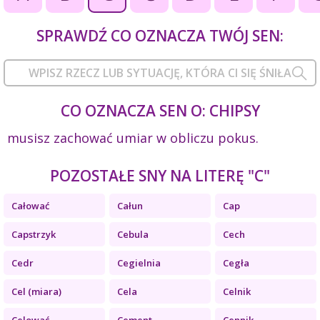
SPRAWDŹ CO OZNACZA TWÓJ SEN:
CO OZNACZA SEN O: CHIPSY
musisz zachować umiar w obliczu pokus.
POZOSTAŁE SNY NA LITERĘ "C"
Całować
Całun
Cap
Capstrzyk
Cebula
Cech
Cedr
Cegielnia
Cegła
Cel (miara)
Cela
Celnik
Celować
Cement
Cennik