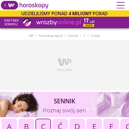
UDZIELILIŚMY PONAD
4 MILIONY
PORAD
PARTNER
SERWISU
WP
Horoskop.wp.pl
Sennik
C
Chipsy
SENNIK
Poznaj swój sen
A
B
C
Ć
D
E
F