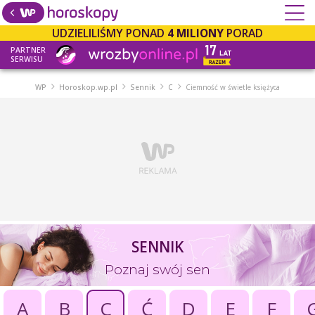
UDZIELILIŚMY PONAD
4 MILIONY
PORAD
PARTNER
SERWISU
WP
Horoskop.wp.pl
Sennik
C
Ciemność w świetle księżyca
SENNIK
Poznaj swój sen
A
B
C
Ć
D
E
F