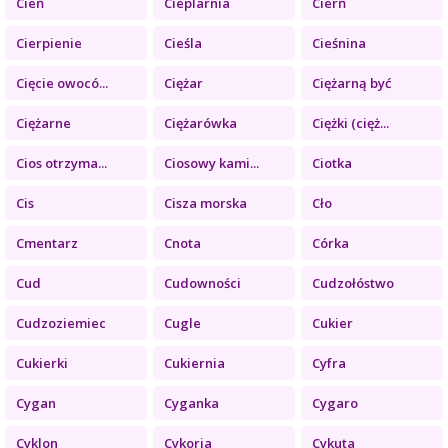
Cień
Cieplarnia
Cierń
Cierpienie
Cieśla
Cieśnina
Cięcie owocó...
Ciężar
Ciężarną być
Ciężarne
Ciężarówka
Ciężki (cięż...
Cios otrzyma...
Ciosowy kami...
Ciotka
Cis
Cisza morska
Cło
Cmentarz
Cnota
Córka
Cud
Cudowności
Cudzołóstwo
Cudzoziemiec
Cugle
Cukier
Cukierki
Cukiernia
Cyfra
Cygan
Cyganka
Cygaro
Cyklon
Cykoria
Cykuta