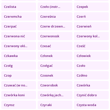
Czelista
Czeło (instr...
Czepek
Czeremcha
Czereśnia
Czerń
Czerpać
Czerw drzewn...
Czerwień
Czerwona nić
Czerwonosk
Czerwony kol...
Czerwony ołó...
Czesać
Cześć
Czkawka
Członek
Człowiek
Czołg
Czołgać
Czoło
Czop
Czosnek
Czółno
Czuwać (w no...
Czworobok
Czwórka
Czwórka koni
Czwórką jech...
Czynić dobro
Czynsz
Czyraki
Czysta woda