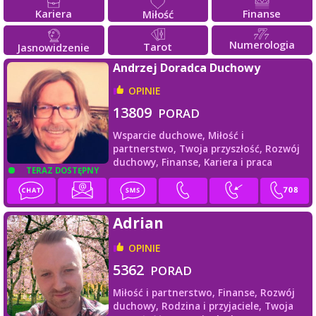
Kariera
Finanse
Miłość
Numerologia
Tarot
Jasnowidzenie
Andrzej Doradca Duchowy
OPINIE
13809
PORAD
Wsparcie duchowe,
Miłość i
partnerstwo,
Twoja przyszłość,
Rozwój
duchowy,
Finanse,
Kariera i praca
TERAZ DOSTĘPNY
Adrian
OPINIE
5362
PORAD
Miłość i partnerstwo,
Finanse,
Rozwój
duchowy,
Rodzina i przyjaciele,
Twoja