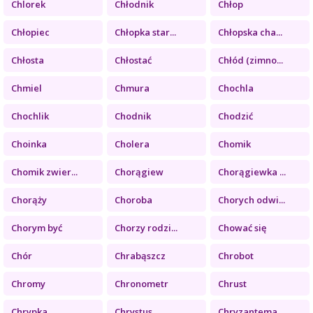
Chlorek
Chłodnik
Chłop
Chłopiec
Chłopka star...
Chłopska cha...
Chłosta
Chłostać
Chłód (zimno...
Chmiel
Chmura
Chochla
Chochlik
Chodnik
Chodzić
Choinka
Cholera
Chomik
Chomik zwier...
Chorągiew
Chorągiewka ...
Chorąży
Choroba
Chorych odwi...
Chorym być
Chorzy rodzi...
Chować się
Chór
Chrabąszcz
Chrobot
Chromy
Chronometr
Chrust
Chrypka
Chrystus
Chryzantema