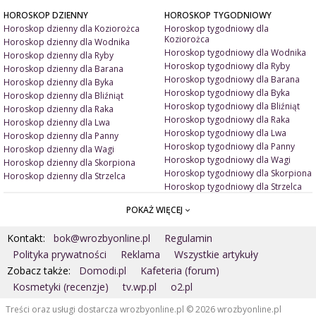
HOROSKOP DZIENNY
HOROSKOP TYGODNIOWY
Horoskop dzienny dla Koziorożca
Horoskop tygodniowy dla
Koziorożca
Horoskop dzienny dla Wodnika
Horoskop tygodniowy dla Wodnika
Horoskop dzienny dla Ryby
Horoskop tygodniowy dla Ryby
Horoskop dzienny dla Barana
Horoskop tygodniowy dla Barana
Horoskop dzienny dla Byka
Horoskop tygodniowy dla Byka
Horoskop dzienny dla Bliźniąt
Horoskop tygodniowy dla Bliźniąt
Horoskop dzienny dla Raka
Horoskop tygodniowy dla Raka
Horoskop dzienny dla Lwa
Horoskop tygodniowy dla Lwa
Horoskop dzienny dla Panny
Horoskop tygodniowy dla Panny
Horoskop dzienny dla Wagi
Horoskop tygodniowy dla Wagi
Horoskop dzienny dla Skorpiona
Horoskop tygodniowy dla Skorpiona
Horoskop dzienny dla Strzelca
Horoskop tygodniowy dla Strzelca
POKAŻ WIĘCEJ
ARTYKUŁY
ZNAK ZODIAKU A
Miłość i związki
Miłosne talizmany
Kontakt:
bok@wrozbyonline.pl
Regulamin
Pieniądze i dobrobyt
Jak ubrać się na randkę?
Doradztwo duchowe
Jakie kolory ją/ jego uwiodą?
Polityka prywatności
Reklama
Wszystkie artykuły
Wróżby ogólne
Jak ją/ jego uwieść?
Zobacz także:
Domodi.pl
Kafeteria (forum)
Astrologia
Kosmetyki (recenzje)
tv.wp.pl
o2.pl
MAGIA
Numerologia
Artykuły
Kamienie
Treści oraz usługi dostarcza wrozbyonline.pl © 2026 wrozbyonline.pl