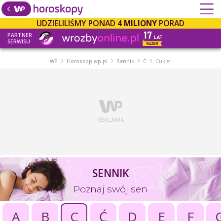
UDZIELILIŚMY PONAD
4 MILIONY
PORAD
PARTNER
SERWISU
WP
Horoskop.wp.pl
Sennik
C
Cukier
SENNIK
Poznaj swój sen
A
B
C
Ć
D
E
F