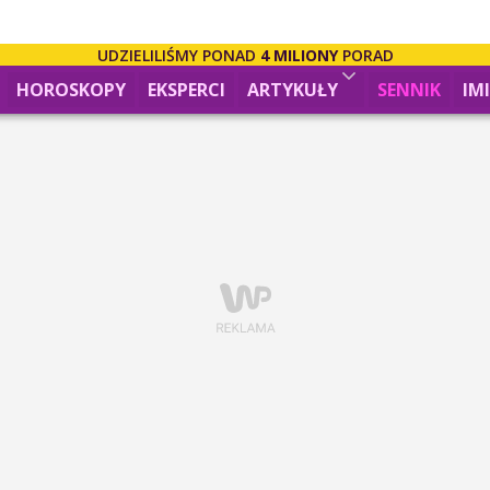
UDZIELILIŚMY PONAD
4 MILIONY
PORAD
HOROSKOPY
EKSPERCI
ARTYKUŁY
SENNIK
IM