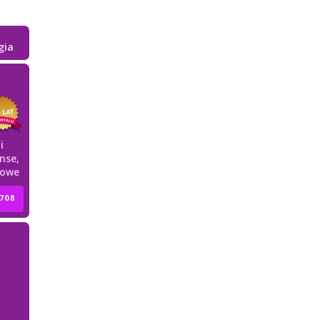
gia
i
nse,
howe