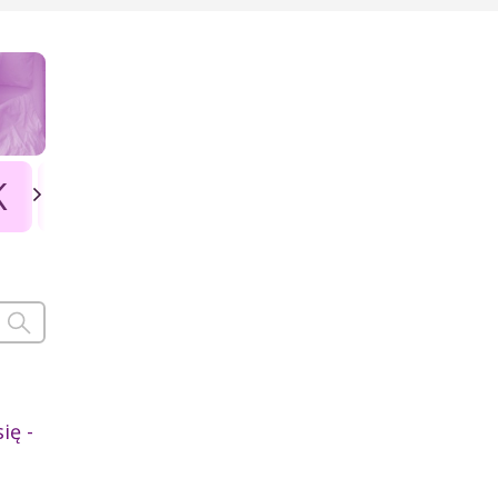
K
L
Ł
M
N
O
P
ię -