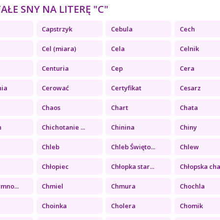
ŁE SNY NA LITERĘ "C"
Capstrzyk
Cebula
Cech
Cel (miara)
Cela
Celnik
Centuria
Cep
Cera
ia
Cerować
Certyfikat
Cesarz
Chaos
Chart
Chata
n
Chichotanie ...
Chinina
Chiny
Chleb
Chleb Święto...
Chlew
Chłopiec
Chłopka star...
Chłopska cha.
imno...
Chmiel
Chmura
Chochla
Choinka
Cholera
Chomik