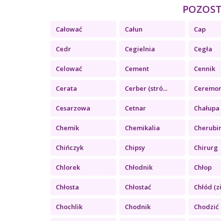
POZOSTA
Całować
Całun
Cap
Cedr
Cegielnia
Cegła
Celować
Cement
Cennik
Cerata
Cerber (stró...
Ceremon
Cesarzowa
Cetnar
Chałupa
Chemik
Chemikalia
Cherubi
Chińczyk
Chipsy
Chirurg
Chlorek
Chłodnik
Chłop
Chłosta
Chłostać
Chłód (z
Chochlik
Chodnik
Chodzić