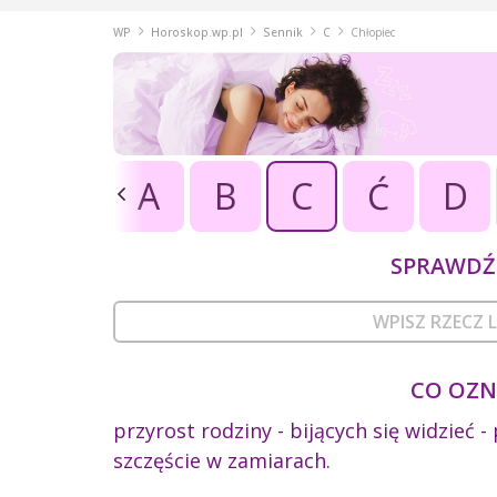
WP
Horoskop.wp.pl
Sennik
C
Chłopiec
A
B
C
Ć
D
SPRAWDŹ 
CO OZN
przyrost rodziny - bijących się widzieć -
szczęście w zamiarach.