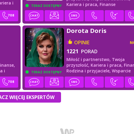
riera i
Kariera i praca,
Finanse
TERAZ DOSTĘPNY
Dorota Doris
OPINIE
N
1221
PORAD
Miłość i partnerstwo,
Twoja
Finanse,
przyszłość,
Kariera i praca,
Fina
a i
Rodzina i przyjaciele,
Wsparcie
TERAZ DOSTĘPNY
duchowe
CZ WIĘCEJ EKSPERTÓW