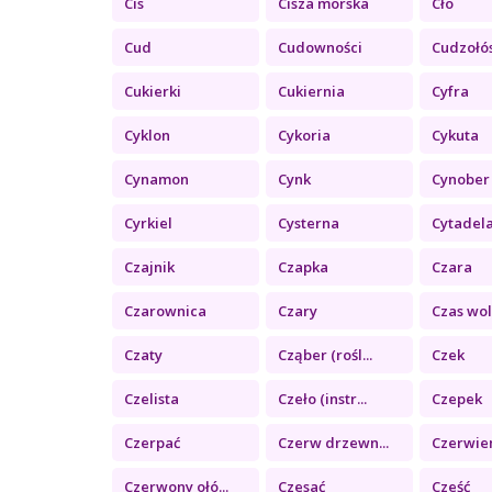
Cis
Cisza morska
Cło
Cud
Cudowności
Cudzołó
Cukierki
Cukiernia
Cyfra
Cyklon
Cykoria
Cykuta
Cynamon
Cynk
Cynober
Cyrkiel
Cysterna
Cytadel
Czajnik
Czapka
Czara
Czarownica
Czary
Czas woln
Czaty
Cząber (rośl...
Czek
Czelista
Czeło (instr...
Czepek
Czerpać
Czerw drzewn...
Czerwie
Czerwony ołó...
Czesać
Cześć