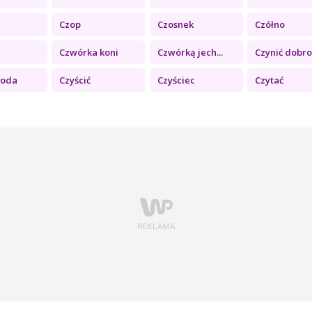
Czop
Czosnek
Czółno
a
Czwórka koni
Czwórką jech...
Czynić dobro
woda
Czyścić
Czyściec
Czytać