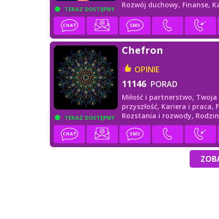
Rozwój duchowy,
Finanse,
Ka
TERAZ DOSTĘPNY
praca
Chefron
OPINIE
11146
PORAD
Miłość i partnerstwo,
Twoja
przyszłość,
Kariera i praca,
Rozstania i rozwody,
Rodzin
TERAZ DOSTĘPNY
przyjaciele
ZOBA