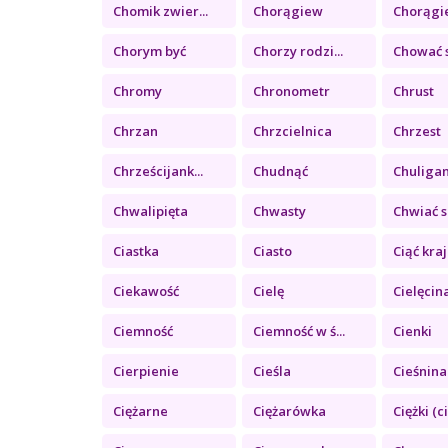
Chomik zwier...
Chorągiew
Chorągie
Chorym być
Chorzy rodzi...
Chować 
Chromy
Chronometr
Chrust
Chrzan
Chrzcielnica
Chrzest
Chrześcijank...
Chudnąć
Chuliga
Chwalipięta
Chwasty
Chwiać s
Ciastka
Ciasto
Ciąć kra
Ciekawość
Cielę
Cielęcin
Ciemność
Ciemność w ś...
Cienki
Cierpienie
Cieśla
Cieśnina
Ciężarne
Ciężarówka
Ciężki (ci