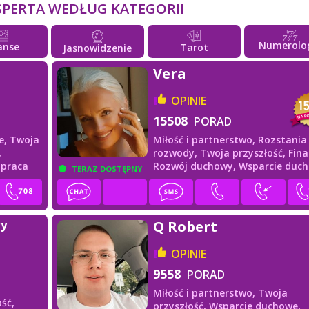
SPERTA WEDŁUG KATEGORII
Numerolo
anse
Tarot
Jasnowidzenie
Vera
OPINIE
15508
PORAD
e,
Twoja
Miłość i partnerstwo,
Rozstania 
,
rozwody,
Twoja przyszłość,
Fina
i praca
Rozwój duchowy,
Wsparcie duc
TERAZ DOSTĘPNY
wy
Q Robert
OPINIE
9558
PORAD
Miłość i partnerstwo,
Twoja
ść,
przyszłość,
Wsparcie duchowe,