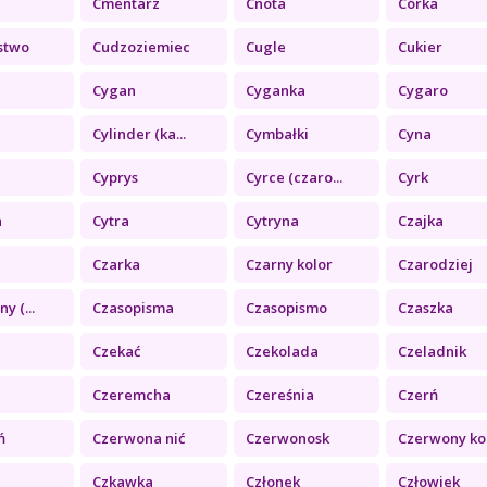
Cmentarz
Cnota
Córka
stwo
Cudzoziemiec
Cugle
Cukier
Cygan
Cyganka
Cygaro
Cylinder (ka...
Cymbałki
Cyna
Cyprys
Cyrce (czaro...
Cyrk
a
Cytra
Cytryna
Czajka
Czarka
Czarny kolor
Czarodziej
y (...
Czasopisma
Czasopismo
Czaszka
Czekać
Czekolada
Czeladnik
Czeremcha
Czereśnia
Czerń
ń
Czerwona nić
Czerwonosk
Czerwony kol.
Czkawka
Członek
Człowiek