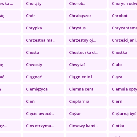
wka ...
Chorąży
Choroba
Chorych odwi
się
Chór
Chrabąszcz
Chrobot
Chrypka
Chrystus
Chryzantem
Chrzestna ma...
Chrzestny oj...
Chrześcijani..
n
Chusta
Chusteczka d...
Chustka
ię
Chwosty
Chwytać
Ciało
jać
Ciągnąć
Ciągnienie l...
Ciąża
a
Ciemiężyca
Ciemna cera
Ciemnia opty.
Cień
Cieplarnia
Cierń
Cięcie owocó...
Ciężar
Ciężarną być
ęż...
Cios otrzyma...
Ciosowy kami...
Ciotka