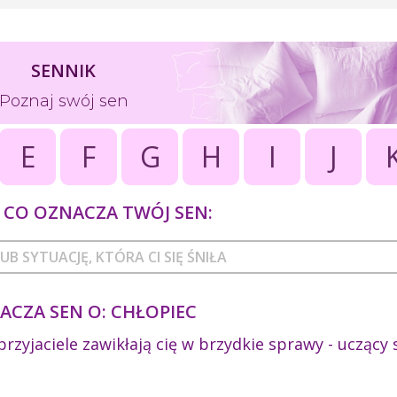
SENNIK
Poznaj swój sen
E
F
G
H
I
J
CO OZNACZA TWÓJ SEN:
ACZA SEN O: CHŁOPIEC
 przyjaciele zawikłają cię w brzydkie sprawy - uczący s