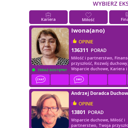
WYBIERZ EK
Kariera
Fin
Miłość
Iwona(ano)
OPINIE
136311
PORAD
Miłość i partnerstwo,
Finans
przyszłość,
Rozwój duchowy
Wsparcie duchowe,
Kariera 
TERAZ DOSTĘPNY
Andrzej Doradca Ducho
OPINIE
13801
PORAD
Wsparcie duchowe,
Miłość i
partnerstwo,
Twoja przyszło