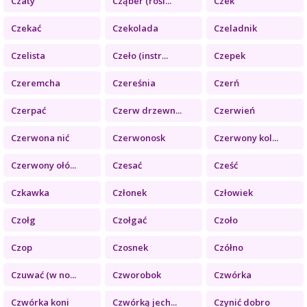
Czaty
Cząber (rośl...
Czek
Czekać
Czekolada
Czeladnik
Czelista
Czeło (instr...
Czepek
Czeremcha
Czereśnia
Czerń
Czerpać
Czerw drzewn...
Czerwień
Czerwona nić
Czerwonosk
Czerwony kol...
Czerwony ołó...
Czesać
Cześć
Czkawka
Członek
Człowiek
Czołg
Czołgać
Czoło
Czop
Czosnek
Czółno
Czuwać (w no...
Czworobok
Czwórka
Czwórka koni
Czwórką jech...
Czynić dobro