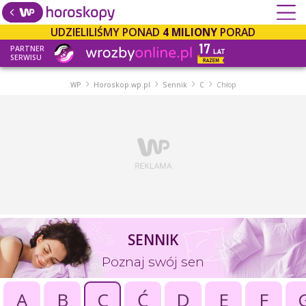
UDZIELILIŚMY PONAD
4 MILIONY
PORAD
PARTNER
SERWISU
WP
Horoskop.wp.pl
Sennik
C
Chłop
SENNIK
Poznaj swój sen
A
B
C
Ć
D
E
F