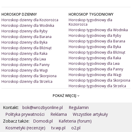
HOROSKOP DZIENNY
HOROSKOP TYGODNIOWY
Horoskop dzienny dla Koziorożca
Horoskop tygodniowy dla
Koziorożca
Horoskop dzienny dla Wodnika
Horoskop tygodniowy dla Wodnika
Horoskop dzienny dla Ryby
Horoskop tygodniowy dla Ryby
Horoskop dzienny dla Barana
Horoskop tygodniowy dla Barana
Horoskop dzienny dla Byka
Horoskop tygodniowy dla Byka
Horoskop dzienny dla Bliźniąt
Horoskop tygodniowy dla Bliźniąt
Horoskop dzienny dla Raka
Horoskop tygodniowy dla Raka
Horoskop dzienny dla Lwa
Horoskop tygodniowy dla Lwa
Horoskop dzienny dla Panny
Horoskop tygodniowy dla Panny
Horoskop dzienny dla Wagi
Horoskop tygodniowy dla Wagi
Horoskop dzienny dla Skorpiona
Horoskop tygodniowy dla Skorpiona
Horoskop dzienny dla Strzelca
Horoskop tygodniowy dla Strzelca
POKAŻ WIĘCEJ
ARTYKUŁY
ZNAK ZODIAKU A
Miłość i związki
Miłosne talizmany
Kontakt:
bok@wrozbyonline.pl
Regulamin
Pieniądze i dobrobyt
Jak ubrać się na randkę?
Doradztwo duchowe
Jakie kolory ją/ jego uwiodą?
Polityka prywatności
Reklama
Wszystkie artykuły
Wróżby ogólne
Jak ją/ jego uwieść?
Zobacz także:
Domodi.pl
Kafeteria (forum)
Astrologia
Kosmetyki (recenzje)
tv.wp.pl
o2.pl
MAGIA
Numerologia