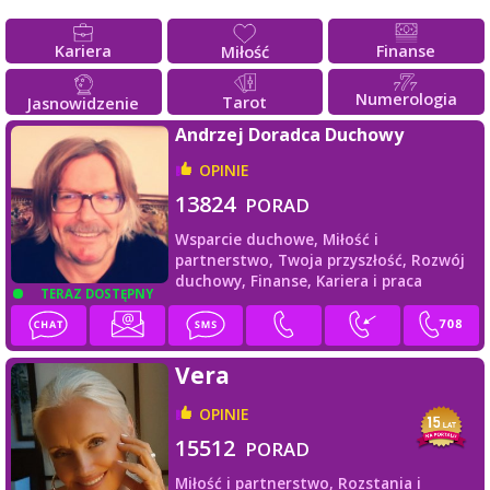
Kariera
Finanse
Miłość
Numerologia
Tarot
Jasnowidzenie
Andrzej Doradca Duchowy
OPINIE
13824
PORAD
Wsparcie duchowe,
Miłość i
partnerstwo,
Twoja przyszłość,
Rozwój
duchowy,
Finanse,
Kariera i praca
TERAZ DOSTĘPNY
Vera
OPINIE
15512
PORAD
Miłość i partnerstwo,
Rozstania i