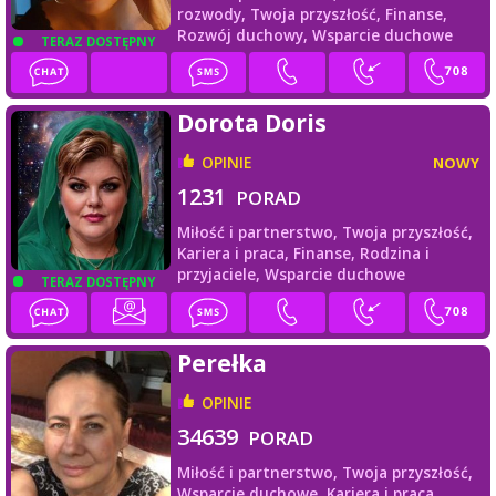
rozwody,
Twoja przyszłość,
Finanse,
Rozwój duchowy,
Wsparcie duchowe
TERAZ DOSTĘPNY
Dorota Doris
OPINIE
NOWY
1231
PORAD
Miłość i partnerstwo,
Twoja przyszłość,
Kariera i praca,
Finanse,
Rodzina i
przyjaciele,
Wsparcie duchowe
TERAZ DOSTĘPNY
Perełka
OPINIE
34639
PORAD
Miłość i partnerstwo,
Twoja przyszłość,
Wsparcie duchowe,
Kariera i praca,