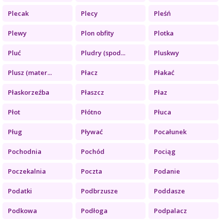
Plecak
Plecy
Pleśń
Plewy
Plon obfity
Plotka
Pluć
Pludry (spod...
Pluskwy
Plusz (mater...
Płacz
Płakać
Płaskorzeźba
Płaszcz
Płaz
Płot
Płótno
Płuca
Pług
Pływać
Pocałunek
Pochodnia
Pochód
Pociąg
Poczekalnia
Poczta
Podanie
Podatki
Podbrzusze
Poddasze
Podkowa
Podłoga
Podpalacz