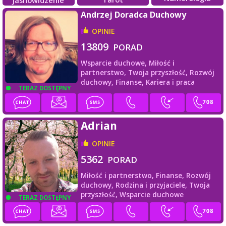
Andrzej Doradca Duchowy
OPINIE
13809
PORAD
Wsparcie duchowe,
Miłość i
partnerstwo,
Twoja przyszłość,
Rozwój
duchowy,
Finanse,
Kariera i praca
TERAZ DOSTĘPNY
Adrian
OPINIE
5362
PORAD
Miłość i partnerstwo,
Finanse,
Rozwój
duchowy,
Rodzina i przyjaciele,
Twoja
przyszłość,
Wsparcie duchowe
TERAZ DOSTĘPNY