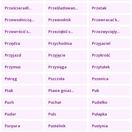
Prześcieradł...
Prześladowan...
Przetak
Przewodniczą...
Przewodnik
Przewracać k...
Przewrócić s...
Przeziębić s...
Przezwycięży...
Przędza
Przychodnia
Przyjaciel
Przyjazd
Przyjęcie
Przykrość
Przymus
Przysięga
Przytułek
Pstrąg
Pszczoła
Pszenica
Ptak
Ptasie gniaz...
Pub
Puch
Puchar
Pudełko
Puder
Puls
Pułapka
Purpura
Pustelnik
Pustynia