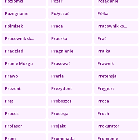
Poziomki
Pożar
Pożądanie
Pożegnanie
Pożyczać
Półka
Półmisek
Praca
Pracownik ko...
Pracownik sk...
Praczka
Prać
Pradziad
Pragnienie
Pralka
Pranie Mózgu
Prasować
Prawnik
Prawo
Preria
Pretensja
Prezent
Prezydent
Pręgierz
Pręt
Proboszcz
Proca
Proces
Procesja
Proch
Profesor
Projekt
Prokurator
Prom
Promenada
Promienie