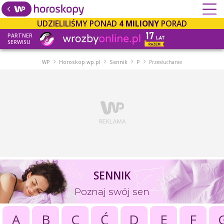
UDZIELILIŚMY PONAD
4 MILIONY
PORAD
PARTNER
SERWISU
WP
Horoskop.wp.pl
Sennik
P
Przesłuchanie
SENNIK
Poznaj swój sen
A
B
C
Ć
D
E
F