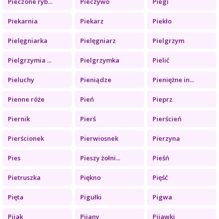
Pieczone ryb...
Pieczywo
Piegi
Piekarnia
Piekarz
Piekło
Pielęgniarka
Pielęgniarz
Pielgrzym
Pielgrzymia ...
Pielgrzymka
Pielić
Pieluchy
Pieniądze
Pieniężne in...
Pienne róże
Pień
Pieprz
Piernik
Pierś
Pierścień
Pierścionek
Pierwiosnek
Pierzyna
Pies
Pieszy żołni...
Pieśń
Pietruszka
Piękno
Pięść
Pięta
Pigułki
Pigwa
Pijak
Pijany
Pijawki