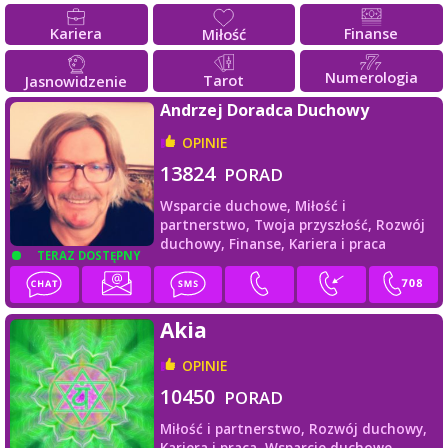
Kariera
Finanse
Miłość
Numerologia
Tarot
Jasnowidzenie
Andrzej Doradca Duchowy
OPINIE
13824
PORAD
Wsparcie duchowe,
Miłość i
partnerstwo,
Twoja przyszłość,
Rozwój
duchowy,
Finanse,
Kariera i praca
TERAZ DOSTĘPNY
Akia
OPINIE
10450
PORAD
Miłość i partnerstwo,
Rozwój duchowy,
Kariera i praca,
Wsparcie duchowe,