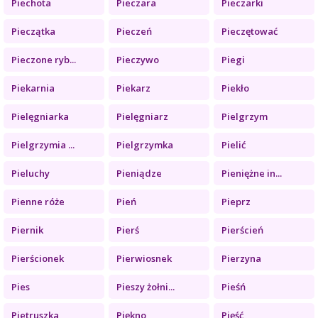
Piechota
Pieczara
Pieczarki
Pieczątka
Pieczeń
Pieczętować
Pieczone ryb...
Pieczywo
Piegi
Piekarnia
Piekarz
Piekło
Pielęgniarka
Pielęgniarz
Pielgrzym
Pielgrzymia ...
Pielgrzymka
Pielić
Pieluchy
Pieniądze
Pieniężne in...
Pienne róże
Pień
Pieprz
Piernik
Pierś
Pierścień
Pierścionek
Pierwiosnek
Pierzyna
Pies
Pieszy żołni...
Pieśń
Pietruszka
Piękno
Pięść