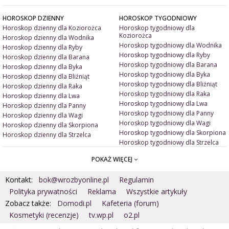
HOROSKOP DZIENNY
HOROSKOP TYGODNIOWY
Horoskop dzienny dla Koziorożca
Horoskop tygodniowy dla
Koziorożca
Horoskop dzienny dla Wodnika
Horoskop tygodniowy dla Wodnika
Horoskop dzienny dla Ryby
Horoskop tygodniowy dla Ryby
Horoskop dzienny dla Barana
Horoskop tygodniowy dla Barana
Horoskop dzienny dla Byka
Horoskop tygodniowy dla Byka
Horoskop dzienny dla Bliźniąt
Horoskop tygodniowy dla Bliźniąt
Horoskop dzienny dla Raka
Horoskop tygodniowy dla Raka
Horoskop dzienny dla Lwa
Horoskop tygodniowy dla Lwa
Horoskop dzienny dla Panny
Horoskop tygodniowy dla Panny
Horoskop dzienny dla Wagi
Horoskop tygodniowy dla Wagi
Horoskop dzienny dla Skorpiona
Horoskop tygodniowy dla Skorpiona
Horoskop dzienny dla Strzelca
Horoskop tygodniowy dla Strzelca
POKAŻ WIĘCEJ
ARTYKUŁY
ZNAK ZODIAKU A
Miłość i związki
Miłosne talizmany
Kontakt:
bok@wrozbyonline.pl
Regulamin
Pieniądze i dobrobyt
Jak ubrać się na randkę?
Doradztwo duchowe
Jakie kolory ją/ jego uwiodą?
Polityka prywatności
Reklama
Wszystkie artykuły
Wróżby ogólne
Jak ją/ jego uwieść?
Zobacz także:
Domodi.pl
Kafeteria (forum)
Astrologia
Kosmetyki (recenzje)
tv.wp.pl
o2.pl
MAGIA
Numerologia
Artykuły