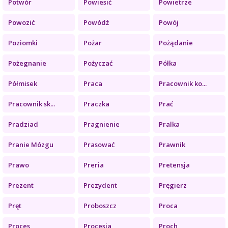
Potwór
Powiesić
Powietrze
Powozić
Powódź
Powój
Poziomki
Pożar
Pożądanie
Pożegnanie
Pożyczać
Półka
Półmisek
Praca
Pracownik ko...
Pracownik sk...
Praczka
Prać
Pradziad
Pragnienie
Pralka
Pranie Mózgu
Prasować
Prawnik
Prawo
Preria
Pretensja
Prezent
Prezydent
Pręgierz
Pręt
Proboszcz
Proca
Proces
Procesja
Proch