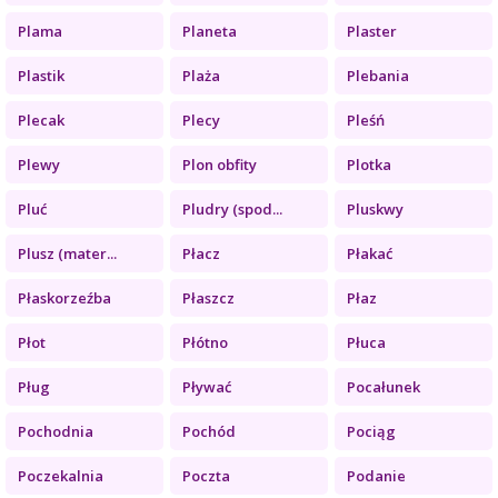
Plama
Planeta
Plaster
Plastik
Plaża
Plebania
Plecak
Plecy
Pleśń
Plewy
Plon obfity
Plotka
Pluć
Pludry (spod...
Pluskwy
Plusz (mater...
Płacz
Płakać
Płaskorzeźba
Płaszcz
Płaz
Płot
Płótno
Płuca
Pług
Pływać
Pocałunek
Pochodnia
Pochód
Pociąg
Poczekalnia
Poczta
Podanie