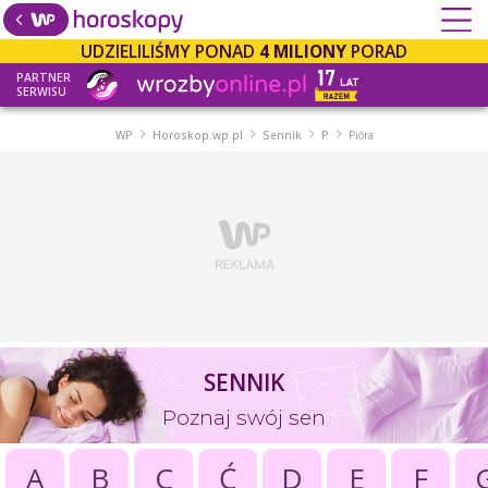
UDZIELILIŚMY PONAD
4 MILIONY
PORAD
PARTNER
SERWISU
WP
Horoskop.wp.pl
Sennik
P
Pióra
SENNIK
Poznaj swój sen
A
B
C
Ć
D
E
F