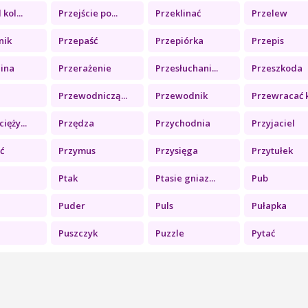
kol...
Przejście po...
Przeklinać
Przelew
nik
Przepaść
Przepiórka
Przepis
lina
Przerażenie
Przesłuchani...
Przeszkoda
Przewodniczą...
Przewodnik
Przewracać k.
ięży...
Przędza
Przychodnia
Przyjaciel
ć
Przymus
Przysięga
Przytułek
a
Ptak
Ptasie gniaz...
Pub
Puder
Puls
Pułapka
Puszczyk
Puzzle
Pytać