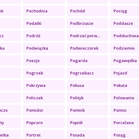
ek
Pochodnia
Pochód
Pociąg
Podatki
Podbrzusze
Poddasze
cz
Podróż
Podrzeć porw...
Podsłuchiwać
ka
Podwiązka
Podwieczorek
Podziemie
Poezje
Pogarda
Pogawędka
i
Pogrzeb
Pogrzebacz
Pojazd
Pokrzywa
Pokusa
Pokuta
Policzek
Polityk
Polowanie
ńcze
Pomidor
Pomnik
Pomoc
hy
Popcorn
Popiół
Porcelana
etka
Portret
Posada
Posąg