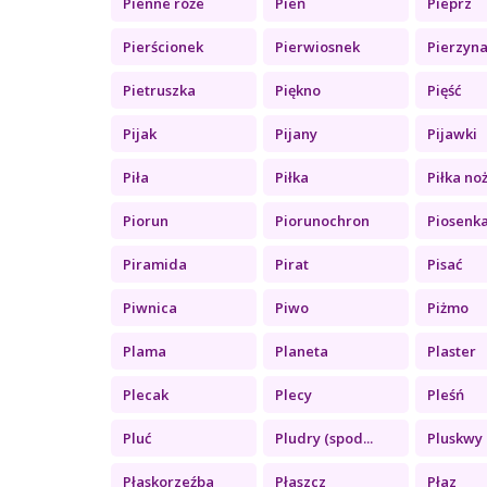
Pienne róże
Pień
Pieprz
Pierścionek
Pierwiosnek
Pierzyn
Pietruszka
Piękno
Pięść
Pijak
Pijany
Pijawki
Piła
Piłka
Piłka no
Piorun
Piorunochron
Piosenk
Piramida
Pirat
Pisać
Piwnica
Piwo
Piżmo
Plama
Planeta
Plaster
Plecak
Plecy
Pleśń
Pluć
Pludry (spod...
Pluskwy
Płaskorzeźba
Płaszcz
Płaz