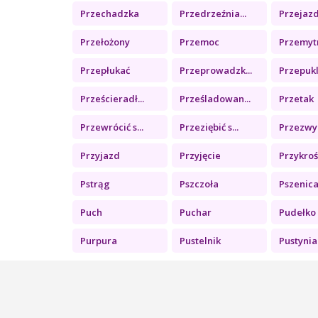
Przechadzka
Przedrzeźnia...
Przejazd 
Przełożony
Przemoc
Przemyt
Przepłukać
Przeprowadzk...
Przepuk
Prześcieradł...
Prześladowan...
Przetak
Przewrócić s...
Przeziębić s...
Przezwyc
Przyjazd
Przyjęcie
Przykroś
Pstrąg
Pszczoła
Pszenic
Puch
Puchar
Pudełko
Purpura
Pustelnik
Pustynia