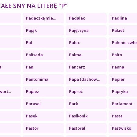
ŁE SNY NA LITERĘ "P"
Padaczkę mie...
Padalec
Padlina
Pająk
Pajęczyna
Pakiet
Pal
Palec
Palenie zwło.
Palisada
Palma
Palto
a
Pan
Pancerz
Panna
Pantomima
Papa (dachow...
Papier
art...
Papież
Paproć
Papryka
Parasol
Park
Parlament
Pasek
Pasikonik
Pasta
Pastor
Pastorał
Pastwisko