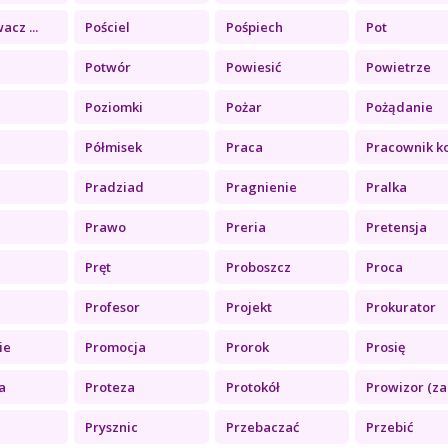
acz ...
Pościel
Pośpiech
Pot
Potwór
Powiesić
Powietrze
Poziomki
Pożar
Pożądanie
Półmisek
Praca
Pracownik ko.
Pradziad
Pragnienie
Pralka
Prawo
Preria
Pretensja
z
Pręt
Proboszcz
Proca
Profesor
Projekt
Prokurator
ie
Promocja
Prorok
Prosię
a
Proteza
Protokół
Prowizor (za.
Prysznic
Przebaczać
Przebić