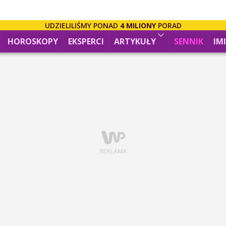
UDZIELILIŚMY PONAD
4 MILIONY
PORAD
HOROSKOPY
EKSPERCI
ARTYKUŁY
SENNIK
IM