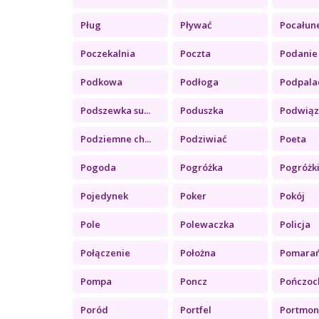
Pług
Pływać
Pocałun
Poczekalnia
Poczta
Podanie
Podkowa
Podłoga
Podpala
Podszewka su...
Poduszka
Podwiąz
Podziemne ch...
Podziwiać
Poeta
Pogoda
Pogróżka
Pogróżk
Pojedynek
Poker
Pokój
Pole
Polewaczka
Policja
Połączenie
Położna
Pomara
Pompa
Poncz
Pończoc
Poród
Portfel
Portmon