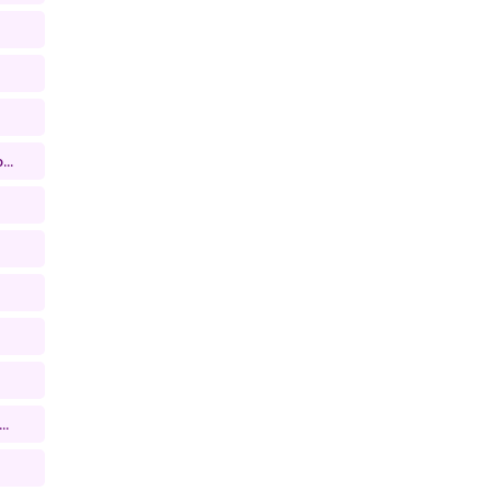
..
..