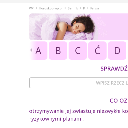
WP
Horoskop.wp.pl
Sennik
P
Pensja
A
B
C
Ć
D
SPRAWDŹ 
CO OZ
otrzymywanie jej zwiastuje niezwykłe ko
ryzykownymi planami.