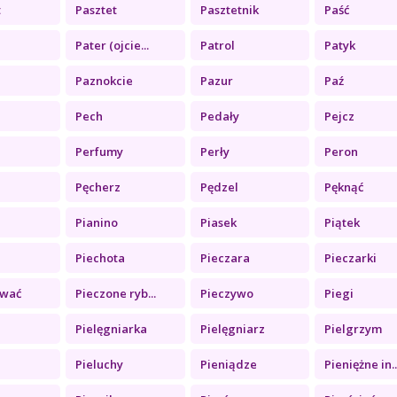
t
Pasztet
Pasztetnik
Paść
Pater (ojcie...
Patrol
Patyk
Paznokcie
Pazur
Paź
Pech
Pedały
Pejcz
Perfumy
Perły
Peron
Pęcherz
Pędzel
Pęknąć
Pianino
Piasek
Piątek
Piechota
Pieczara
Pieczarki
ować
Pieczone ryb...
Pieczywo
Piegi
Pielęgniarka
Pielęgniarz
Pielgrzym
Pieluchy
Pieniądze
Pieniężne in..