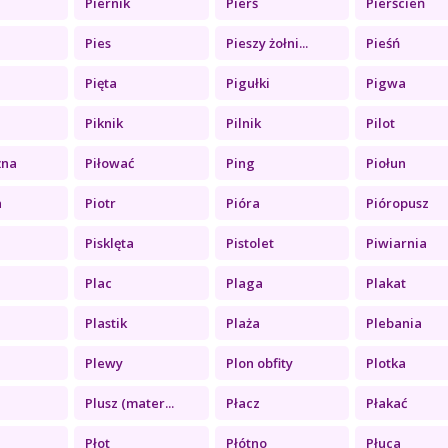
Piernik
Pierś
Pierścień
a
Pies
Pieszy żołni...
Pieśń
Pięta
Pigułki
Pigwa
Piknik
Pilnik
Pilot
żna
Piłować
Ping
Piołun
a
Piotr
Pióra
Pióropusz
Pisklęta
Pistolet
Piwiarnia
Plac
Plaga
Plakat
Plastik
Plaża
Plebania
Plewy
Plon obfity
Plotka
Plusz (mater...
Płacz
Płakać
Płot
Płótno
Płuca