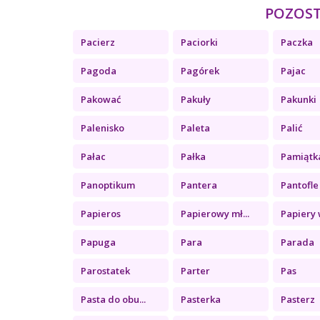
POZOSTA
Pacierz
Paciorki
Paczka
Pagoda
Pagórek
Pajac
Pakować
Pakuły
Pakunki
Palenisko
Paleta
Palić
Pałac
Pałka
Pamiątk
Panoptikum
Pantera
Pantofle
Papieros
Papierowy mł...
Papiery w
Papuga
Para
Parada
Parostatek
Parter
Pas
Pasta do obu...
Pasterka
Pasterz