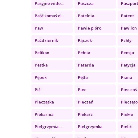
Pasyjne wido...
Paszcza
Paszpor
Paść komuś d...
Patelnia
Patent
Paw
Pawie pióro
Pawilon
Październik
Pączek
Pchły
Pelikan
Pełnia
Pensja
Pestka
Petarda
Petycja
Pępek
Pętla
Piana
Pić
Piec
Piec coś
Pieczątka
Pieczeń
Pieczęt
Piekarnia
Piekarz
Piekło
Pielgrzymia ...
Pielgrzymka
Pielić