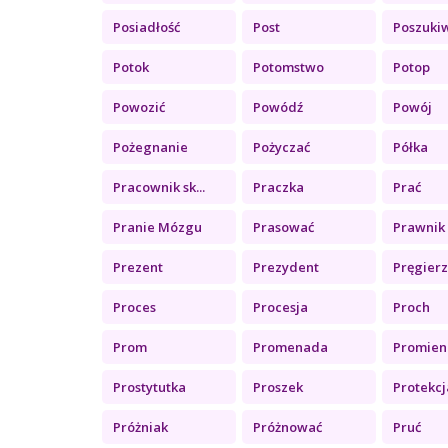
Posiadłość
Post
Poszukiw
Potok
Potomstwo
Potop
Powozić
Powódź
Powój
Pożegnanie
Pożyczać
Półka
Pracownik sk...
Praczka
Prać
Pranie Mózgu
Prasować
Prawnik
Prezent
Prezydent
Pręgier
Proces
Procesja
Proch
Prom
Promenada
Promien
Prostytutka
Proszek
Protekcj
Próżniak
Próżnować
Pruć