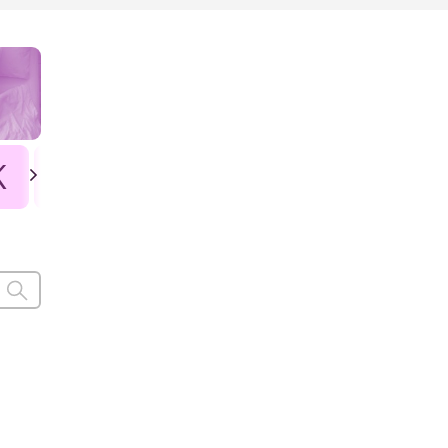
K
L
Ł
M
N
O
P