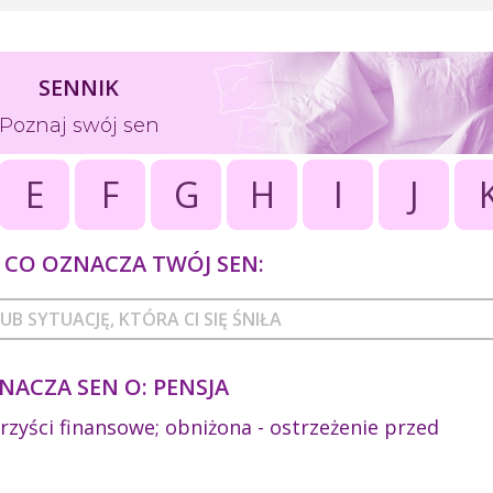
SENNIK
Poznaj swój sen
E
F
G
H
I
J
CO OZNACZA TWÓJ SEN:
NACZA SEN O: PENSJA
rzyści finansowe; obniżona - ostrzeżenie przed