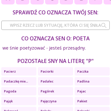
SPRAWDŹ CO OZNACZA TWÓJ SEN:
CO OZNACZA SEN O: POETA
we śnie poetyzować - jesteś przesądny.
POZOSTAŁE SNY NA LITERĘ "P"
Pacierz
Paciorki
Paczka
Padaczkę mie...
Padalec
Padlina
Pagoda
Pagórek
Pajac
Pająk
Pajęczyna
Pakiet
Pakować
Pakuły
Pakunki