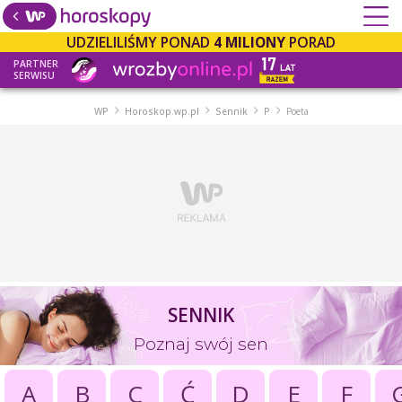
UDZIELILIŚMY PONAD
4 MILIONY
PORAD
PARTNER
SERWISU
WP
Horoskop.wp.pl
Sennik
P
Poeta
SENNIK
Poznaj swój sen
A
B
C
Ć
D
E
F