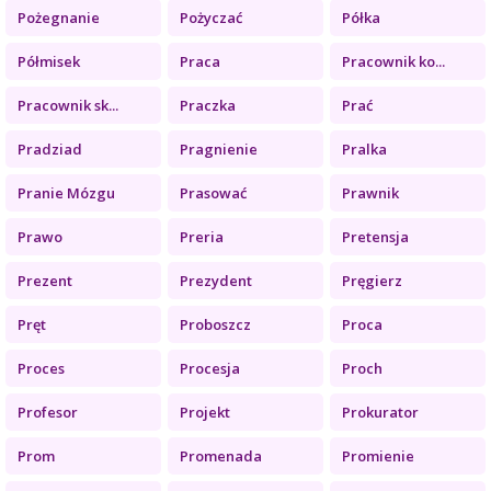
Pożegnanie
Pożyczać
Półka
Półmisek
Praca
Pracownik ko...
Pracownik sk...
Praczka
Prać
Pradziad
Pragnienie
Pralka
Pranie Mózgu
Prasować
Prawnik
Prawo
Preria
Pretensja
Prezent
Prezydent
Pręgierz
Pręt
Proboszcz
Proca
Proces
Procesja
Proch
Profesor
Projekt
Prokurator
Prom
Promenada
Promienie