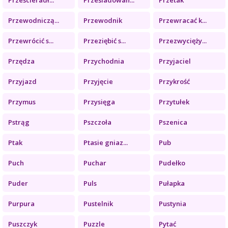
Przewodniczą...
Przewodnik
Przewracać k...
Przewrócić s...
Przeziębić s...
Przezwycięży...
Przędza
Przychodnia
Przyjaciel
Przyjazd
Przyjęcie
Przykrość
Przymus
Przysięga
Przytułek
Pstrąg
Pszczoła
Pszenica
Ptak
Ptasie gniaz...
Pub
Puch
Puchar
Pudełko
Puder
Puls
Pułapka
Purpura
Pustelnik
Pustynia
Puszczyk
Puzzle
Pytać