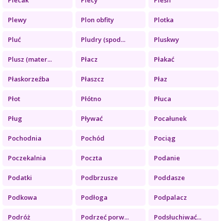
Plewy
Plon obfity
Plotka
Pluć
Pludry (spod...
Pluskwy
Plusz (mater...
Płacz
Płakać
Płaskorzeźba
Płaszcz
Płaz
Płot
Płótno
Płuca
Pług
Pływać
Pocałunek
Pochodnia
Pochód
Pociąg
Poczekalnia
Poczta
Podanie
Podatki
Podbrzusze
Poddasze
Podkowa
Podłoga
Podpalacz
Podróż
Podrzeć porw...
Podsłuchiwać...