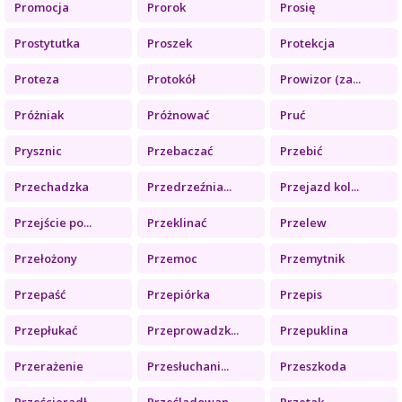
Promocja
Prorok
Prosię
Prostytutka
Proszek
Protekcja
Proteza
Protokół
Prowizor (za...
Próżniak
Próżnować
Pruć
Prysznic
Przebaczać
Przebić
Przechadzka
Przedrzeźnia...
Przejazd kol...
Przejście po...
Przeklinać
Przelew
Przełożony
Przemoc
Przemytnik
Przepaść
Przepiórka
Przepis
Przepłukać
Przeprowadzk...
Przepuklina
Przerażenie
Przesłuchani...
Przeszkoda
Prześcieradł...
Prześladowan...
Przetak