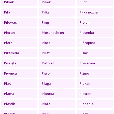
Piknik
Pilnik
Pilot
Piła
Piłka
Piłka nożna
Piłować
Ping
Piołun
Piorun
Piorunochron
Piosenka
Piotr
Pióra
Pióropusz
Piramida
Pirat
Pisać
Pisklęta
Pistolet
Piwiarnia
Piwnica
Piwo
Piżmo
Plac
Plaga
Plakat
Plama
Planeta
Plaster
Plastik
Plaża
Plebania
Plecak
Plecy
Pleśń